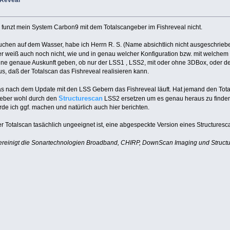
 Reveal
 funzt mein System Carbon9 mit dem Totalscangeber im Fishreveal nicht.
chen auf dem Wasser, habe ich Herrn R. S. (Name absichtlich nicht ausgeschrieb
 er weiß auch noch nicht, wie und in genau welcher Konfiguration bzw. mit welche
e genaue Auskunft geben, ob nur der LSS1 , LSS2, mit oder ohne 3DBox, oder der T
us, daß der Totalscan das Fishreveal realisieren kann.
as nach dem Update mit den LSS Gebern das Fishreveal läuft. Hat jemand den To
Structurescan
Geber wohl durch den
LSS2 ersetzen um es genau heraus zu finden.
de ich ggf. machen und natürlich auch hier berichten.
 der Totalscan tasächlich ungeeignet ist, eine abgespeckte Version eines Structure
reinigt die Sonartechnologien Broadband, CHIRP, DownScan Imaging und Struc