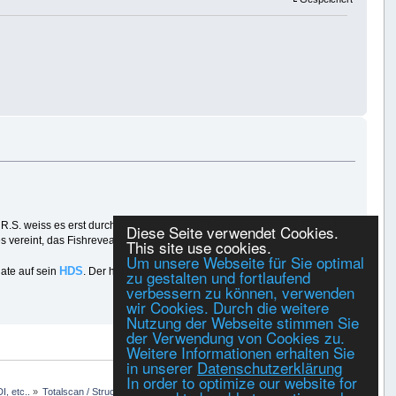
R.S. weiss es erst durch meinen gestrigen Test sicher, daß der TS auch
Diese Seite verwendet Cookies.
s vereint, das Fishreveal nicht könnte.
This site use cookies.
Um unsere Webseite für Sie optimal
HDS
Downscan
date auf sein
. Der hat nun beim
einen Farbfernseher.
zu gestalten und fortlaufend
verbessern zu können, verwenden
wir Cookies. Durch die weitere
Gespeichert
Nutzung der Webseite stimmen Sie
der Verwendung von Cookies zu.
DRUCKEN
Weitere Informationen erhalten Sie
in unserer
Datenschutzerklärung
In order to optimize our website for
, etc..
»
Totalscan / Structurescan / Fish Reveal