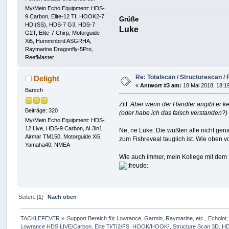
My/Mein Echo Equipment: HDS-
9 Carbon, Elite-12 TI, HOOK2-7
Grüße
HDI(SS), HDS-7 G3, HDS-7
Luke
G2T, Elite-7 Chirp, Motorguide
Xi5, Humminbird ASGRHA,
Raymarine Dragonfly-5Pro,
ReefMaster
Re: Totalscan / Structurescan / 
Delight
«
Antwort #3 am:
18 Mai 2018, 18:1
Barsch
Zitt:
Aber wenn der Händler angibt er 
Beiträge: 320
(oder habe ich das falsch verstanden?)
My/Mein Echo Equipment: HDS-
12 Live, HDS-9 Carbon, AI 3in1,
Ne, ne Luke: Die wußten alle nicht gen
Airmar TM150, Motorguide Xi5,
zum Fishreveal tauglich ist. Wie oben vo
Yamaha40, NMEA
Wie auch immer, mein Kollege mit dem B
Seiten: [
1
]
Nach oben
TACKLEFEVER
»
Support Bereich für Lowrance, Garmin, Raymarine, etc., Echolot, 
Lowrance HDS LIVE/Carbon, Elite Ti/TI2/FS, HOOK/HOOK², Structure Scan 3D, HDS 