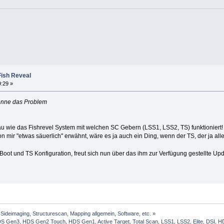
Fish Reveal
9:29 »
kenne das Problem
au wie das Fishrevel System mit welchen SC Gebern (LSS1, LSS2, TS) funktioniert! 
n mir "etwas säuerlich" erwähnt, wäre es ja auch ein Ding, wenn der TS, der ja alle
oot und TS Konfiguration, freut sich nun über das ihm zur Verfügung gestellte Up
Sideimaging, Structurescan, Mapping allgemein, Software, etc.
»
Gen3, HDS Gen2 Touch, HDS Gen1, Active Target, Total Scan, LSS1, LSS2, Elite, DSI, HDI