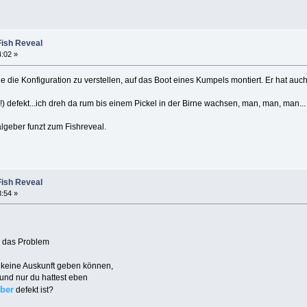
Fish Reveal
4:02 »
die Konfiguration zu verstellen, auf das Boot eines Kumpels montiert. Er hat auc
) defekt...ich dreh da rum bis einem Pickel in der Birne wachsen, man, man, man..
algeber funzt zum Fishreveal.
Fish Reveal
3:54 »
e das Problem
keine Auskunft geben können,
 und nur du hattest eben
ber
defekt ist?