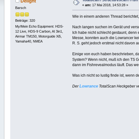
Totalscan / Structurescan / Fish
Delight
«
am:
17 Mai 2018, 14:53:28 »
Barsch
Wie in einem anderen Thread berichtet,
Beiträge: 320
My/Mein Echo Equipment: HDS-
Nach langen suchen im Gerät und versu
12 Live, HDS-9 Carbon, AI 3in1,
Ich habe nicht schlecht gestaunt, denn
Airmar TM150, Motorguide Xi5,
Messe, konnten auch die Lowrancer kein
Yamaha40, NMEA
R. S. geht jedoch erstmal nicht davon a
Einige von euch haben beschrieben, d
System? Wenn nicht, muß ich den TS 
dann im Fishrevealmodus läuft. Das wer
Was ich nicht so lustig finde ist, wenn
Lowrance
Der
TotalScan Heckgeber ve