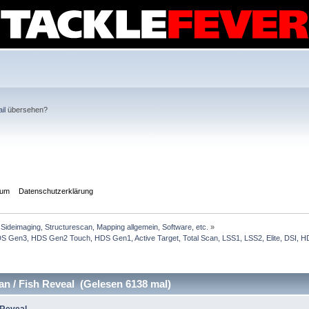
il
übersehen?
sum
Datenschutzerklärung
Sideimaging, Structurescan, Mapping allgemein, Software, etc.
»
Gen3, HDS Gen2 Touch, HDS Gen1, Active Target, Total Scan, LSS1, LSS2, Elite, DSI, HDI
an / Fish Reveal (Gelesen 6138 mal)