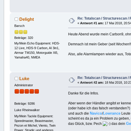
Re: Totalscan / Structurescan / 
Delight
«
Antwort #1 am:
17 Mai 2018, 20:5
Barsch
Heute Abend wurde mein Carbon9, ohne 
Beiträge: 320
My/Mein Echo Equipment: HDS-
Demnach ist mein Geber (seit Wochen!!!
12 Live, HDS-9 Carbon, AI 3in1,
Airmar TM150, Motorguide Xi5,
Also, alle Alarmlampen wieder aus, Tot
Yamaha40, NMEA
Re: Totalscan / Structurescan / 
Luke
«
Antwort #2 am:
18 Mai 2018, 10:2
Administrator
Danke für die Infos.
Aber wenn der Händler angibt er kenn
Beiträge: 9286
(oder habe ich das falsch verstanden?)
Luke Rheinwalker
Navico
Lowrance
und auch die
/
Leute 
My/Mein Tackle Equipment:
scheint es da ja ein Problem zu geben,
Speedmaster, Beastmaster,
Ge
das Glück, bzw. Pech
das dein
Pezon et Michel, Viento, Twin
Power, Stradic und anderes.