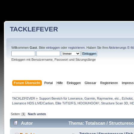
TACKLEFEVER
Willkommen
Gast
. Bitte
einloggen
oder
registrieren
. Haben Sie Ihre
Aktivierungs E-Ma
Einloggen mit Benutzername, Passwort und Sitzungslänge
Forum Übersicht
Portal
Hilfe
Einloggen
Glossar
Registrieren
Impres
TACKLEFEVER
»
Support Bereich für Lowrance, Garmin, Raymarine, etc., Echolot, 
Lowrance HDS LIVE/Carbon, Elite Ti/TI2/FS, HOOK/HOOK², Structure Scan 3D, HDS 
Seiten: [
1
]
Nach unten
Autor
Thema: Totalscan / Structuresc