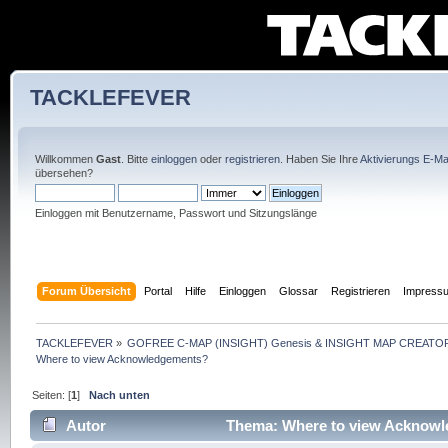
TACKLEFEVER
Willkommen
Gast
. Bitte
einloggen
oder
registrieren
. Haben Sie Ihre
Aktivierungs E-Mai
übersehen?
Einloggen mit Benutzername, Passwort und Sitzungslänge
Forum Übersicht
Portal
Hilfe
Einloggen
Glossar
Registrieren
Impress
TACKLEFEVER
»
GOFREE C-MAP (INSIGHT) Genesis & INSIGHT MAP CREATOR
Where to view Acknowledgements?
Seiten: [
1
]
Nach unten
Autor
Thema: Where to view Acknowl