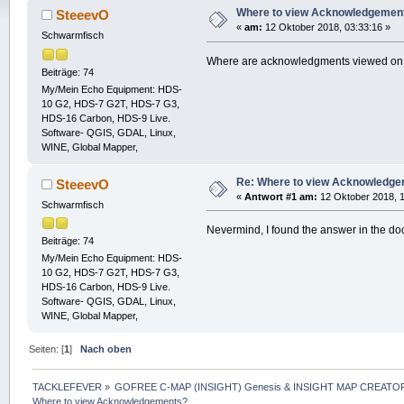
Where to view Acknowledgemen
SteeevO
«
am:
12 Oktober 2018, 03:33:16 »
Schwarmfisch
Where are acknowledgments viewed on 
Beiträge: 74
My/Mein Echo Equipment: HDS-
10 G2, HDS-7 G2T, HDS-7 G3,
HDS-16 Carbon, HDS-9 Live.
Software- QGIS, GDAL, Linux,
WINE, Global Mapper,
Re: Where to view Acknowledg
SteeevO
«
Antwort #1 am:
12 Oktober 2018, 1
Schwarmfisch
Nevermind, I found the answer in the do
Beiträge: 74
My/Mein Echo Equipment: HDS-
10 G2, HDS-7 G2T, HDS-7 G3,
HDS-16 Carbon, HDS-9 Live.
Software- QGIS, GDAL, Linux,
WINE, Global Mapper,
Seiten: [
1
]
Nach oben
TACKLEFEVER
»
GOFREE C-MAP (INSIGHT) Genesis & INSIGHT MAP CREATOR
Where to view Acknowledgements?