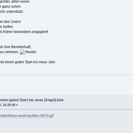
orter, allen voran
al ganz schön
ch unterstützt.
bei den Usern
n helfen.
s früher besonders engagiert!
 ihre Bereitschaft,
l zu nehmen.
d einen guten Start ins neue Jahr.
inen guten Start ins neue (Angel)Jahr
, 18:28:48 »
achten/frohe-weihnachten-0070.gif