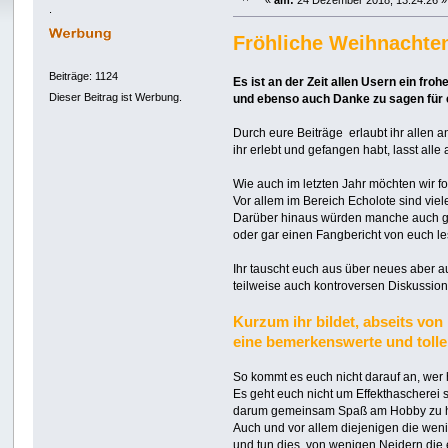
«
am:
24 Dezember 2018, 13:24:26 »
.
Fröhliche Weihnachte
Beiträge: 1124
Es ist an der Zeit allen Usern ein fr
Dieser Beitrag ist Werbung.
und ebenso auch Danke zu sagen für 
Durch eure Beiträge erlaubt ihr allen 
ihr erlebt und gefangen habt, lasst all
Wie auch im letzten Jahr möchten wir f
Vor allem im Bereich Echolote sind vie
Darüber hinaus würden manche auch ge
oder gar einen Fangbericht von euch l
Ihr tauscht euch aus über neues aber au
teilweise auch kontroversen Diskussio
Kurzum ihr bildet, abseits vo
eine bemerkenswerte und toll
So kommt es euch nicht darauf an, wer 
Es geht euch nicht um Effekthascherei 
darum gemeinsam Spaß am Hobby zu hab
Auch und vor allem diejenigen die weni
und tun dies, von wenigen Neidern die