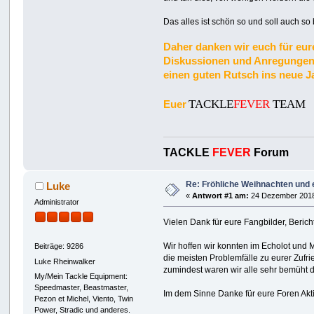
Das alles ist schön so und soll auch so
Daher danken wir euch für eure
Diskussionen und Anregungen 
einen guten Rutsch ins neue Ja
TACKLE
FEVER
TEAM
Euer
TACKLE
FEVER
Forum
Re: Fröhliche Weihnachten und e
Luke
«
Antwort #1 am:
24 Dezember 2018
Administrator
Vielen Dank für eure Fangbilder, Berich
Wir hoffen wir konnten im Echolot und
Beiträge: 9286
die meisten Problemfälle zu eurer Zufri
Luke Rheinwalker
zumindest waren wir alle sehr bemüht
My/Mein Tackle Equipment:
Speedmaster, Beastmaster,
Im dem Sinne Danke für eure Foren Akti
Pezon et Michel, Viento, Twin
Power, Stradic und anderes.