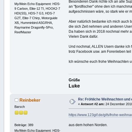
Besonderen Dank richte ich an alle Supp
My/Mein Echo Equipment: HDS-
an "fjordfischer" ohne den ich manchm
9 Carbon, Elite-12 TI, HOOK2-7
aufgeschmissen wäre, so stark wie er mi
HDI(SS), HDS-7 G3, HDS-7
G2T, Elite-7 Chirp, Motorguide
Aber natürlich bedanke ich mich auch 
Xi5, Humminbird ASGRHA,
die sich Zeit nehmen und anderen User
Raymarine Dragonfly-5Pro,
Da haben sich in 2018 nochmal mehr al
ReefMaster
Vielen Dank dafür.
Und nochmal, ALLEN Usern danke ich für
trotz Facebook usw. am Forenleben tei
Ich wünsche euch frohe Weihnachten un
Grüße
Luke
Re: Fröhliche Weihnachten und e
Reinbeker
«
Antwort #2 am:
24 Dezember 2018
Barsch
https://www.123gif.de/gifs/frohe-weihn
aus dem hohen Norden.
Beiträge: 389
My/Mein Echo Equipment: HDS-