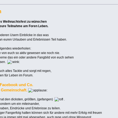
n
ohes Weihnachtsfest zu wünschen
eure Teilnahme am Foren Leben.
anderen Usern Einblicke in das was
e an euren Urlauben und Erlebnissen Teil haben.
olgendes wiederholen:
le von euch so aktiv gewesen wie noch nie.
rne das ein oder andere Fangbild von euch sehen
esen.
ch altes Tackle und sorgt mit regen,
nen für Leben im Forum.
n Facebook und Co.
e Gemeinschaft.
hat den dicksten, größten, (gefangen)
.
sondern um ein miteinander,
en, Eindrücke und Erlebnisse zu teilen.
ger Fangerfolg hatten können sich für andere mit mehr Erfolg mit freuen
 es ja immer gibt mal abgesehen, auch rege und ohne Missgunst.