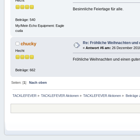
Hecht
Besinnliche Feiertage für alle.
Beiträge: 540
My/Mein Echo Equipment: Eagle
cuda
Re: Fröhliche Weihnachten und e
chucky
«
Antwort #6 am:
26 Dezember 2018
Hecht
Fröhliche Weihnachten und einen guten 
Beiträge: 662
Seiten: [
1
]
Nach oben
TACKLEFEVER
»
TACKLEFEVER Aktionen
»
TACKLEFEVER Aktionen
»
Beiträge