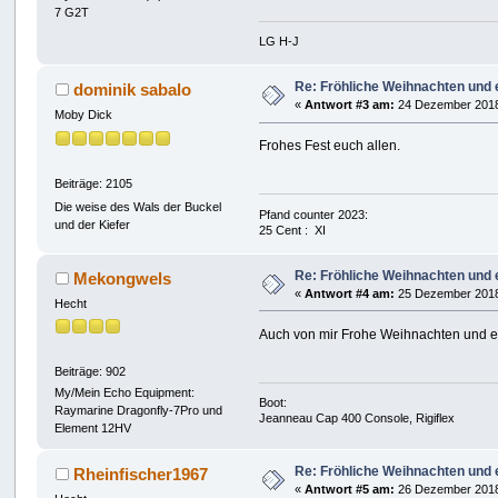
7 G2T
LG H-J
Re: Fröhliche Weihnachten und e
dominik sabalo
«
Antwort #3 am:
24 Dezember 2018
Moby Dick
Frohes Fest euch allen.
Beiträge: 2105
Die weise des Wals der Buckel
Pfand counter 2023:
und der Kiefer
25 Cent : XI
Re: Fröhliche Weihnachten und e
Mekongwels
«
Antwort #4 am:
25 Dezember 2018,
Hecht
Auch von mir Frohe Weihnachten und e
Beiträge: 902
My/Mein Echo Equipment:
Boot:
Raymarine Dragonfly-7Pro und
Jeanneau Cap 400 Console, Rigiflex
Element 12HV
Re: Fröhliche Weihnachten und e
Rheinfischer1967
«
Antwort #5 am:
26 Dezember 2018