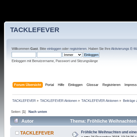
TACKLEFEVER
Willkommen
Gast
. Bitte
einloggen
oder
registrieren
. Haben Sie Ihre
Aktivierungs E-Ma
Einloggen mit Benutzername, Passwort und Sitzungslänge
Forum Übersicht
Portal
Hilfe
Einloggen
Glossar
Registrieren
Impres
TACKLEFEVER
»
TACKLEFEVER Aktionen
»
TACKLEFEVER Aktionen
»
Beiträge
Seiten: [
1
]
Nach unten
Autor
Thema: Fröhliche Weihnachten u
Fröhliche Weihnachten und einen
TACKLEFEVER