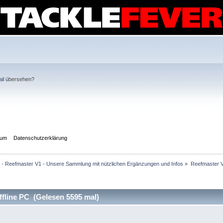
il
übersehen?
sum
Datenschutzerklärung
v - Reefmaster V1 - Unsere Sammlung mit nützlichen Ergänzungen und Infos
»
Reefmaster V
fline PC (Gelesen 5595 mal)