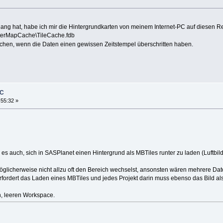
ang hat, habe ich mir die Hintergrundkarten von meinem Internet-PC auf diesen Re
terMapCache\TileCache.fdb
chen, wenn die Daten einen gewissen Zeitstempel überschritten haben.
PC
:55:32 »
 es auch, sich in SASPlanet einen Hintergrund als MBTiles runter zu laden (Luftbil
glicherweise nicht allzu oft den Bereich wechselst, ansonsten wären mehrere Dat
rfordert das Laden eines MBTiles und jedes Projekt darin muss ebenso das Bild al
, leeren Workspace.