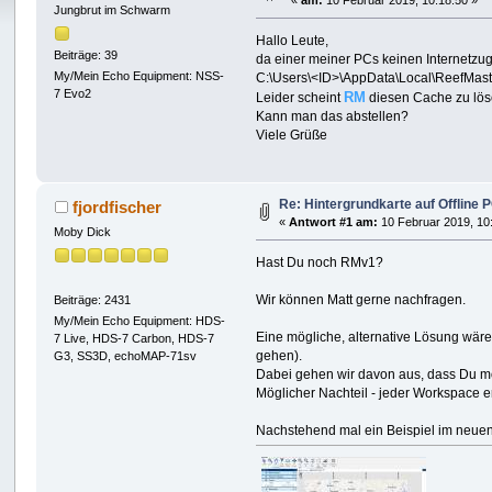
«
am:
10 Februar 2019, 10:18:50 »
Jungbrut im Schwarm
Hallo Leute,
Beiträge: 39
da einer meiner PCs keinen Internetzug
My/Mein Echo Equipment: NSS-
C:\Users\<ID>\AppData\Local\ReefMas
7 Evo2
RM
Leider scheint
diesen Cache zu lös
Kann man das abstellen?
Viele Grüße
Re: Hintergrundkarte auf Offline 
fjordfischer
«
Antwort #1 am:
10 Februar 2019, 10
Moby Dick
Hast Du noch RMv1?
Wir können Matt gerne nachfragen.
Beiträge: 2431
My/Mein Echo Equipment: HDS-
Eine mögliche, alternative Lösung wäre
7 Live, HDS-7 Carbon, HDS-7
gehen).
G3, SS3D, echoMAP-71sv
Dabei gehen wir davon aus, dass Du mö
Möglicher Nachteil - jeder Workspace e
Nachstehend mal ein Beispiel im neuen