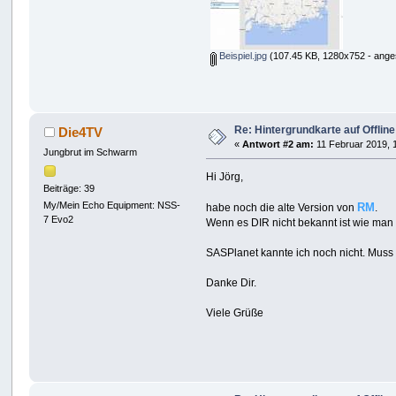
Beispiel.jpg
(107.45 KB, 1280x752 - ange
Re: Hintergrundkarte auf Offlin
Die4TV
«
Antwort #2 am:
11 Februar 2019, 
Jungbrut im Schwarm
Hi Jörg,
Beiträge: 39
My/Mein Echo Equipment: NSS-
RM
habe noch die alte Version von
.
7 Evo2
Wenn es DIR nicht bekannt ist wie man 
SASPlanet kannte ich noch nicht. Muss
Danke Dir.
Viele Grüße