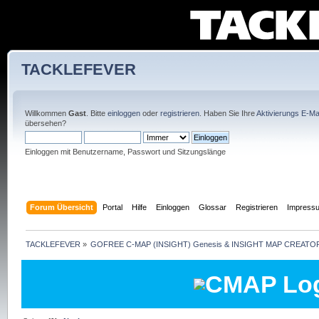
TACKLEFEVER
Willkommen
Gast
. Bitte
einloggen
oder
registrieren
. Haben Sie Ihre
Aktivierungs E-Mai
übersehen?
Einloggen mit Benutzername, Passwort und Sitzungslänge
Forum Übersicht
Portal
Hilfe
Einloggen
Glossar
Registrieren
Impress
TACKLEFEVER
»
GOFREE C-MAP (INSIGHT) Genesis & INSIGHT MAP CREATOR