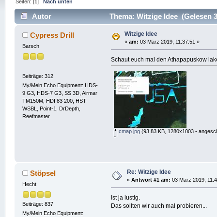
Seiten: [
1
]
Nach unten
Autor
Thema: Witzige Idee (Gelesen 3
Witzige Idee
Cypress Drill
«
am:
03 März 2019, 11:37:51 »
Barsch
Schaut euch mal den Athapapuskow lak
Beiträge: 312
My/Mein Echo Equipment: HDS-
9 G3, HDS-7 G3, SS 3D, Airmar
TM150M, HDI 83 200, HST-
WSBL, Point-1, DrDepth,
Reefmaster
cmap.jpg
(93.83 KB, 1280x1003 - angesch
Re: Witzige Idee
Stöpsel
«
Antwort #1 am:
03 März 2019, 11:4
Hecht
Ist ja lustig.
Beiträge: 837
Das sollten wir auch mal probieren...
My/Mein Echo Equipment: