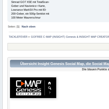
Simrad GO7 XSE mit TotalScan-
Geber und Navionics+ Karte,
Lowrance Mark5X Pro mit 83-
200-Geber, ein 500g-Senklot mit
100 Meter Maurerschnur
Seiten: [
1
]
Nach oben
TACKLEFEVER
»
GOFREE C-MAP (INSIGHT) Genesis & INSIGHT MAP CREATOR
Übersicht Insight Genesis Social Map, die Social M
Die blauen Punkte s