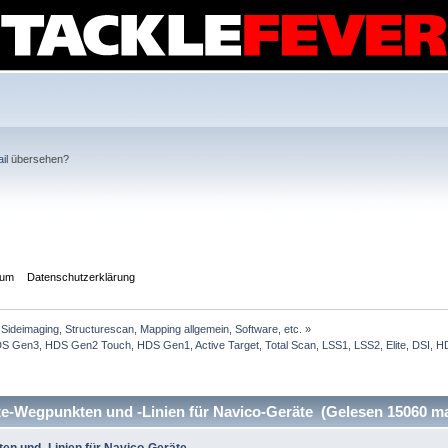
il
übersehen?
sum
Datenschutzerklärung
Sideimaging, Structurescan, Mapping allgemein, Software, etc.
»
Gen3, HDS Gen2 Touch, HDS Gen1, Active Target, Total Scan, LSS1, LSS2, Elite, DSI, HDI
e-Wegpunkten und -Linien für Navico-Geräte (Gelesen 15060 ma