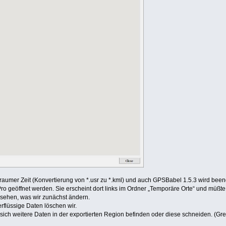
raumer Zeit (Konvertierung von *.usr zu *.kml) und auch GPSBabel 1.5.3 wird been
 Pro geöffnet werden. Sie erscheint dort links im Ordner „Temporäre Orte“ und müß
sehen, was wir zunächst ändern.
rflüssige Daten löschen wir.
h weitere Daten in der exportierten Region befinden oder diese schneiden. (Gren