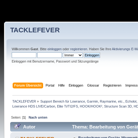
TACKLEFEVER
Willkommen
Gast
. Bitte
einloggen
oder
registrieren
. Haben Sie Ihre
Aktivierungs E-Ma
Einloggen mit Benutzername, Passwort und Sitzungslänge
Forum Übersicht
Portal
Hilfe
Einloggen
Glossar
Registrieren
Impres
TACKLEFEVER
»
Support Bereich für Lowrance, Garmin, Raymarine, etc., Echolot, 
Lowrance HDS LIVE/Carbon, Elite Ti/TI2/FS, HOOK/HOOK², Structure Scan 3D, HDS 
Seiten: [
1
]
Nach unten
Autor
Thema: Bearbeitung von Gerät