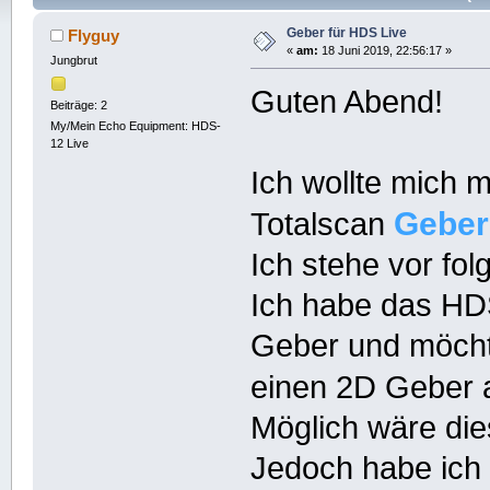
Geber für HDS Live
Flyguy
«
am:
18 Juni 2019, 22:56:17 »
Jungbrut
Guten Abend!
Beiträge: 2
My/Mein Echo Equipment: HDS-
12 Live
Ich wollte mich
Geber
Totalscan
Ich stehe vor fo
Ich habe das HDS 
Geber und möcht
einen 2D Geber 
Möglich wäre di
Jedoch habe ich 