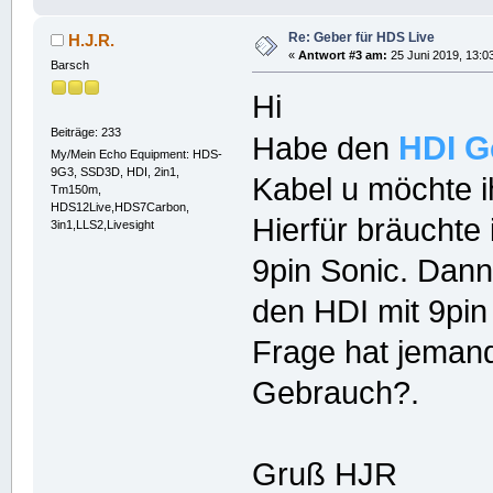
Re: Geber für HDS Live
H.J.R.
«
Antwort #3 am:
25 Juni 2019, 13:0
Barsch
Hi
Beiträge: 233
HDI
G
Habe den
My/Mein Echo Equipment: HDS-
9G3, SSD3D, HDI, 2in1,
Kabel u möchte i
Tm150m,
HDS12Live,HDS7Carbon,
Hierfür bräuchte 
3in1,LLS2,Livesight
9pin Sonic. Dann
den HDI mit 9pi
Frage hat jemand
Gebrauch?.
Gruß HJR