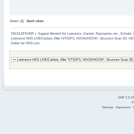
Seiten: [
1
]
Nach oben
TACKLEFEVER
»
Support Bereich für Lowrance, Garmin, Raymarine, etc., Echolot, 
Lowrance HDS LIVE/Carbon, Elite Ti/TI2/FS, HOOK/HOOK², Structure Scan 3D, HDS G
Geber für HDS Live
SMF 2.0.1
S
Sitemap
Impressum