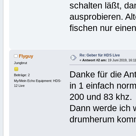
schalten läßt, da
ausprobieren. Al
fischen nur eine
Re: Geber für HDS Live
Flyguy
«
Antwort #2 am:
19 Juni 2019, 16:11
Jungbrut
Danke für die Ant
Beiträge: 2
My/Mein Echo Equipment: HDS-
in 1 einfach nor
12 Live
200 und 83 khz.
Dann werde ich 
drumherum kom