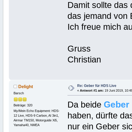
Damit sollte das 
das jemand von 
Ich freue mich a
Gruss
Christian
Re: Geber für HDS Live
Delight
«
Antwort #1 am:
19 Juni 2019, 10:4
Barsch
Geber
Da beide
Beiträge: 320
My/Mein Echo Equipment: HDS-
haben, dürfte das
12 Live, HDS-9 Carbon, AI 3in1,
Airmar TM150, Motorguide Xi5,
nur ein Geber si
Yamaha40, NMEA