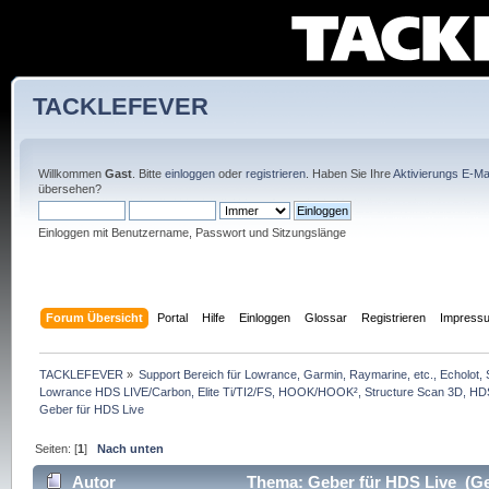
TACKLEFEVER
Willkommen
Gast
. Bitte
einloggen
oder
registrieren
. Haben Sie Ihre
Aktivierungs E-Mai
übersehen?
Einloggen mit Benutzername, Passwort und Sitzungslänge
Forum Übersicht
Portal
Hilfe
Einloggen
Glossar
Registrieren
Impress
TACKLEFEVER
»
Support Bereich für Lowrance, Garmin, Raymarine, etc., Echolot, 
Lowrance HDS LIVE/Carbon, Elite Ti/TI2/FS, HOOK/HOOK², Structure Scan 3D, HDS G
Geber für HDS Live
Seiten: [
1
]
Nach unten
Autor
Thema: Geber für HDS Live (Ge