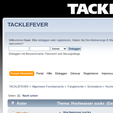
TACKLEFEVER
Willkommen
Gast
. Bitte
einloggen
oder
registrieren
. Haben Sie Ihre
Aktivierungs E-Mai
übersehen?
Einloggen mit Benutzername, Passwort und Sitzungslänge
Forum Übersicht
Portal
Hilfe
Einloggen
Glossar
Registrieren
Impress
TACKLEFEVER
»
Allgemeine Forenbereiche
»
Fangberichte
»
Schneiderei
»
Hochw
Seiten: [
1
]
Nach unten
Autor
Thema: Hochwasser sucks (Gel
Hochwasser sucks