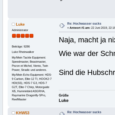
Re: Hochwasser sucks
Luke
«
Antwort #1 am:
22 Juni 2019, 22:1
Administrator
Naja, macht ja n
Beiträge: 9286
Wie war der Sc
Luke Rheinwalker
My/Mein Tackle Equipment:
Speedmaster, Beastmaster,
Pezon et Michel, Viento, Twin
Power, Stradic und anderes.
Sind die Hubsch
My/Mein Echo Equipment: HDS-
9 Carbon, Elite-12 TI, HOOK2-7
HDI(SS), HDS-7 G3, HDS-7
G2T, Elite-7 Chirp, Motorguide
Xi5, Humminbird ASGRHA,
Grüße
Raymarine Dragonfly-5Pro,
ReefMaster
Luke
Re: Hochwasser sucks
KHW53