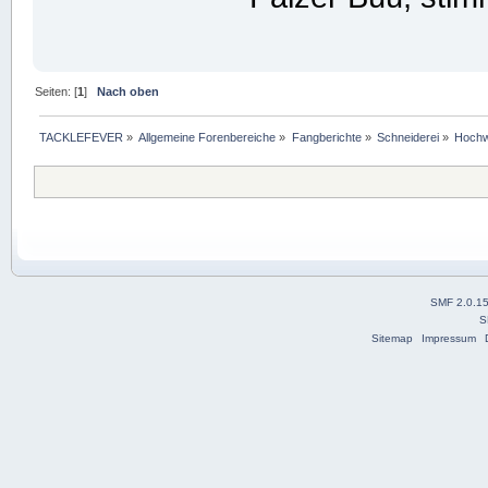
Seiten: [
1
]
Nach oben
TACKLEFEVER
»
Allgemeine Forenbereiche
»
Fangberichte
»
Schneiderei
»
Hochw
SMF 2.0.1
S
Sitemap
Impressum