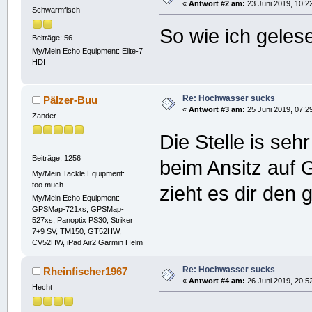
«
Antwort #2 am:
23 Juni 2019, 10:2
Schwarmfisch
So wie ich geles
Beiträge: 56
My/Mein Echo Equipment: Elite-7
HDI
Re: Hochwasser sucks
Pälzer-Buu
«
Antwort #3 am:
25 Juni 2019, 07:2
Zander
Die Stelle is seh
Beiträge: 1256
beim Ansitz auf 
My/Mein Tackle Equipment:
too much...
zieht es dir den 
My/Mein Echo Equipment:
GPSMap-721xs, GPSMap-
527xs, Panoptix PS30, Striker
7+9 SV, TM150, GT52HW,
CV52HW, iPad Air2 Garmin Helm
Re: Hochwasser sucks
Rheinfischer1967
«
Antwort #4 am:
26 Juni 2019, 20:5
Hecht