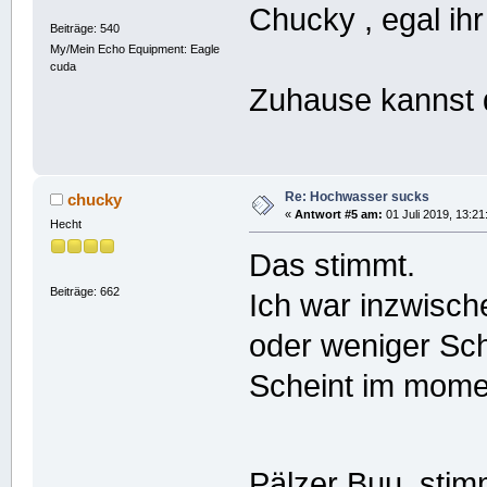
Chucky , egal ih
Beiträge: 540
My/Mein Echo Equipment: Eagle
cuda
Zuhause kannst d
Re: Hochwasser sucks
chucky
«
Antwort #5 am:
01 Juli 2019, 13:21
Hecht
Das stimmt.
Beiträge: 662
Ich war inzwisch
oder weniger Sch
Scheint im momen
Pälzer Buu, stim