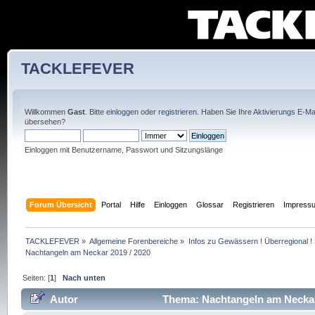
TACKLEFEVER
Willkommen
Gast
. Bitte
einloggen
oder
registrieren
. Haben Sie Ihre
Aktivierungs E-Mai
übersehen?
Einloggen mit Benutzername, Passwort und Sitzungslänge
Forum Übersicht
Portal
Hilfe
Einloggen
Glossar
Registrieren
Impress
TACKLEFEVER
»
Allgemeine Forenbereiche
»
Infos zu Gewässern ! Überregional !
Nachtangeln am Neckar 2019 / 2020
Seiten: [
1
]
Nach unten
Autor
Thema: Nachtangeln am Neckar 