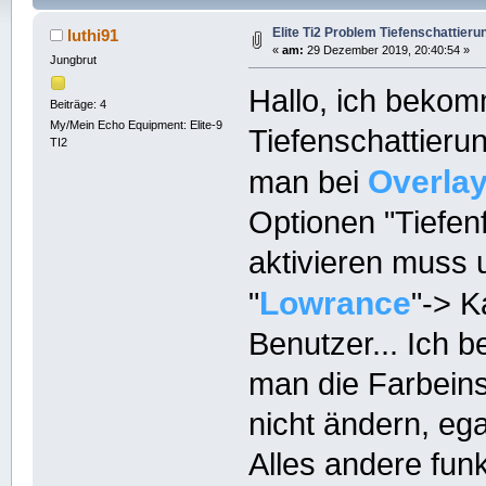
Elite Ti2 Problem Tiefenschattieru
luthi91
«
am:
29 Dezember 2019, 20:40:54 »
Jungbrut
Hallo, ich bekom
Beiträge: 4
My/Mein Echo Equipment: Elite-9
Tiefenschattieru
TI2
Overla
man bei
Optionen "Tiefenf
aktivieren muss 
Lowrance
"
"-> K
Benutzer... Ich 
man die Farbeins
nicht ändern, eg
Alles andere funkt