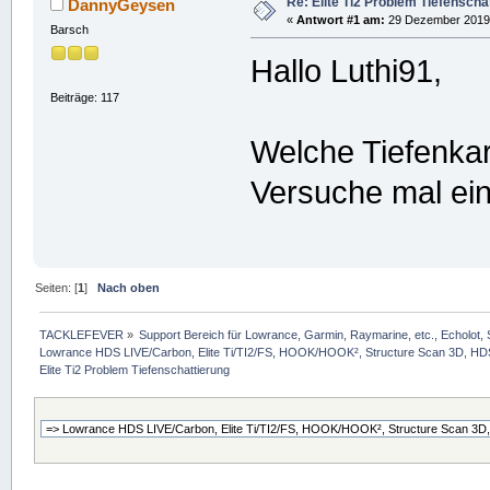
Re: Elite Ti2 Problem Tiefenscha
DannyGeysen
«
Antwort #1 am:
29 Dezember 2019,
Barsch
Hallo Luthi91,
Beiträge: 117
Welche Tiefenkar
Versuche mal ei
Seiten: [
1
]
Nach oben
TACKLEFEVER
»
Support Bereich für Lowrance, Garmin, Raymarine, etc., Echolot, 
Lowrance HDS LIVE/Carbon, Elite Ti/TI2/FS, HOOK/HOOK², Structure Scan 3D, HDS G
Elite Ti2 Problem Tiefenschattierung