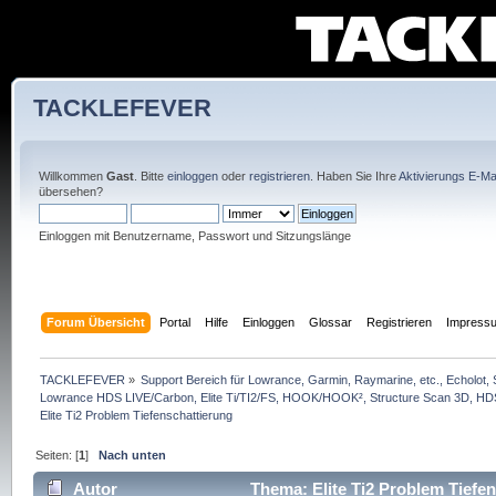
TACKLEFEVER
Willkommen
Gast
. Bitte
einloggen
oder
registrieren
. Haben Sie Ihre
Aktivierungs E-Mai
übersehen?
Einloggen mit Benutzername, Passwort und Sitzungslänge
Forum Übersicht
Portal
Hilfe
Einloggen
Glossar
Registrieren
Impress
TACKLEFEVER
»
Support Bereich für Lowrance, Garmin, Raymarine, etc., Echolot, 
Lowrance HDS LIVE/Carbon, Elite Ti/TI2/FS, HOOK/HOOK², Structure Scan 3D, HDS G
Elite Ti2 Problem Tiefenschattierung
Seiten: [
1
]
Nach unten
Autor
Thema: Elite Ti2 Problem Tiefe