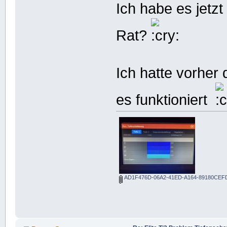
Ich habe es jetz
Rat?
Ich hatte vorher 
es funktioniert
AD1F476D-06A2-41ED-A164-89180CEFD