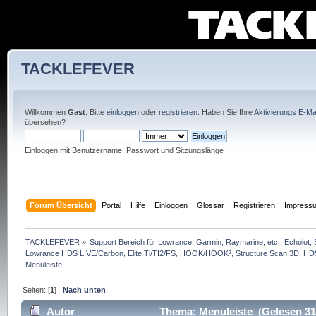
TACKLEFEVER
Willkommen
Gast
. Bitte
einloggen
oder
registrieren
. Haben Sie Ihre
Aktivierungs E-Mai
übersehen?
Einloggen mit Benutzername, Passwort und Sitzungslänge
Forum Übersicht
Portal
Hilfe
Einloggen
Glossar
Registrieren
Impress
TACKLEFEVER
»
Support Bereich für Lowrance, Garmin, Raymarine, etc., Echolot, 
Lowrance HDS LIVE/Carbon, Elite Ti/TI2/FS, HOOK/HOOK², Structure Scan 3D, HDS G
Menuleiste
Seiten: [
1
]
Nach unten
Autor
Thema: Menuleiste (Gelesen 31