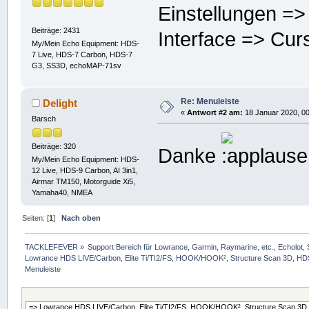
Einstellungen =
Beiträge: 2431
Interface => Cur
My/Mein Echo Equipment: HDS-
7 Live, HDS-7 Carbon, HDS-7
G3, SS3D, echoMAP-71sv
Re: Menuleiste
Delight
«
Antwort #2 am:
18 Januar 2020, 00
Barsch
Beiträge: 320
Danke
My/Mein Echo Equipment: HDS-
12 Live, HDS-9 Carbon, AI 3in1,
Airmar TM150, Motorguide Xi5,
Yamaha40, NMEA
Seiten: [
1
]
Nach oben
TACKLEFEVER
»
Support Bereich für Lowrance, Garmin, Raymarine, etc., Echolot, 
Lowrance HDS LIVE/Carbon, Elite Ti/TI2/FS, HOOK/HOOK², Structure Scan 3D, HDS G
Menuleiste