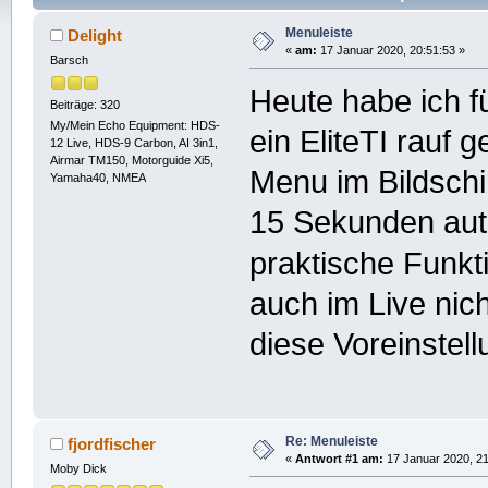
Menuleiste
Delight
«
am:
17 Januar 2020, 20:51:53 »
Barsch
Heute habe ich f
Beiträge: 320
My/Mein Echo Equipment: HDS-
ein EliteTI rauf 
12 Live, HDS-9 Carbon, AI 3in1,
Airmar TM150, Motorguide Xi5,
Menu im Bildschi
Yamaha40, NMEA
15 Sekunden auto
praktische Funkt
auch im Live nic
diese Voreinstel
Re: Menuleiste
fjordfischer
«
Antwort #1 am:
17 Januar 2020, 21
Moby Dick