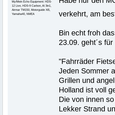
Habe nur den MG
My/Mein Echo Equipment: HDS-
12 Live, HDS-9 Carbon, AI 3in1,
Airmar TM150, Motorguide Xi5,
verkehrt, am be
Yamaha40, NMEA
Bin echt froh das
23.09. geht´s für
"Fahrräder Fiets
Jeden Sommer am
Grillen und angel
Holland ist voll g
Die von innen s
Lekker Strand un