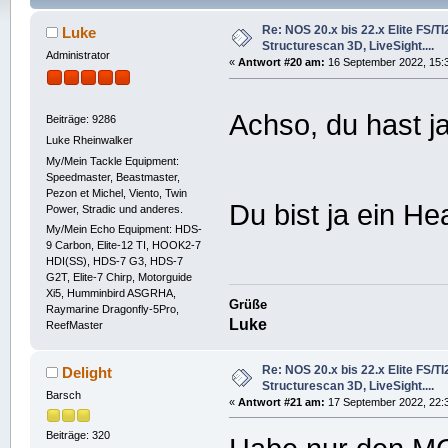
44223 mal)
Re: NOS 20.x bis 22.x Elite FS/T
Luke
Structurescan 3D, LiveSight....
Administrator
«
Antwort #20 am:
16 September 2022, 15:
Achso, du hast 
Beiträge: 9286
Luke Rheinwalker
My/Mein Tackle Equipment:
Speedmaster, Beastmaster,
Pezon et Michel, Viento, Twin
Du bist ja ein H
Power, Stradic und anderes.
My/Mein Echo Equipment: HDS-
9 Carbon, Elite-12 TI, HOOK2-7
HDI(SS), HDS-7 G3, HDS-7
G2T, Elite-7 Chirp, Motorguide
Xi5, Humminbird ASGRHA,
Grüße
Raymarine Dragonfly-5Pro,
Luke
ReefMaster
Re: NOS 20.x bis 22.x Elite FS/T
Delight
Structurescan 3D, LiveSight....
Barsch
«
Antwort #21 am:
17 September 2022, 22:
Beiträge: 320