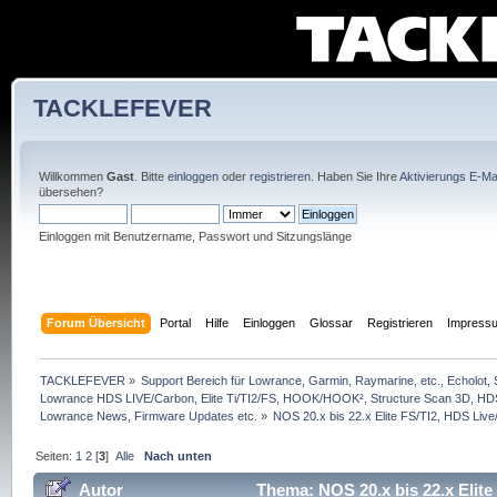
TACKLEFEVER
Willkommen
Gast
. Bitte
einloggen
oder
registrieren
. Haben Sie Ihre
Aktivierungs E-Mai
übersehen?
Einloggen mit Benutzername, Passwort und Sitzungslänge
Forum Übersicht
Portal
Hilfe
Einloggen
Glossar
Registrieren
Impress
TACKLEFEVER
»
Support Bereich für Lowrance, Garmin, Raymarine, etc., Echolot, 
Lowrance HDS LIVE/Carbon, Elite Ti/TI2/FS, HOOK/HOOK², Structure Scan 3D, HDS G
Lowrance News, Firmware Updates etc.
»
NOS 20.x bis 22.x Elite FS/TI2, HDS Live/
Seiten:
1
2
[
3
]
Alle
Nach unten
Autor
Thema: NOS 20.x bis 22.x Elite 