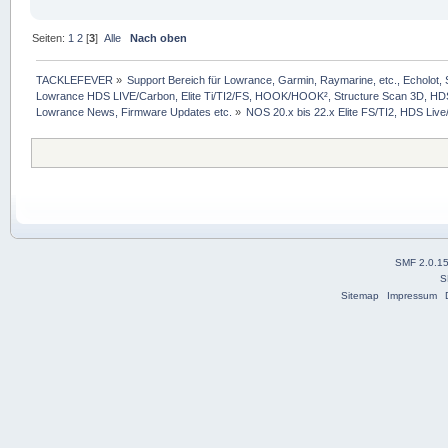
Seiten:
1
2
[
3
]
Alle
Nach oben
TACKLEFEVER
»
Support Bereich für Lowrance, Garmin, Raymarine, etc., Echolot, 
Lowrance HDS LIVE/Carbon, Elite Ti/TI2/FS, HOOK/HOOK², Structure Scan 3D, HDS G
Lowrance News, Firmware Updates etc.
»
NOS 20.x bis 22.x Elite FS/TI2, HDS Live/
SMF 2.0.1
S
Sitemap
Impressum