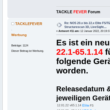
TACKLE
FEVER
Forum
Re: NOS 20.x bis 22.x Elite FS/T
TACKLEFEVER
Structurescan 3D, LiveSight....
.
«
Antwort #11 am:
12 Januar 2022, 20:19:3
Es ist ein n
Beiträge: 1124
22.1-65.1.14
f
Dieser Beitrag ist Werbung.
folgende Gerä
worden.
Releasedatum &
jeweiligen Gerä
12.01.22
v65.1.14
Elite
FS