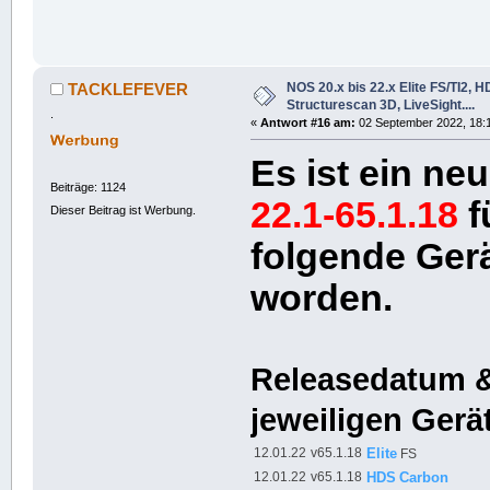
NOS 20.x bis 22.x Elite FS/TI2, 
TACKLEFEVER
Structurescan 3D, LiveSight....
.
«
Antwort #16 am:
02 September 2022, 18:
Es ist ein n
Beiträge: 1124
22.1-65.1.18
f
Dieser Beitrag ist Werbung.
folgende Gerä
worden.
Releasedatum &
jeweiligen Gerä
12.01.22
v65.1.18
Elite
FS
12.01.22
v65.1.18
HDS
Carbon