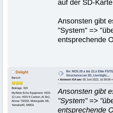
auf der SD-Karte
Ansonsten gibt e
"System" => "übe
entsprechende O
Re: NOS 20.x bis 22.x Elite FS/T
Delight
Structurescan 3D, LiveSight....
Barsch
«
Antwort #14 am:
05 Juni 2022, 16:39:09 »
Beiträge: 320
Ansonsten gibt e
My/Mein Echo Equipment: HDS-
12 Live, HDS-9 Carbon, AI 3in1,
"System" => "übe
Airmar TM150, Motorguide Xi5,
Yamaha40, NMEA
entsprechende O