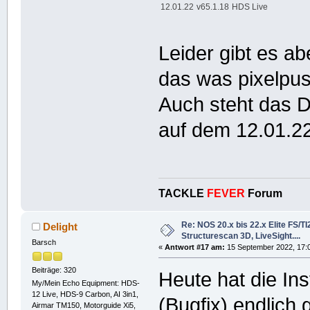
12.01.22
v65.1.18
HDS Live
Leider gibt es a
das was pixelpus
Auch steht das D
auf dem 12.01.2
TACKLE
FEVER
Forum
Re: NOS 20.x bis 22.x Elite FS/T
Delight
Structurescan 3D, LiveSight....
Barsch
«
Antwort #17 am:
15 September 2022, 17:
Beiträge: 320
Heute hat die Ins
My/Mein Echo Equipment: HDS-
12 Live, HDS-9 Carbon, AI 3in1,
(Bugfix) endlich 
Airmar TM150, Motorguide Xi5,