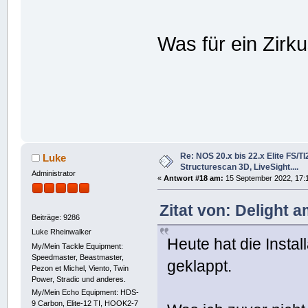
Was für ein Zirku
Re: NOS 20.x bis 22.x Elite FS/T
Luke
Structurescan 3D, LiveSight....
Administrator
«
Antwort #18 am:
15 September 2022, 17:
Zitat von: Delight 
Beiträge: 9286
Luke Rheinwalker
Heute hat die Instal
My/Mein Tackle Equipment:
Speedmaster, Beastmaster,
geklappt.
Pezon et Michel, Viento, Twin
Power, Stradic und anderes.
My/Mein Echo Equipment: HDS-
9 Carbon, Elite-12 TI, HOOK2-7