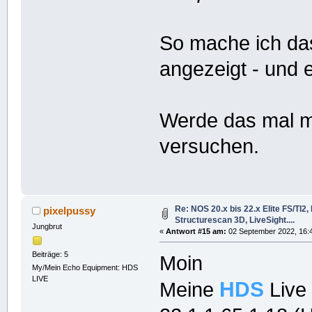
So mache ich da
angezeigt - und e
Werde das mal m
versuchen.
Re: NOS 20.x bis 22.x Elite FS/TI2
pixelpussy
Structurescan 3D, LiveSight....
Jungbrut
«
Antwort #15 am:
02 September 2022, 16:
Beiträge: 5
Moin
My/Mein Echo Equipment: HDS
LIVE
HDS
Meine
Live