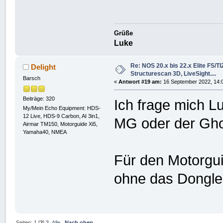
Grüße
Luke
Re: NOS 20.x bis 22.x Elite FS/T
Delight
Structurescan 3D, LiveSight....
Barsch
«
Antwort #19 am:
16 September 2022, 14:
Beiträge: 320
Ich frage mich L
My/Mein Echo Equipment: HDS-
12 Live, HDS-9 Carbon, AI 3in1,
MG oder der Gho
Airmar TM150, Motorguide Xi5,
Yamaha40, NMEA
Für den Motorgui
ohne das Dongle 
Seiten:
1
[
2
]
3
Alle
Nach oben