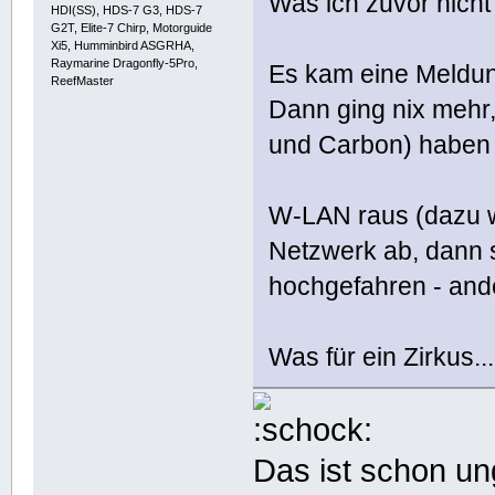
Was ich zuvor nicht
HDI(SS), HDS-7 G3, HDS-7
G2T, Elite-7 Chirp, Motorguide
Xi5, Humminbird ASGRHA,
Raymarine Dragonfly-5Pro,
Es kam eine Meldun
ReefMaster
Dann ging nix mehr,
und Carbon) haben 
W-LAN raus (dazu w
Netzwerk ab, dann 
hochgefahren - ande
Was für ein Zirkus...
Das ist schon un