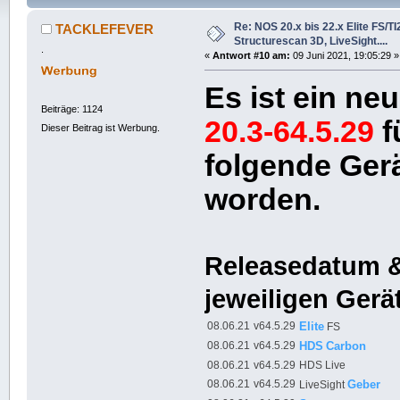
44221 mal)
Re: NOS 20.x bis 22.x Elite FS/T
TACKLEFEVER
Structurescan 3D, LiveSight....
.
«
Antwort #10 am:
09 Juni 2021, 19:05:29 »
Es ist ein n
Beiträge: 1124
20.3-64.5.29
f
Dieser Beitrag ist Werbung.
folgende Gerä
worden.
Releasedatum &
jeweiligen Gerä
08.06.21
v64.5.29
Elite
FS
08.06.21
v64.5.29
HDS
Carbon
08.06.21
v64.5.29
HDS Live
08.06.21
v64.5.29
Geber
LiveSight