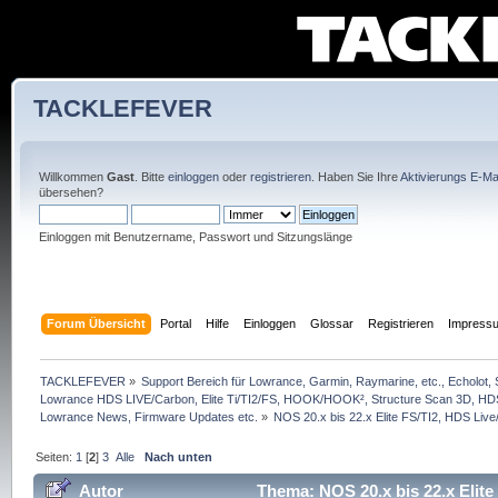
TACKLEFEVER
Willkommen
Gast
. Bitte
einloggen
oder
registrieren
. Haben Sie Ihre
Aktivierungs E-Mai
übersehen?
Einloggen mit Benutzername, Passwort und Sitzungslänge
Forum Übersicht
Portal
Hilfe
Einloggen
Glossar
Registrieren
Impress
TACKLEFEVER
»
Support Bereich für Lowrance, Garmin, Raymarine, etc., Echolot, 
Lowrance HDS LIVE/Carbon, Elite Ti/TI2/FS, HOOK/HOOK², Structure Scan 3D, HDS G
Lowrance News, Firmware Updates etc.
»
NOS 20.x bis 22.x Elite FS/TI2, HDS Live/
Seiten:
1
[
2
]
3
Alle
Nach unten
Autor
Thema: NOS 20.x bis 22.x Elite 