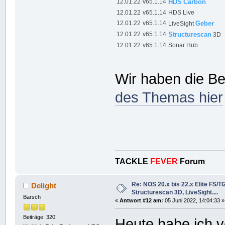
12.01.22
v65.1.14
HDS
Carbon
12.01.22
v65.1.14
HDS Live
12.01.22
v65.1.14
Geber
LiveSight
12.01.22
v65.1.14
Structurescan
3D
12.01.22
v65.1.14
Sonar Hub
Wir haben die B
des Themas hier
TACKLE
FEVER
Forum
Re: NOS 20.x bis 22.x Elite FS/T
Delight
Structurescan 3D, LiveSight....
Barsch
«
Antwort #12 am:
05 Juni 2022, 14:04:33 »
Beiträge: 320
Heute habe ich v