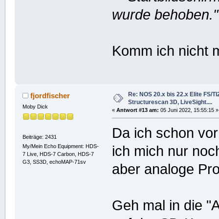
wurde behoben."
Komm ich nicht mi
Re: NOS 20.x bis 22.x Elite FS/T
fjordfischer
Structurescan 3D, LiveSight....
Moby Dick
«
Antwort #13 am:
05 Juni 2022, 15:55:15 »
Da ich schon vor
Beiträge: 2431
My/Mein Echo Equipment: HDS-
ich mich nur noch
7 Live, HDS-7 Carbon, HDS-7
G3, SS3D, echoMAP-71sv
aber analoge Pr
Geh mal in die "