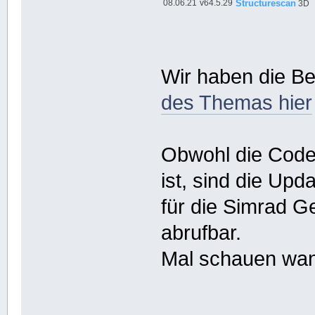
08.06.21
v64.5.29
Structurescan
3D
Wir haben die B
des Themas hier
Obwohl die Codeb
ist, sind die Upd
für die Simrad G
abrufbar.
Mal schauen wan