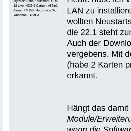
My/Mein Echo Equipment: HDS-
12 Live, HDS-9 Carbon, AI 3in1,
LAN zu installier
Airmar TM150, Motorguide Xi5,
Yamaha40, NMEA
wollten Neustarts
die 22.1 steht z
Auch der Downlo
vergebens. Mit de
(habe 2 Karten pr
erkannt.
Hängt das dami
Module/Erweiteru
wenn die Software