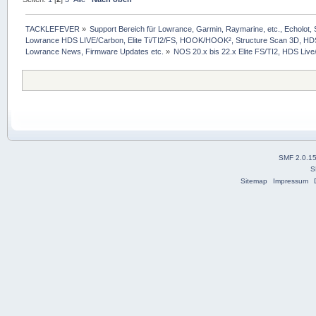
TACKLEFEVER
»
Support Bereich für Lowrance, Garmin, Raymarine, etc., Echolot, 
Lowrance HDS LIVE/Carbon, Elite Ti/TI2/FS, HOOK/HOOK², Structure Scan 3D, HDS G
Lowrance News, Firmware Updates etc.
»
NOS 20.x bis 22.x Elite FS/TI2, HDS Live/
SMF 2.0.1
S
Sitemap
Impressum