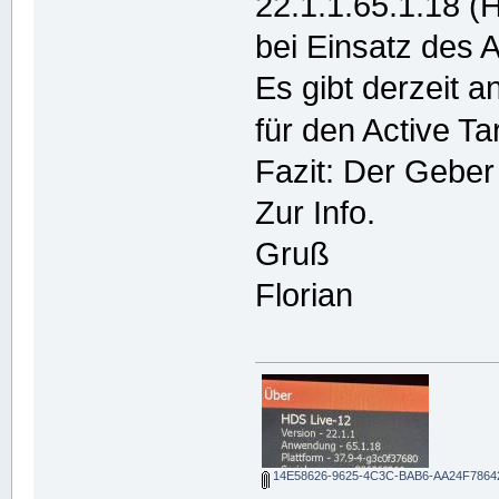
22.1.1.65.1.18 (
bei Einsatz des A
Es gibt derzeit 
für den Active T
Fazit: Der Geber 
Zur Info.
Gruß
Florian
14E58626-9625-4C3C-BAB6-AA24F78642