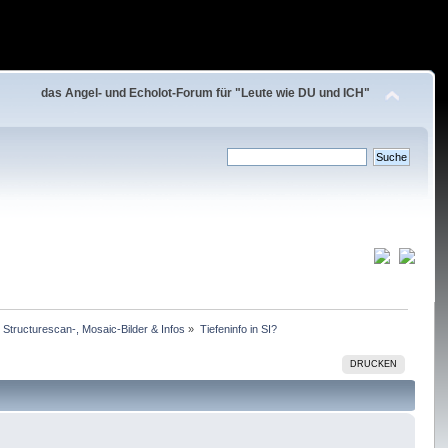
das Angel- und Echolot-Forum für "Leute wie DU und ICH"
, Structurescan-, Mosaic-Bilder & Infos
»
Tiefeninfo in SI?
DRUCKEN