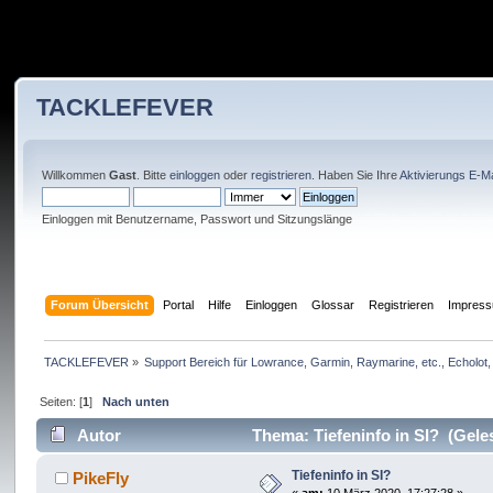
TACKLEFEVER
Willkommen
Gast
. Bitte
einloggen
oder
registrieren
. Haben Sie Ihre
Aktivierungs E-Ma
Einloggen mit Benutzername, Passwort und Sitzungslänge
Forum Übersicht
Portal
Hilfe
Einloggen
Glossar
Registrieren
Impres
TACKLEFEVER
»
Support Bereich für Lowrance, Garmin, Raymarine, etc., Echolot, 
Seiten: [
1
]
Nach unten
Autor
Thema: Tiefeninfo in SI? (Gele
Tiefeninfo in SI?
PikeFly