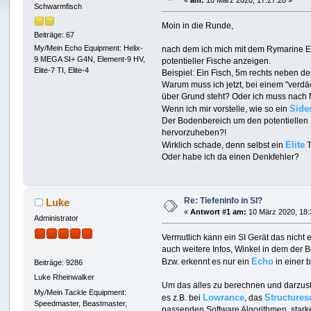
«
am:
10 März 2020, 17:27:28 »
Schwarmfisch
Moin in die Runde,
Beiträge: 67
My/Mein Echo Equipment: Helix-
nach dem ich mich mit dem Rymarine El
9 MEGA SI+ G4N, Element-9 HV,
potentieller Fische anzeigen.
Elite-7 TI, Elite-4
Beispiel: Ein Fisch, 5m rechts neben d
Warum muss ich jetzt, bei einem "verdäc
über Grund steht? Oder ich muss nach M
Side
Wenn ich mir vorstelle, wie so ein
Der Bodenbereich um den potentiellen Fi
hervorzuheben?!
Elite
Wirklich schade, denn selbst ein
T
Oder habe ich da einen Denkfehler?
Re: Tiefeninfo in SI?
Luke
«
Antwort #1 am:
10 März 2020, 18:
Administrator
Vermutlich kann ein SI Gerät das nicht
auch weitere Infos, Winkel in dem der Bo
Echo
Bzw. erkennt es nur ein
in einer 
Beiträge: 9286
Luke Rheinwalker
Um das alles zu berechnen und darzust
My/Mein Tackle Equipment:
Lowrance
Structures
es z.B. bei
, das
Speedmaster, Beastmaster,
passenden Software Algorithmen, star