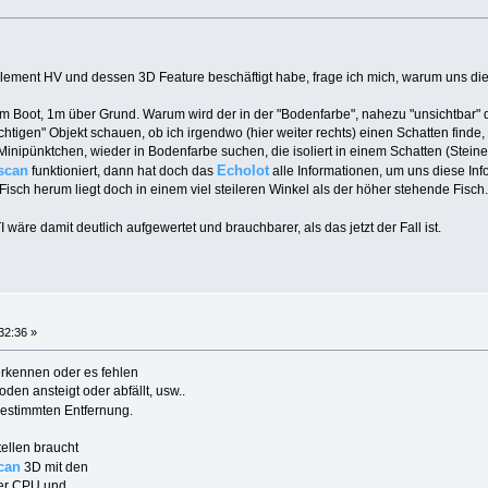
ement HV und dessen 3D Feature beschäftigt habe, frage ich mich, warum uns die 
em Boot, 1m über Grund. Warum wird der in der "Bodenfarbe", nahezu "unsichtbar" d
htigen" Objekt schauen, ob ich irgendwo (hier weiter rechts) einen Schatten finde, u
inipünktchen, wieder in Bodenfarbe suchen, die isoliert in einem Schatten (Stein
scan
Echolot
funktioniert, dann hat doch das
alle Informationen, um uns diese Inf
sch herum liegt doch in einem viel steileren Winkel als der höher stehende Fisch. 
I wäre damit deutlich aufgewertet und brauchbarer, als das jetzt der Fall ist.
32:36 »
 erkennen oder es fehlen
den ansteigt oder abfällt, usw..
bestimmten Entfernung.
ellen braucht
can
3D mit den
ker CPU und