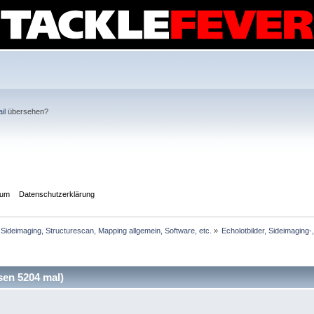
il
übersehen?
sum
Datenschutzerklärung
Sideimaging, Structurescan, Mapping allgemein, Software, etc.
»
Echolotbilder, Sideimaging-
sen 5204 mal)