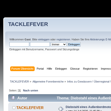
TACKLEFEVER
Willkommen
Gast
. Bitte
einloggen
oder
registrieren
. Haben Sie Ihre
Aktivierungs E-Ma
Einloggen mit Benutzername, Passwort und Sitzungslänge
Forum Übersicht
Portal
Hilfe
Einloggen
Glossar
Registrieren
Impres
TACKLEFEVER
»
Allgemeine Forenbereiche
»
Infos zu Gewässern ! Überregional !
Seiten: [
1
]
Nach unten
Autor
Thema: Diebstahl eines Außenb
Diebstahl eines Außenbordmoto
TACKLEFEVER