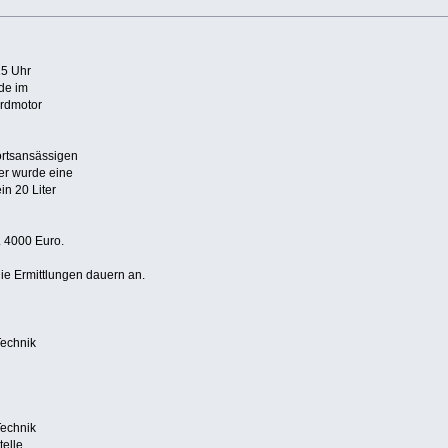
15 Uhr
de im
ordmotor
ortsansässigen
er wurde eine
in 20 Liter
. 4000 Euro.
 Die Ermittlungen dauern an.
Technik
Technik
telle