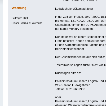
«
am:
14 Juli 2020, 11:45:38 »
.
Ludwigshafen/Otterstadt (ots)
In der Zeit von Freitag, 10.07.2020, 18:
Beiträge: 1124
bis Montag, 13.07.2020, 05:00 Uhr, wur
Dieser Beitrag ist Werbung.
Otterstädter Altrhein ein 20 PS Außenb
der Marke Mercury gestohlen.
Der Motor war an einem Beiboot einer 
Firma befestigt. Neben dem Außenbord
für den Start erforderliche Batterie und e
Benzintank entwendet.
Der Gesamtschaden beläuft sich auf ca
Täterhinweise liegen zurzeit nicht vor.
Rückfragen bitte an:
Polizeipräsidium Einsatz, Logistik und 
WSP-Station Ludwigshafen
Telefon: 0621-9632900
oder
Polizeipräsidium Einsatz, Logistik und 
Abteilung Wasserschutzpolizei-Presses