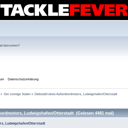
il
übersehen?
sum
Datenschutzerklärung
»
Der sonnige Süden
»
Diebstahl eines Außenbordmotors, Ludwigshafen/Otterstadt
ordmotors, Ludwigshafen/Otterstadt (Gelesen 4481 mal)
rs, Ludwigshafen/Otterstadt