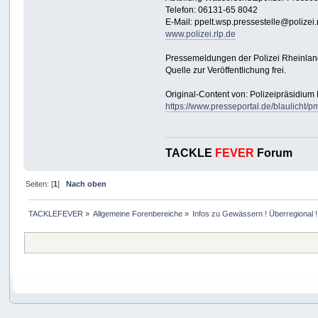
Telefon: 06131-65 8042
E-Mail: ppelt.wsp.pressestelle@polizei.
www.polizei.rlp.de
Pressemeldungen der Polizei Rheinlan
Quelle zur Veröffentlichung frei.
Original-Content von: Polizeipräsidium 
https://www.presseportal.de/blaulicht
TACKLE
FEVER
Forum
Seiten: [
1
]
Nach oben
TACKLEFEVER
»
Allgemeine Forenbereiche
»
Infos zu Gewässern ! Überregional !