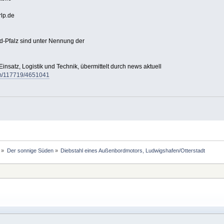
rlp.de
d-Pfalz sind unter Nennung der
Einsatz, Logistik und Technik, übermittelt durch news aktuell
/pm/117719/4651041
»
Der sonnige Süden
»
Diebstahl eines Außenbordmotors, Ludwigshafen/Otterstadt