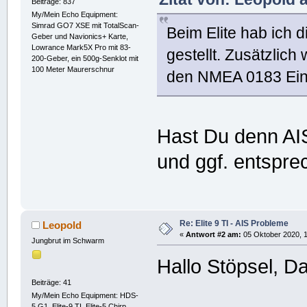
Beiträge: 837
My/Mein Echo Equipment:
Simrad GO7 XSE mit TotalScan-
Beim Elite hab ich
Geber und Navionics+ Karte,
Lowrance Mark5X Pro mit 83-
gestellt. Zusätzlic
200-Geber, ein 500g-Senklot mit
100 Meter Maurerschnur
den NMEA 0183 Einst
Hast Du denn AIS 
und ggf. entspre
Re: Elite 9 TI - AIS Probleme
Leopold
«
Antwort #2 am:
05 Oktober 2020, 1
Jungbrut im Schwarm
Hallo Stöpsel, D
Beiträge: 41
My/Mein Echo Equipment: HDS-
5 G1, Elite-9 TI, Elite-5 Chirp,