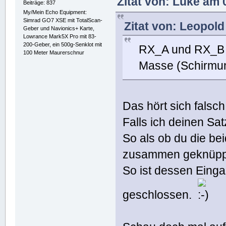
Zitat von: Luke am 
Beiträge: 837
My/Mein Echo Equipment:
Simrad GO7 XSE mit TotalScan-
Zitat von: Leopol
Geber und Navionics+ Karte,
Lowrance Mark5X Pro mit 83-
200-Geber, ein 500g-Senklot mit
RX_A und RX_B
100 Meter Maurerschnur
Masse (Schirmun
Das hört sich falsch
Falls ich deinen Satz
So als ob du die b
zusammen geknüppe
So ist dessen Eingan
geschlossen.