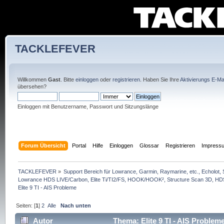
TACKLEFEVER
Willkommen
Gast
. Bitte
einloggen
oder
registrieren
. Haben Sie Ihre
Aktivierungs E-Mai
übersehen?
Einloggen mit Benutzername, Passwort und Sitzungslänge
Forum Übersicht
Portal
Hilfe
Einloggen
Glossar
Registrieren
Impress
TACKLEFEVER
»
Support Bereich für Lowrance, Garmin, Raymarine, etc., Echolot, 
Lowrance HDS LIVE/Carbon, Elite Ti/TI2/FS, HOOK/HOOK², Structure Scan 3D, HDS G
Elite 9 TI - AIS Probleme
Seiten: [
1
]
2
Alle
Nach unten
Autor
Thema: Elite 9 TI - AIS Problem