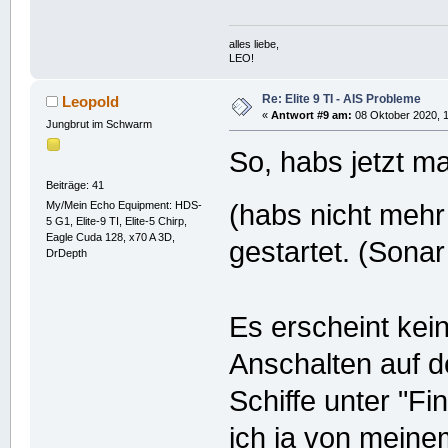
alles liebe,
LEO!
Re: Elite 9 TI - AIS Probleme
Leopold
«
Antwort #9 am:
08 Oktober 2020, 1
Jungbrut im Schwarm
So, habs jetzt m
Beiträge: 41
My/Mein Echo Equipment: HDS-
(habs nicht mehr
5 G1, Elite-9 TI, Elite-5 Chirp,
Eagle Cuda 128, x70 A 3D,
gestartet. (Sonar 
DrDepth
Es erscheint kei
Anschalten auf d
Schiffe unter "Fi
ich ja von meine