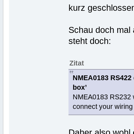
kurz geschloss
Schau doch mal au
steht doch:
Zitat
NMEA0183 RS422 dev
box’
NMEA0183 RS232 wil
connect your wiring
Daher also wohl 