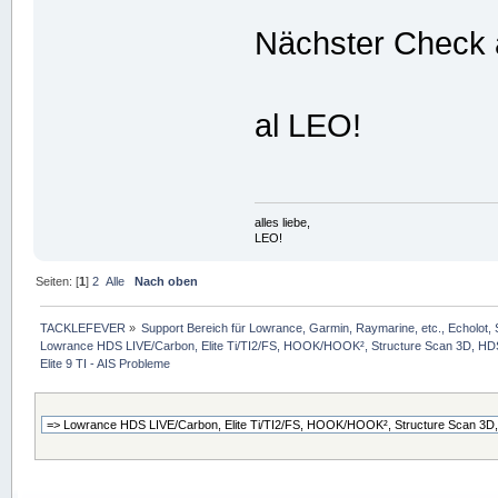
Nächster Check
al LEO!
alles liebe,
LEO!
Seiten: [
1
]
2
Alle
Nach oben
TACKLEFEVER
»
Support Bereich für Lowrance, Garmin, Raymarine, etc., Echolot, 
Lowrance HDS LIVE/Carbon, Elite Ti/TI2/FS, HOOK/HOOK², Structure Scan 3D, HDS G
Elite 9 TI - AIS Probleme