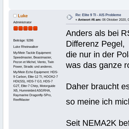
Re: Elite 9 TI - AIS Probleme
Luke
«
Antwort #6 am:
06 Oktober 2020, 0
Administrator
Anders als bei R
Beiträge: 9286
Differenz Pegel,
Luke Rheinwalker
die nur in der Po
My/Mein Tackle Equipment:
Speedmaster, Beastmaster,
Pezon et Michel, Viento, Twin
was das ganze r
Power, Stradic und anderes.
My/Mein Echo Equipment: HDS-
9 Carbon, Elite-12 TI, HOOK2-7
HDI(SS), HDS-7 G3, HDS-7
Daher braucht e
G2T, Elite-7 Chirp, Motorguide
Xi5, Humminbird ASGRHA,
Raymarine Dragonfly-5Pro,
so meine ich mic
ReefMaster
Seit NEMA2K bef