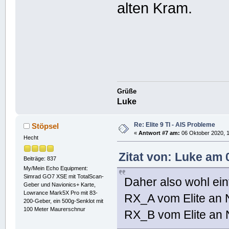
alten Kram.
Grüße
Luke
Re: Elite 9 TI - AIS Probleme
Stöpsel
«
Antwort #7 am:
06 Oktober 2020, 1
Hecht
Zitat von: Luke am 
Beiträge: 837
My/Mein Echo Equipment:
Simrad GO7 XSE mit TotalScan-
Daher also wohl ei
Geber und Navionics+ Karte,
Lowrance Mark5X Pro mit 83-
RX_A vom Elite a
200-Geber, ein 500g-Senklot mit
100 Meter Maurerschnur
RX_B vom Elite a