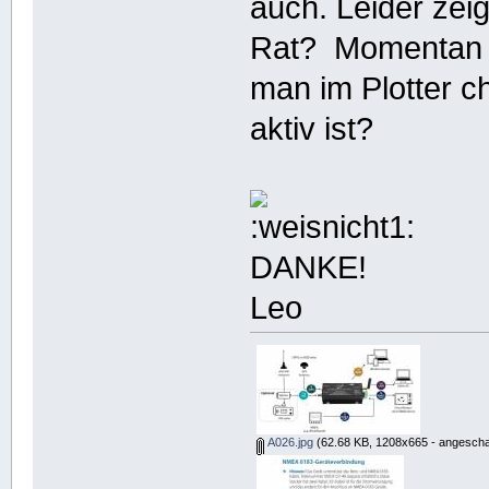
auch. Leider zeig
Rat? Momentan w
man im Plotter 
aktiv ist?
DANKE!
Leo
A026.jpg
(62.68 KB, 1208x665 - angescha