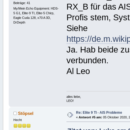
Beiträge: 41
RX_B für das AIS
My/Mein Echo Equipment: HDS-
5 G1, Elite-9 TI, Elite-5 Chirp,
Profis stem, Sys
Eagle Cuda 128, x70 A 3D,
DrDepth
Siehe
https://de.m.wik
Ja. Hab beide 
verbunden.
Al Leo
alles liebe,
LEO!
Re: Elite 9 TI - AIS Probleme
Stöpsel
«
Antwort #5 am:
05 Oktober 2020, 2
Hecht