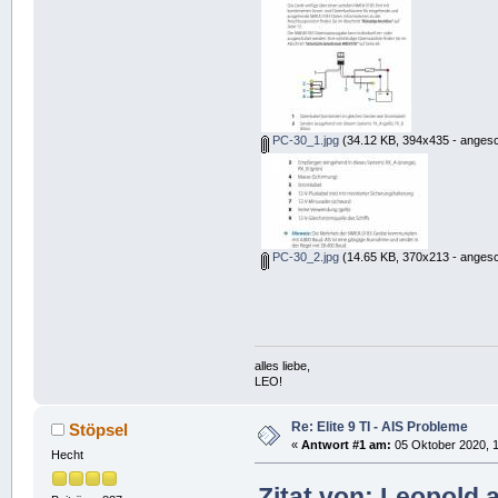
PC-30_1.jpg
(34.12 KB, 394x435 - angesc
PC-30_2.jpg
(14.65 KB, 370x213 - angesc
alles liebe,
LEO!
Re: Elite 9 TI - AIS Probleme
Stöpsel
«
Antwort #1 am:
05 Oktober 2020, 1
Hecht
Zitat von: Leopold 