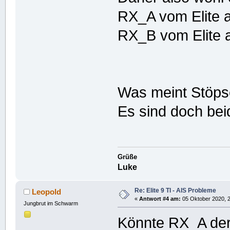
RX_A vom Elite
RX_B vom Elite
Was meint Stöps
Es sind doch bei
Grüße
Luke
Re: Elite 9 TI - AIS Probleme
Leopold
«
Antwort #4 am:
05 Oktober 2020, 2
Jungbrut im Schwarm
Könnte RX_A der