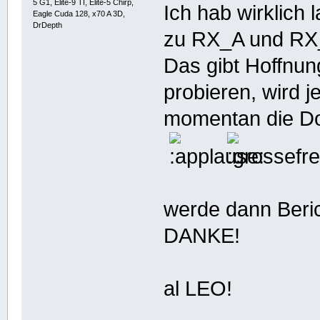
5 G1, Elite-9 TI, Elite-5 Chirp,
Ich hab wirklich
Eagle Cuda 128, x70 A 3D,
DrDepth
zu RX_A und RX
Das gibt Hoffnun
probieren, wird 
momentan die Don
werde dann Beric
DANKE!
al LEO!