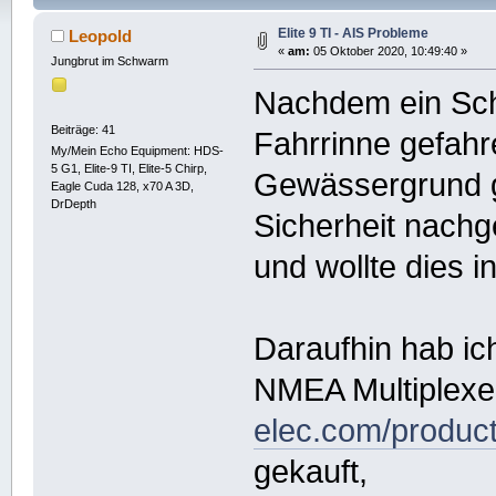
Elite 9 TI - AIS Probleme
Leopold
«
am:
05 Oktober 2020, 10:49:40 »
Jungbrut im Schwarm
Nachdem ein Sch
Beiträge: 41
Fahrrinne gefahr
My/Mein Echo Equipment: HDS-
5 G1, Elite-9 TI, Elite-5 Chirp,
Gewässergrund ge
Eagle Cuda 128, x70 A 3D,
DrDepth
Sicherheit nachg
und wollte dies i
Daraufhin hab i
NMEA Multiplexe
elec.com/product
gekauft,