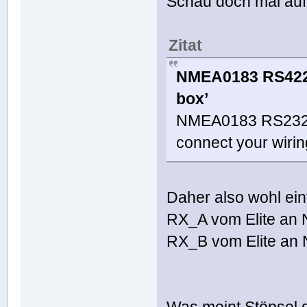
Schau doch mal auf d
Zitat
NMEA0183 RS422 d
box’
NMEA0183 RS232 wi
connect your wirin
Daher also wohl ei
RX_A vom Elite a
RX_B vom Elite a
Was meint Stöpsel 