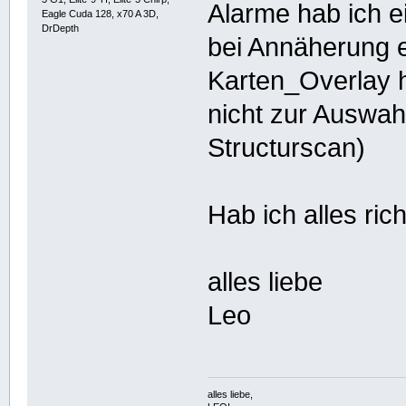
Alarme hab ich e
Eagle Cuda 128, x70 A 3D,
DrDepth
bei Annäherung e
Karten_Overlay h
nicht zur Auswah
Structurscan)
Hab ich alles ri
alles liebe
Leo
alles liebe,