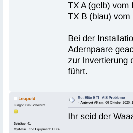
TX A (gelb) vom 
TX B (blau) vom
Bei der Installat
Adernpaare geach
zur Invertierung
führt.
Re: Elite 9 TI - AIS Probleme
Leopold
«
Antwort #8 am:
06 Oktober 2020, 1
Jungbrut im Schwarm
Ihr seid der Waa
Beiträge: 41
My/Mein Echo Equipment: HDS-