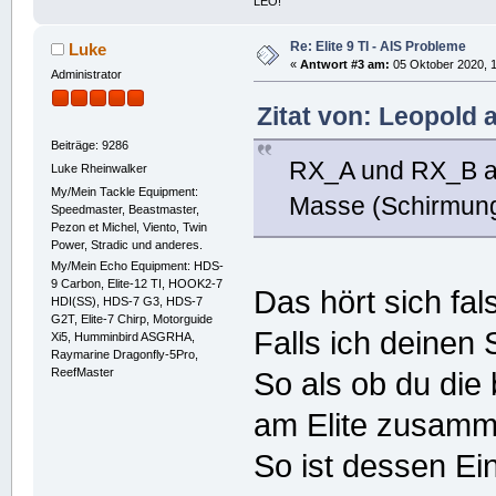
LEO!
Re: Elite 9 TI - AIS Probleme
Luke
«
Antwort #3 am:
05 Oktober 2020, 1
Administrator
Zitat von: Leopold 
Beiträge: 9286
RX_A und RX_B 
Luke Rheinwalker
My/Mein Tackle Equipment:
Masse (Schirmung
Speedmaster, Beastmaster,
Pezon et Michel, Viento, Twin
Power, Stradic und anderes.
My/Mein Echo Equipment: HDS-
9 Carbon, Elite-12 TI, HOOK2-7
Das hört sich fal
HDI(SS), HDS-7 G3, HDS-7
G2T, Elite-7 Chirp, Motorguide
Falls ich deinen S
Xi5, Humminbird ASGRHA,
Raymarine Dragonfly-5Pro,
ReefMaster
So als ob du di
am Elite zusamm
So ist dessen Ein