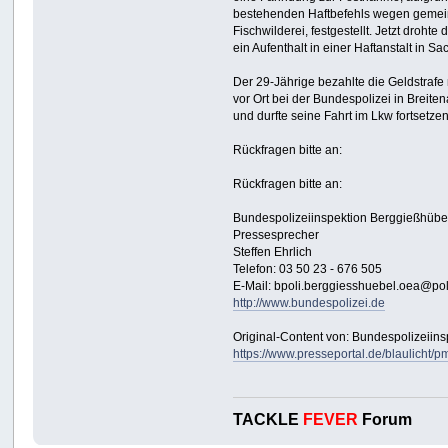
bestehenden Haftbefehls wegen gemein
Fischwilderei, festgestellt. Jetzt drohte
ein Aufenthalt in einer Haftanstalt in Sa
Der 29-Jährige bezahlte die Geldstrafe
vor Ort bei der Bundespolizei in Breite
und durfte seine Fahrt im Lkw fortsetzen
Rückfragen bitte an:
Rückfragen bitte an:
Bundespolizeiinspektion Berggießhübe
Pressesprecher
Steffen Ehrlich
Telefon: 03 50 23 - 676 505
E-Mail: bpoli.berggiesshuebel.oea@pol
http://www.bundespolizei.de
Original-Content von: Bundespolizeiins
https://www.presseportal.de/blaulicht
TACKLE
FEVER
Forum