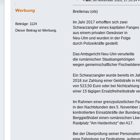
«
am:
06 November 2020, 17:53:14 »
.
Breitenau (ots)
Im Jahr 2017 erhofften sich zwei
Beiträge: 1124
Schwarzangler eines kapitalen Fanges
Dieser Beitrag ist Werbung.
aus einem privaten Gewässer in
Neu-Ulm und wurden in der Folge
durch Polizeikräfte gestellt.
Das Amtsgericht Neu-Ulm verurteilte
die rumänischen Staatsangehörigen
wegen gemeinschaftlicher Fischwildere
Ein Schwarzangler wurde bereits im Ja
2018 zur Zahlung einer Geldstrafe in 
von 523,50 Euro oder bei Nichtzahlung
einer 15 tägigen Ersatzfreiheitsstrafe ver
Im Rahmen einer grenzpolizeilichen F
in den Nachtstunden des 5. November
kontrollierten Einsatzkräfte der Bundes
Berggießhübel einen rumänischen Lkw
Rastplatz "Am Heidenholz" der A17.
Bei der Überprüfung seiner Personalie
eine Fahndung zur Festnahme, aufgrun