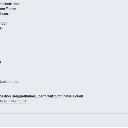
schaftlicher
 dem Fahrer
chsen.
 noch
nau
.
l
izei.bund.de
pektion Berggießhübel, übermittelt durch news aktuell
/pm/74163/4755851