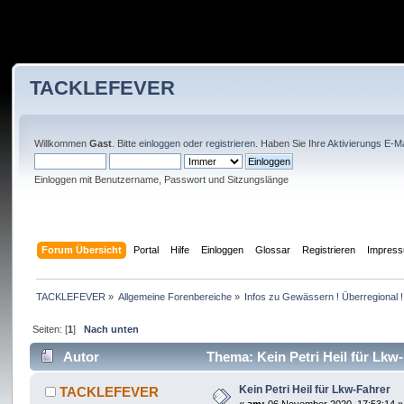
TACKLEFEVER
Willkommen
Gast
. Bitte
einloggen
oder
registrieren
. Haben Sie Ihre
Aktivierungs E-Ma
Einloggen mit Benutzername, Passwort und Sitzungslänge
Forum Übersicht
Portal
Hilfe
Einloggen
Glossar
Registrieren
Impres
TACKLEFEVER
»
Allgemeine Forenbereiche
»
Infos zu Gewässern ! Überregional !
Seiten: [
1
]
Nach unten
Autor
Thema: Kein Petri Heil für Lkw
Kein Petri Heil für Lkw-Fahrer
TACKLEFEVER