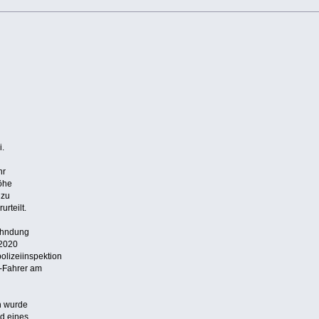
i.
hr
Höhe
 zu
urteilt.
ahndung
 2020
polizeiinspektion
-Fahrer am
n wurde
d eines