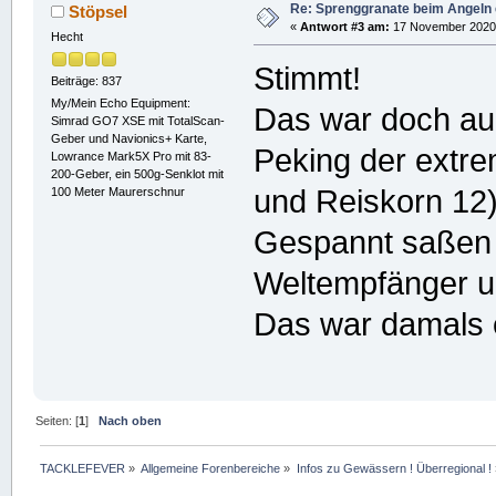
Re: Sprenggranate beim Angeln 
Stöpsel
«
Antwort #3 am:
17 November 2020,
Hecht
Stimmt!
Beiträge: 837
My/Mein Echo Equipment:
Das war doch auc
Simrad GO7 XSE mit TotalScan-
Geber und Navionics+ Karte,
Peking der extr
Lowrance Mark5X Pro mit 83-
200-Geber, ein 500g-Senklot mit
und Reiskorn 12)
100 Meter Maurerschnur
Gespannt saßen w
Weltempfänger u
Das war damals e
Seiten: [
1
]
Nach oben
TACKLEFEVER
»
Allgemeine Forenbereiche
»
Infos zu Gewässern ! Überregional !