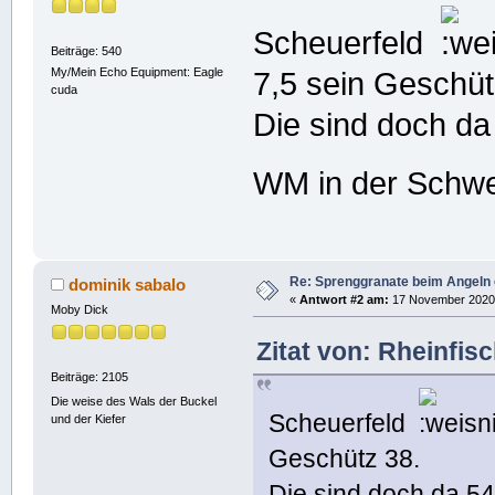
Scheuerfeld
Beiträge: 540
My/Mein Echo Equipment: Eagle
7,5 sein Geschüt
cuda
Die sind doch d
WM in der Schw
Re: Sprenggranate beim Angeln 
dominik sabalo
«
Antwort #2 am:
17 November 2020,
Moby Dick
Zitat von: Rheinfi
Beiträge: 2105
Die weise des Wals der Buckel
Scheuerfeld
und der Kiefer
Geschütz 38.
Die sind doch da 