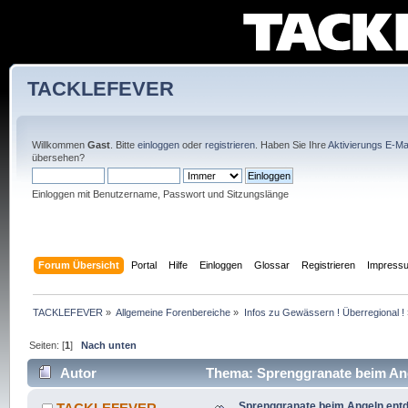
TACKLEFEVER
Willkommen
Gast
. Bitte
einloggen
oder
registrieren
. Haben Sie Ihre
Aktivierungs E-Mai
übersehen?
Einloggen mit Benutzername, Passwort und Sitzungslänge
Forum Übersicht
Portal
Hilfe
Einloggen
Glossar
Registrieren
Impress
TACKLEFEVER
»
Allgemeine Forenbereiche
»
Infos zu Gewässern ! Überregional !
Seiten: [
1
]
Nach unten
Autor
Thema: Sprenggranate beim Ang
Sprenggranate beim Angeln ent