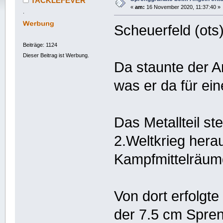
TACKLEFEVER
«
am:
16 November 2020, 11:37:40 »
.
Scheuerfeld (ots
Beiträge: 1124
Dieser Beitrag ist Werbung.
Da staunte der A
was er da für ein
Das Metallteil st
2.Weltkrieg hera
Kampfmittelräum
Von dort erfolgt
der 7.5 cm Spre