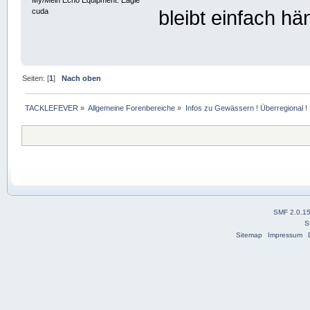
My/Mein Echo Equipment: Eagle
cuda
bleibt einfach 
Seiten: [
1
]
Nach oben
TACKLEFEVER
»
Allgemeine Forenbereiche
»
Infos zu Gewässern ! Überregional !
SMF 2.0.1
S
Sitemap
Impressum