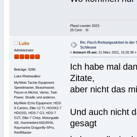
Pfand counter 2023:
25 Cent : XI
Re: Fisch Rettungsaktion in de
Luke
Schleuse
Administrator
«
Antwort #5 am:
21 März 2021, 15:26:38 »
Ich habe mal dan
Beiträge: 9286
Zitate,
Luke Rheinwalker
My/Mein Tackle Equipment:
aber nicht das mi
Speedmaster, Beastmaster,
Pezon et Michel, Viento, Twin
Power, Stradic und anderes.
My/Mein Echo Equipment: HDS-
9 Carbon, Elite-12 TI, HOOK2-7
Und auch nicht 
HDI(SS), HDS-7 G3, HDS-7
G2T, Elite-7 Chirp, Motorguide
gesagt
Xi5, Humminbird ASGRHA,
Raymarine Dragonfly-5Pro,
ReefMaster