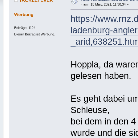
TACKLEFEVER
«
am:
15 März 2021, 11:30:34 »
.
https://www.rnz.d
ladenburg-angler
Beiträge: 1124
Dieser Beitrag ist Werbung.
_arid,638251.htm
Hoppla, da waren 
gelesen haben.
Es geht dabei 
Schleuse,
bei dem in den 
wurde und die si