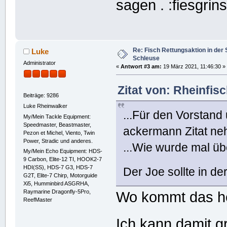
sagen .
Re: Fisch Rettungsaktion in de
Luke
Schleuse
Administrator
«
Antwort #3 am:
19 März 2021, 11:46:30 »
Zitat von: Rheinfis
Beiträge: 9286
Luke Rheinwalker
...Für den Vorstan
My/Mein Tackle Equipment:
Speedmaster, Beastmaster,
ackermann Zitat ne
Pezon et Michel, Viento, Twin
Power, Stradic und anderes.
...Wie wurde mal ü
My/Mein Echo Equipment: HDS-
9 Carbon, Elite-12 TI, HOOK2-7
HDI(SS), HDS-7 G3, HDS-7
Der Joe sollte in de
G2T, Elite-7 Chirp, Motorguide
Xi5, Humminbird ASGRHA,
Raymarine Dragonfly-5Pro,
Wo kommt das h
ReefMaster
Ich kann damit g