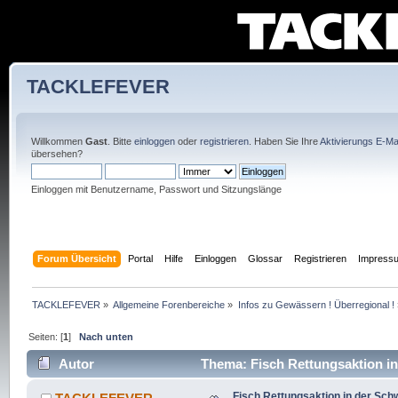
TACKLEFEVER
Willkommen
Gast
. Bitte
einloggen
oder
registrieren
. Haben Sie Ihre
Aktivierungs E-Mai
übersehen?
Einloggen mit Benutzername, Passwort und Sitzungslänge
Forum Übersicht
Portal
Hilfe
Einloggen
Glossar
Registrieren
Impress
TACKLEFEVER
»
Allgemeine Forenbereiche
»
Infos zu Gewässern ! Überregional !
Seiten: [
1
]
Nach unten
Autor
Thema: Fisch Rettungsaktion i
Fisch Rettungsaktion in der Sc