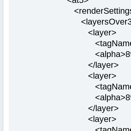
<renderSetting
<layersOver
<layer>
<tagName>a
<alpha>89<
</layer>
<layer>
<tagName>a
<alpha>89<
</layer>
<layer>
<tagName>a