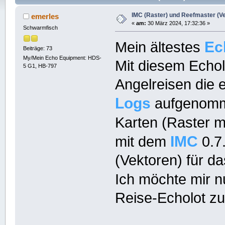
IMC (Raster) und Reefmaster (Vek
emerles
«
am:
30 März 2024, 17:32:36 »
Schwarmfisch
Ec
Mein ältestes
Beiträge: 73
My/Mein Echo Equipment: HDS-
Mit diesem Echol
5 G1, HB-797
Angelreisen die
Logs
aufgenom
Karten (Raster m
IMC
mit dem
0.7
(Vektoren) für d
Ich möchte mir n
Reise-Echolot zu