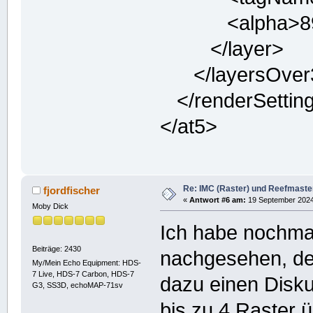
<alpha>89<
</layer>
</layersOver
</renderSettin
</at5>
Re: IMC (Raster) und Reefmaster 
fjordfischer
«
Antwort #6 am:
19 September 2024,
Moby Dick
Ich habe nochma
Beiträge: 2430
nachgesehen, den
My/Mein Echo Equipment: HDS-
7 Live, HDS-7 Carbon, HDS-7
dazu einen Disku
G3, SS3D, echoMAP-71sv
bis zu 4 Raster 