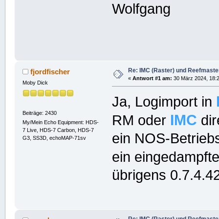
Wolfgang
Re: IMC (Raster) und Reefmaster 
fjordfischer
«
Antwort #1 am:
30 März 2024, 18:2
Moby Dick
Ja, Logimport in
Beiträge: 2430
IMC
RM oder
dir
My/Mein Echo Equipment: HDS-
7 Live, HDS-7 Carbon, HDS-7
ein NOS-Betriebs
G3, SS3D, echoMAP-71sv
ein eingedampft
übrigens 0.7.4.42
Re: IMC (Raster) und Reefmaster 