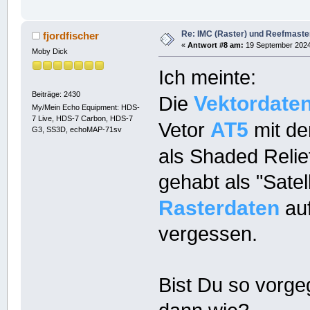
Re: IMC (Raster) und Reefmaster 
fjordfischer
«
Antwort #8 am:
19 September 2024,
Moby Dick
Ich meinte:
Beiträge: 2430
Vektordate
Die
My/Mein Echo Equipment: HDS-
7 Live, HDS-7 Carbon, HDS-7
AT5
Vetor
mit de
G3, SS3D, echoMAP-71sv
als Shaded Relie
gehabt als "Satel
Rasterdaten
auf
vergessen.
Bist Du so vorg