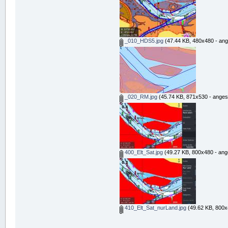
_010_HDS5.jpg
(47.44 KB, 480x480 - ang
_020_RM.jpg
(45.74 KB, 871x530 - anges
400_Elt_Sat.jpg
(49.27 KB, 800x480 - ang
410_Elt_Sat_nurLand.jpg
(49.62 KB, 800x