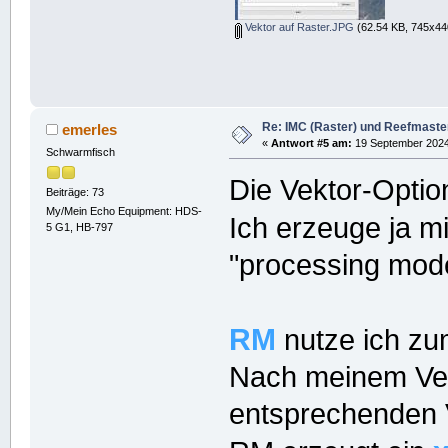
Vektor auf Raster.JPG
(62.54 KB, 745x440
Re: IMC (Raster) und Reefmaster 
emerles
«
Antwort #5 am:
19 September 2024,
Schwarmfisch
Die Vektor-Optio
Beiträge: 73
My/Mein Echo Equipment: HDS-
Ich erzeuge ja m
5 G1, HB-797
"processing mod
RM
nutze ich zu
Nach meinem Ver
entsprechenden 