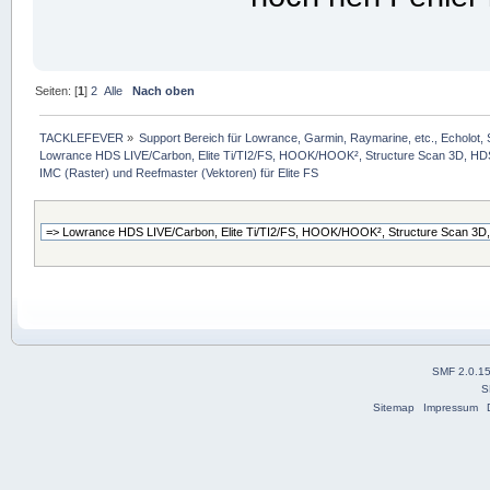
Seiten: [
1
]
2
Alle
Nach oben
TACKLEFEVER
»
Support Bereich für Lowrance, Garmin, Raymarine, etc., Echolot, 
Lowrance HDS LIVE/Carbon, Elite Ti/TI2/FS, HOOK/HOOK², Structure Scan 3D, HDS G
IMC (Raster) und Reefmaster (Vektoren) für Elite FS 
SMF 2.0.1
S
Sitemap
Impressum