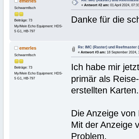
emerles
«
Antwort #2 am:
01 April 2024, 07:3
Schwarmfisch
Danke für die sch
Beiträge: 73
My/Mein Echo Equipment: HDS-
5 G1, HB-797
Re: IMC (Raster) und Reefmaster (V
emerles
«
Antwort #3 am:
18 September 2024, 1
Schwarmfisch
Ich habe mir jet
Beiträge: 73
My/Mein Echo Equipment: HDS-
primär als Reise
5 G1, HB-797
erstellten Karten.
Die Anzeige von 
Mit der Anzeige 
Problem.