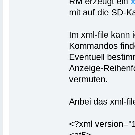
RM erzeugt ein
mit auf die SD-Ka
Im xml-file kann
Kommandos find
Eventuell bestim
Anzeige-Reihenf
vermuten.
Anbei das xml-fil
<?xml version="
<at5>