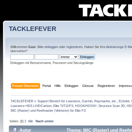
TACKLEFEVER
Willkommen
Gast
. Bitte
einloggen
oder
registrieren
. Haben Sie Ihre
Aktivierungs E-Mai
übersehen?
Einloggen mit Benutzername, Passwort und Sitzungslänge
Forum Übersicht
Portal
Hilfe
Einloggen
Glossar
Registrieren
Impress
TACKLEFEVER
»
Support Bereich für Lowrance, Garmin, Raymarine, etc., Echolot, 
Lowrance HDS LIVE/Carbon, Elite Ti/TI2/FS, HOOK/HOOK², Structure Scan 3D, HDS G
IMC (Raster) und Reefmaster (Vektoren) für Elite FS 
Seiten: [
1
]
2
Alle
Nach unten
Autor
Thema: IMC (Raster) und Reefma