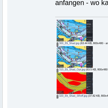
anfangen - wo k
300_Elt_Shad.jpg
(63.44 KB, 800x480 - a
310_Elt_Shad_Opt.jpg
(63.5 KB, 800x480 
320_Elt_Shad_SRoff.jpg
(37.82 KB, 800x4