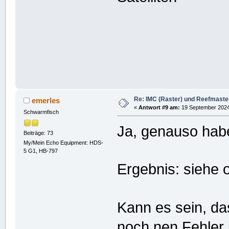
Re: IMC (Raster) und Reefmaster 
emerles
«
Antwort #9 am:
19 September 2024,
Schwarmfisch
Ja, genauso hab
Beiträge: 73
My/Mein Echo Equipment: HDS-
5 G1, HB-797
Ergebnis: siehe 
Kann es sein, d
noch nen Fehler