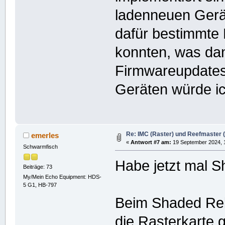
ladenneuen Gerät
dafür bestimmte 
konnten, was da
Firmwareupdates 
Geräten würde ic
Re: IMC (Raster) und Reefmaster (V
emerles
«
Antwort #7 am:
19 September 2024, 1
Schwarmfisch
Habe jetzt mal S
Beiträge: 73
My/Mein Echo Equipment: HDS-
5 G1, HB-797
Beim Shaded Reli
die Rasterkarte 