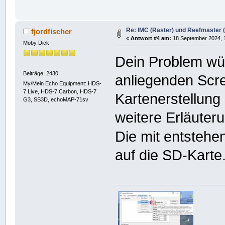
Re: IMC (Raster) und Reefmaster (V
fjordfischer
«
Antwort #4 am:
18 September 2024, 1
Moby Dick
Dein Problem wür
Beiträge: 2430
anliegenden Scre
My/Mein Echo Equipment: HDS-
7 Live, HDS-7 Carbon, HDS-7
Kartenerstellung
G3, SS3D, echoMAP-71sv
weitere Erläuter
Die mit entstehe
auf die SD-Karte