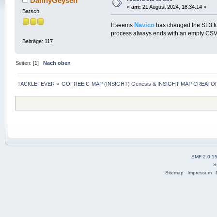
DannyGeysen
«
am:
21 August 2024, 18:34:14 »
Barsch
Navico
It seems
has changed the SL3 fo
process always ends with an empty CSV 
Beiträge: 117
Seiten: [
1
]
Nach oben
TACKLEFEVER
»
GOFREE C-MAP (INSIGHT) Genesis & INSIGHT MAP CREATOR
SMF 2.0.1
S
Sitemap
Impressum