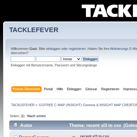
TACKLEFEVER
Willkommen
Gast
. Bitte
einloggen
oder
registrieren
. Haben Sie Ihre
Aktivierungs E-Mai
übersehen?
Einloggen mit Benutzername, Passwort und Sitzungslänge
Forum Übersicht
Portal
Hilfe
Einloggen
Glossar
Registrieren
Impress
TACKLEFEVER
»
GOFREE C-MAP (INSIGHT) Genesis & INSIGHT MAP CREATOR
Seiten: [
1
]
Nach unten
Autor
Thema: recent sl3 to csv (Geles
recent sl3 to csv