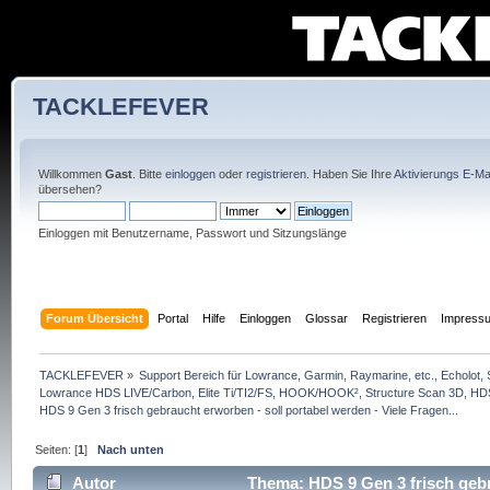
TACKLEFEVER
Willkommen
Gast
. Bitte
einloggen
oder
registrieren
. Haben Sie Ihre
Aktivierungs E-Mai
übersehen?
Einloggen mit Benutzername, Passwort und Sitzungslänge
Forum Übersicht
Portal
Hilfe
Einloggen
Glossar
Registrieren
Impress
TACKLEFEVER
»
Support Bereich für Lowrance, Garmin, Raymarine, etc., Echolot, 
Lowrance HDS LIVE/Carbon, Elite Ti/TI2/FS, HOOK/HOOK², Structure Scan 3D, HDS G
HDS 9 Gen 3 frisch gebraucht erworben - soll portabel werden - Viele Fragen...
Seiten: [
1
]
Nach unten
Autor
Thema: HDS 9 Gen 3 frisch gebra