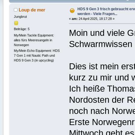
mal)
HDS 9 Gen 3 frisch gebraucht erwo
Loup de mer
werden - Viele Fragen...
Jungbrut
«
am:
24 April 2025, 18:17:28 »
Beiträge: 5
Moin und viele 
My/Mein Tackle Equipment:
alles fürs Meeresangeln in
Schwarmwissen
Norwegen
My/Mein Echo Equipment: HDS
7 Gen 1 mit Nautic Path und
HDS 9 Gen 3 (in upcycling)
Dies ist mein ers
kurz zu mir und w
Ich heiße Thoma
Nordosten der Re
noch nach Norw
Erste Norwegenr
Mittwoch geht es