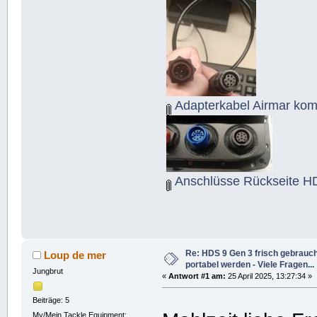
Adapterkabel Airmar komp
Anschlüsse Rückseite H
Re: HDS 9 Gen 3 frisch gebraucht
Loup de mer
portabel werden - Viele Fragen...
Jungbrut
«
Antwort #1 am:
25 April 2025, 13:27:34 »
Beiträge: 5
My/Mein Tackle Equipment: