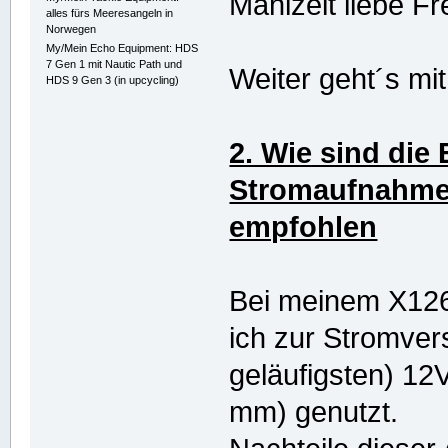
Mahlzeit liebe 
alles fürs Meeresangeln in
Norwegen
My/Mein Echo Equipment: HDS
7 Gen 1 mit Nautic Path und
Weiter geht´s mit
HDS 9 Gen 3 (in upcycling)
2. Wie sind die
Stromaufnahme 
empfohlen
Bei meinem X12
ich zur Stromver
geläufigsten) 1
mm) genutzt.