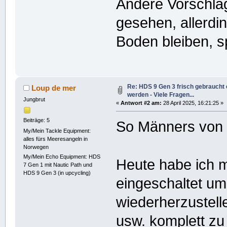
Andere Vorschläg
gesehen, allerdi
Boden bleiben, sp
Re: HDS 9 Gen 3 frisch gebraucht e
Loup de mer
werden - Viele Fragen...
Jungbrut
«
Antwort #2 am:
28 April 2025, 16:21:25 »
Beiträge: 5
So Männers von 
My/Mein Tackle Equipment:
alles fürs Meeresangeln in
Norwegen
My/Mein Echo Equipment: HDS
Heute habe ich 
7 Gen 1 mit Nautic Path und
HDS 9 Gen 3 (in upcycling)
eingeschaltet um
wiederherzustell
usw. komplett zu 