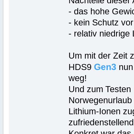
Nachteile dieser 
- das hohe Gewic
- kein Schutz vor
- relativ niedri
Um mit der Zeit 
Gen3
HDS9
nun 
weg!
Und zum Testen h
Norwegenurlaub 
Lithium-Ionen z
zufriedenstellend
Konkret war das 