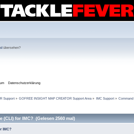
il
übersehen?
sum
Datenschutzerklärung
R Support
»
GOFREE INSIGHT MAP CREATOR Support Area
»
IMC Support
»
Command Li
 (CLI) for IMC? (Gelesen 2560 mal)
or IMC?