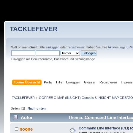
TACKLEFEVER
Willkommen
Gast
. Bitte
einloggen
oder
registrieren
. Haben Sie Ihre
Aktivierungs E-Ma
Einloggen mit Benutzername, Passwort und Sitzungslänge
Forum Übersicht
Portal
Hilfe
Einloggen
Glossar
Registrieren
Impres
TACKLEFEVER
»
GOFREE C-MAP (INSIGHT) Genesis & INSIGHT MAP CREATO
Seiten: [
1
]
Nach unten
Autor
Thema: Command Line Interface
Command Line Interface (CLI) f
noone