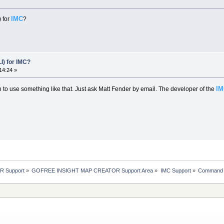
IMC
) for
?
I) for IMC?
14:24 »
I
to use something like that. Just ask Matt Fender by email. The developer of the
R Support
»
GOFREE INSIGHT MAP CREATOR Support Area
»
IMC Support
»
Command Li