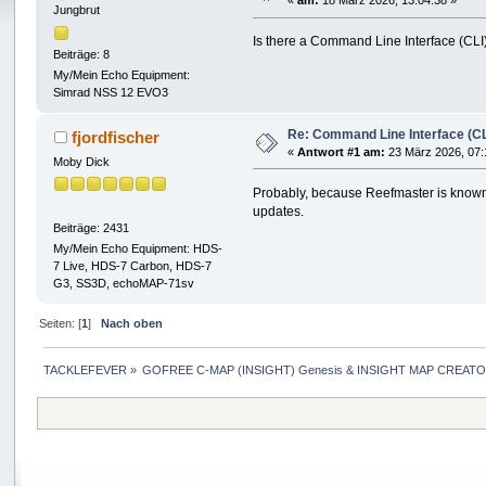
«
am:
18 März 2026, 13:04:38 »
Jungbrut
Is there a Command Line Interface (CLI
Beiträge: 8
My/Mein Echo Equipment:
Simrad NSS 12 EVO3
Re: Command Line Interface (CL
fjordfischer
«
Antwort #1 am:
23 März 2026, 07:
Moby Dick
Probably, because Reefmaster is known 
updates.
Beiträge: 2431
My/Mein Echo Equipment: HDS-
7 Live, HDS-7 Carbon, HDS-7
G3, SS3D, echoMAP-71sv
Seiten: [
1
]
Nach oben
TACKLEFEVER
»
GOFREE C-MAP (INSIGHT) Genesis & INSIGHT MAP CREATO