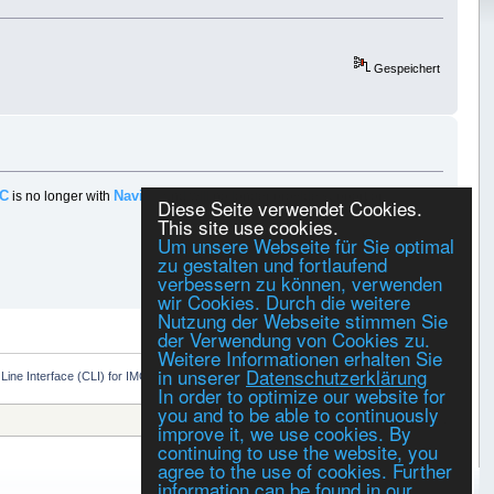
Gespeichert
MC
Navico
is no longer with
and will no longer provide support or
Diese Seite verwendet Cookies.
This site use cookies.
Um unsere Webseite für Sie optimal
Gespeichert
zu gestalten und fortlaufend
verbessern zu können, verwenden
wir Cookies. Durch die weitere
Nutzung der Webseite stimmen Sie
DRUCKEN
der Verwendung von Cookies zu.
Weitere Informationen erhalten Sie
in unserer
Datenschutzerklärung
ne Interface (CLI) for IMC?
In order to optimize our website for
you and to be able to continuously
Gehe zu:
improve it, we use cookies. By
continuing to use the website, you
agree to the use of cookies. Further
information can be found in our