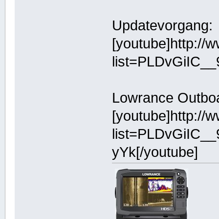
Updatevorgang:
[youtube]http:/
list=PLDvGiIC_
Lowrance Outboard
[youtube]http:/
list=PLDvGiIC
yYk[/youtube]