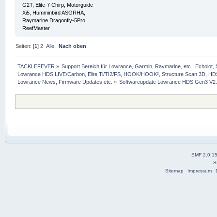
G2T, Elite-7 Chirp, Motorguide
Xi5, Humminbird ASGRHA,
Raymarine Dragonfly-5Pro,
ReefMaster
Seiten: [
1
]
2
Alle
Nach oben
TACKLEFEVER
»
Support Bereich für Lowrance, Garmin, Raymarine, etc., Echolot, 
Lowrance HDS LIVE/Carbon, Elite Ti/TI2/FS, HOOK/HOOK², Structure Scan 3D, HDS G
Lowrance News, Firmware Updates etc.
»
Softwareupdate Lowrance HDS Gen3 V2.
SMF 2.0.1
S
Sitemap
Impressum