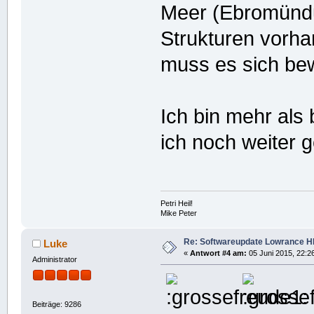
Meer (Ebromündu
Strukturen vorha
muss es sich be
Ich bin mehr als 
ich noch weiter g
Petri Heil!
Mike Peter
Re: Softwareupdate Lowrance H
Luke
«
Antwort #4 am:
05 Juni 2015, 22:2
Administrator
Beiträge: 9286