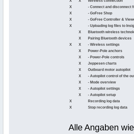
X
X
Wireless connection
X
- Connect and disconnect f
X
- GoFree Shop
X
- GoFree Controller & View
X
- Uploading log files to Ins
X
Bluetooth wireless techno
X
Pairing Bluetooth devices
X
X
- Wireless settings
X
Power-Pole anchors
X
- Power-Pole controls
X
Jeppesen charts
X
Outboard motor autopilot
X
- Autopilot control of the 
X
- Mode overview
X
- Autopilot settings
X
- Autopilot setup
X
Recording log data
X
Stop recording log data
Alle Angaben wi