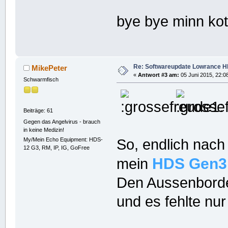
bye bye minn kot
Re: Softwareupdate Lowrance H
MikePeter
«
Antwort #3 am:
05 Juni 2015, 22:0
Schwarmfisch
Beiträge: 61
Gegen das Angelvirus - brauch
in keine Medizin!
So, endlich nach
My/Mein Echo Equipment: HDS-
12 G3, RM, IP, IG, GoFree
HDS
Gen3
mein
Den Aussenborder 
und es fehlte nur