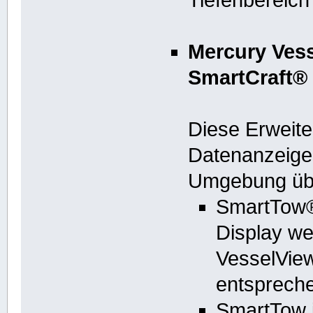
Mercury Ves
SmartCraft® 
Diese Erweite
Datenanzeige
Umgebung üb
SmartTow®
Display we
VesselVie
entspreche
SmartTow i