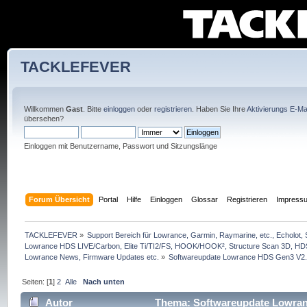
TACKLEFEVER
Willkommen
Gast
. Bitte
einloggen
oder
registrieren
. Haben Sie Ihre
Aktivierungs E-Mai
übersehen?
Einloggen mit Benutzername, Passwort und Sitzungslänge
Forum Übersicht
Portal
Hilfe
Einloggen
Glossar
Registrieren
Impress
TACKLEFEVER
»
Support Bereich für Lowrance, Garmin, Raymarine, etc., Echolot, 
Lowrance HDS LIVE/Carbon, Elite Ti/TI2/FS, HOOK/HOOK², Structure Scan 3D, HDS G
Lowrance News, Firmware Updates etc.
»
Softwareupdate Lowrance HDS Gen3 V2.
Seiten: [
1
]
2
Alle
Nach unten
Autor
Thema: Softwareupdate Lowranc