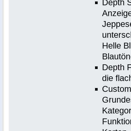
Depth S
Anzeige
Jeppese
untersc
Helle B
Blautön
Depth Fi
die fla
Custom 
Grundes
Kategor
Funktio