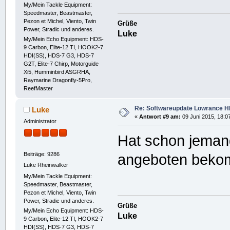
My/Mein Tackle Equipment:
Speedmaster, Beastmaster,
Pezon et Michel, Viento, Twin
Grüße
Power, Stradic und anderes.
Luke
My/Mein Echo Equipment: HDS-
9 Carbon, Elite-12 TI, HOOK2-7
HDI(SS), HDS-7 G3, HDS-7
G2T, Elite-7 Chirp, Motorguide
Xi5, Humminbird ASGRHA,
Raymarine Dragonfly-5Pro,
ReefMaster
Re: Softwareupdate Lowrance H
Luke
«
Antwort #9 am:
09 Juni 2015, 18:0
Administrator
Hat schon jeman
Beiträge: 9286
angeboten beko
Luke Rheinwalker
My/Mein Tackle Equipment:
Speedmaster, Beastmaster,
Pezon et Michel, Viento, Twin
Power, Stradic und anderes.
Grüße
My/Mein Echo Equipment: HDS-
Luke
9 Carbon, Elite-12 TI, HOOK2-7
HDI(SS), HDS-7 G3, HDS-7