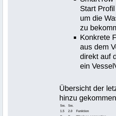
Start Profi
um die Was
zu bekom
Konkrete 
aus dem V
direkt au
ein Vessel
Übersicht der le
hinzu gekommen
Sw.
Sw.
1.5
2.0
Funktion