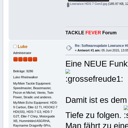
Lowrance HDS 7 Gen3.jpg
(185.97 KB, 1
TACKLE
FEVER
Forum
Re: Softwareupdate Lowrance H
Luke
«
Antwort #1 am:
05 Juni 2015, 13:0
Administrator
Eine NEUE Funk
Beiträge: 9286
Luke Rheinwalker
My/Mein Tackle Equipment:
Speedmaster, Beastmaster,
Pezon et Michel, Viento, Twin
Power, Stradic und anderes.
Damit ist es dem
My/Mein Echo Equipment: HDS-
9 Carbon, Elite-12 TI, HOOK2-7
HDI(SS), HDS-7 G3, HDS-7
Tiefe zu folgen.
G2T, Elite-7 Chirp, Motorguide
Xi5, Humminbird ASGRHA,
Man fährt zu eine
Raymarine Dragonfly-5Pro,