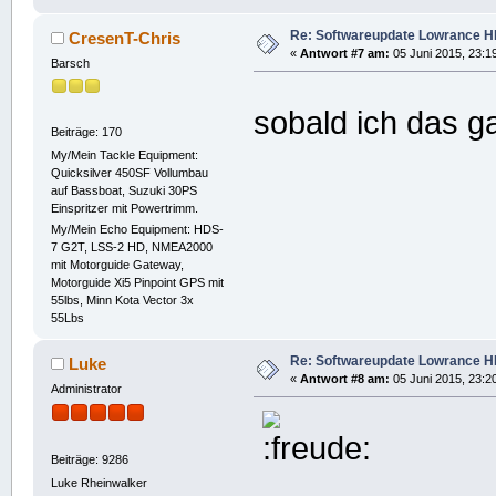
Re: Softwareupdate Lowrance H
CresenT-Chris
«
Antwort #7 am:
05 Juni 2015, 23:1
Barsch
sobald ich das g
Beiträge: 170
My/Mein Tackle Equipment:
Quicksilver 450SF Vollumbau
auf Bassboat, Suzuki 30PS
Einspritzer mit Powertrimm.
My/Mein Echo Equipment: HDS-
7 G2T, LSS-2 HD, NMEA2000
mit Motorguide Gateway,
Motorguide Xi5 Pinpoint GPS mit
55lbs, Minn Kota Vector 3x
55Lbs
Re: Softwareupdate Lowrance H
Luke
«
Antwort #8 am:
05 Juni 2015, 23:2
Administrator
Beiträge: 9286
Luke Rheinwalker