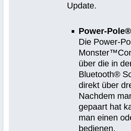
Update.
Power-Pole®
Die Power-Po
Monster™Con
über die in d
Bluetooth® Sch
direkt über d
Nachdem man 
gepaart hat k
man einen od
bedienen.