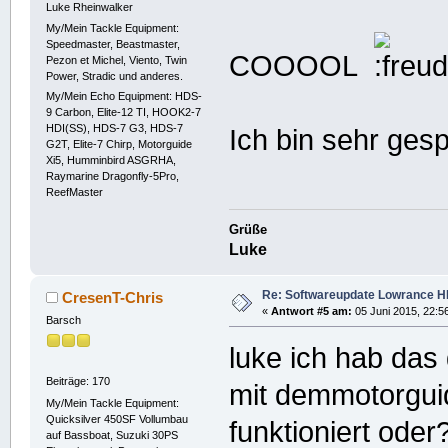
Luke Rheinwalker
My/Mein Tackle Equipment:
Speedmaster, Beastmaster,
COOOOL
Pezon et Michel, Viento, Twin
Power, Stradic und anderes.
My/Mein Echo Equipment: HDS-
9 Carbon, Elite-12 TI, HOOK2-7
HDI(SS), HDS-7 G3, HDS-7
Ich bin sehr gesp
G2T, Elite-7 Chirp, Motorguide
Xi5, Humminbird ASGRHA,
Raymarine Dragonfly-5Pro,
ReefMaster
Grüße
Luke
Re: Softwareupdate Lowrance H
CresenT-Chris
«
Antwort #5 am:
05 Juni 2015, 22:5
Barsch
luke ich hab das
Beiträge: 170
mit demmotorgu
My/Mein Tackle Equipment:
Quicksilver 450SF Vollumbau
funktioniert oder
auf Bassboat, Suzuki 30PS