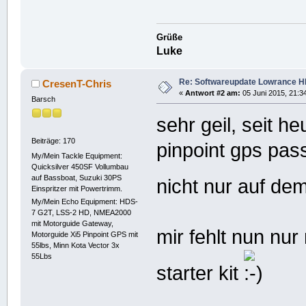
Grüße
Luke
Re: Softwareupdate Lowrance H
CresenT-Chris
«
Antwort #2 am:
05 Juni 2015, 21:34
Barsch
sehr geil, seit h
Beiträge: 170
pinpoint gps pas
My/Mein Tackle Equipment:
Quicksilver 450SF Vollumbau
auf Bassboat, Suzuki 30PS
nicht nur auf d
Einspritzer mit Powertrimm.
My/Mein Echo Equipment: HDS-
7 G2T, LSS-2 HD, NMEA2000
mit Motorguide Gateway,
mir fehlt nun nu
Motorguide Xi5 Pinpoint GPS mit
55lbs, Minn Kota Vector 3x
55Lbs
starter kit