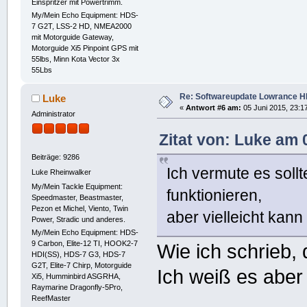
Einspritzer mit Powertrimm.
My/Mein Echo Equipment: HDS-
7 G2T, LSS-2 HD, NMEA2000
mit Motorguide Gateway,
Motorguide Xi5 Pinpoint GPS mit
55lbs, Minn Kota Vector 3x
55Lbs
Re: Softwareupdate Lowrance H
Luke
«
Antwort #6 am:
05 Juni 2015, 23:17
Administrator
Zitat von: Luke am 
Beiträge: 9286
Ich vermute es soll
Luke Rheinwalker
My/Mein Tackle Equipment:
funktionieren,
Speedmaster, Beastmaster,
Pezon et Michel, Viento, Twin
aber vielleicht kan
Power, Stradic und anderes.
My/Mein Echo Equipment: HDS-
9 Carbon, Elite-12 TI, HOOK2-7
Wie ich schrieb,
HDI(SS), HDS-7 G3, HDS-7
G2T, Elite-7 Chirp, Motorguide
Ich weiß es abe
Xi5, Humminbird ASGRHA,
Raymarine Dragonfly-5Pro,
ReefMaster