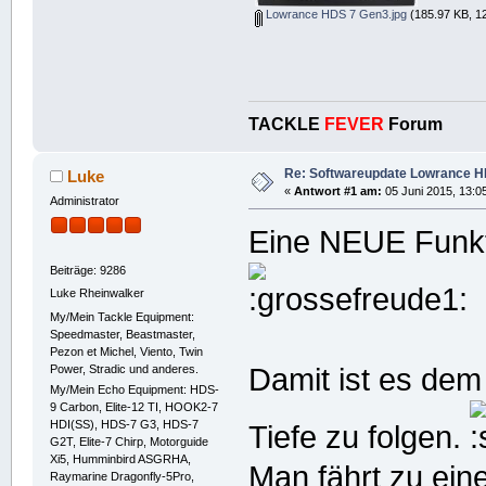
Lowrance HDS 7 Gen3.jpg
(185.97 KB, 1
TACKLE
FEVER
Forum
Re: Softwareupdate Lowrance H
Luke
«
Antwort #1 am:
05 Juni 2015, 13:0
Administrator
Eine NEUE Funk
Beiträge: 9286
Luke Rheinwalker
My/Mein Tackle Equipment:
Speedmaster, Beastmaster,
Pezon et Michel, Viento, Twin
Power, Stradic und anderes.
Damit ist es dem
My/Mein Echo Equipment: HDS-
9 Carbon, Elite-12 TI, HOOK2-7
HDI(SS), HDS-7 G3, HDS-7
Tiefe zu folgen.
G2T, Elite-7 Chirp, Motorguide
Xi5, Humminbird ASGRHA,
Man fährt zu eine
Raymarine Dragonfly-5Pro,