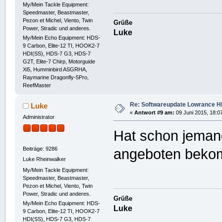
My/Mein Tackle Equipment:
Speedmaster, Beastmaster,
Pezon et Michel, Viento, Twin
Grüße
Power, Stradic und anderes.
Luke
My/Mein Echo Equipment: HDS-
9 Carbon, Elite-12 TI, HOOK2-7
HDI(SS), HDS-7 G3, HDS-7
G2T, Elite-7 Chirp, Motorguide
Xi5, Humminbird ASGRHA,
Raymarine Dragonfly-5Pro,
ReefMaster
Re: Softwareupdate Lowrance H
Luke
«
Antwort #9 am:
09 Juni 2015, 18:0
Administrator
Hat schon jeman
Beiträge: 9286
angeboten beko
Luke Rheinwalker
My/Mein Tackle Equipment:
Speedmaster, Beastmaster,
Pezon et Michel, Viento, Twin
Power, Stradic und anderes.
Grüße
My/Mein Echo Equipment: HDS-
Luke
9 Carbon, Elite-12 TI, HOOK2-7
HDI(SS), HDS-7 G3, HDS-7