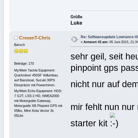
Grüße
Luke
Re: Softwareupdate Lowrance H
CresenT-Chris
«
Antwort #2 am:
05 Juni 2015, 21:34
Barsch
sehr geil, seit h
Beiträge: 170
pinpoint gps pas
My/Mein Tackle Equipment:
Quicksilver 450SF Vollumbau
auf Bassboat, Suzuki 30PS
nicht nur auf d
Einspritzer mit Powertrimm.
My/Mein Echo Equipment: HDS-
7 G2T, LSS-2 HD, NMEA2000
mit Motorguide Gateway,
mir fehlt nun nu
Motorguide Xi5 Pinpoint GPS mit
55lbs, Minn Kota Vector 3x
55Lbs
starter kit