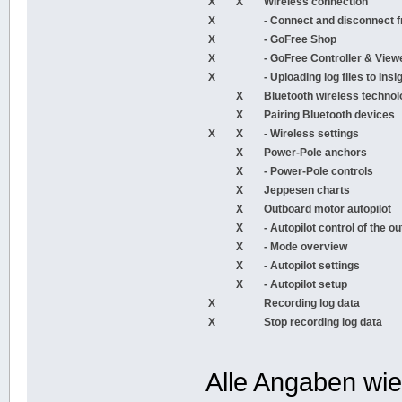
X
X
Wireless connection
X
- Connect and disconnect f
X
- GoFree Shop
X
- GoFree Controller & View
X
- Uploading log files to Ins
X
Bluetooth wireless techno
X
Pairing Bluetooth devices
X
X
- Wireless settings
X
Power-Pole anchors
X
- Power-Pole controls
X
Jeppesen charts
X
Outboard motor autopilot
X
- Autopilot control of the 
X
- Mode overview
X
- Autopilot settings
X
- Autopilot setup
X
Recording log data
X
Stop recording log data
Alle Angaben wi