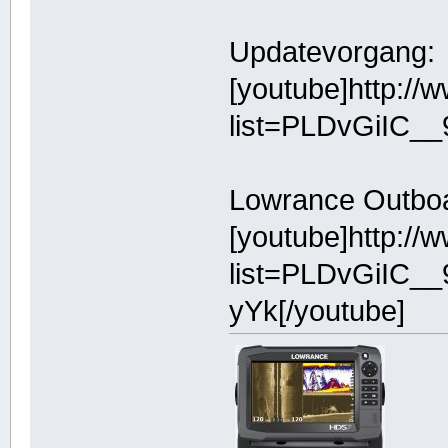
Updatevorgang:
[youtube]http:/
list=PLDvGiIC_
Lowrance Outboard
[youtube]http:/
list=PLDvGiIC
yYk[/youtube]