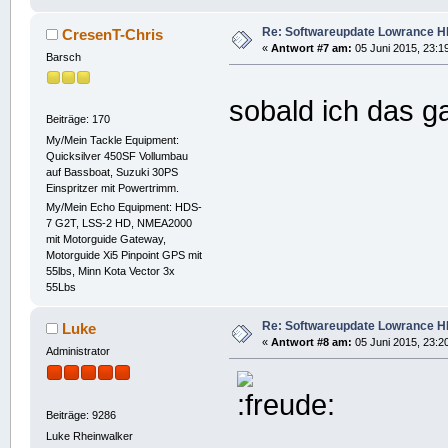
Re: Softwareupdate Lowrance H
CresenT-Chris
«
Antwort #7 am:
05 Juni 2015, 23:1
Barsch
sobald ich das g
Beiträge: 170
My/Mein Tackle Equipment:
Quicksilver 450SF Vollumbau
auf Bassboat, Suzuki 30PS
Einspritzer mit Powertrimm.
My/Mein Echo Equipment: HDS-
7 G2T, LSS-2 HD, NMEA2000
mit Motorguide Gateway,
Motorguide Xi5 Pinpoint GPS mit
55lbs, Minn Kota Vector 3x
55Lbs
Re: Softwareupdate Lowrance H
Luke
«
Antwort #8 am:
05 Juni 2015, 23:2
Administrator
Beiträge: 9286
Luke Rheinwalker