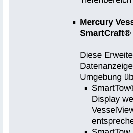
Mercury Ves
SmartCraft® 
Diese Erweite
Datenanzeige
Umgebung üb
SmartTow®
Display we
VesselVie
entspreche
SmartTow i