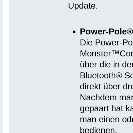
Update.
Power-Pole®
Die Power-Po
Monster™Con
über die in d
Bluetooth® Sch
direkt über d
Nachdem man 
gepaart hat k
man einen od
bedienen.