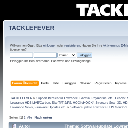
TACKLEFEVER
Willkommen
Gast
. Bitte
einloggen
oder
registrieren
. Haben Sie Ihre
Aktivierungs E-Mai
übersehen?
Einloggen mit Benutzername, Passwort und Sitzungslänge
Forum Übersicht
Portal
Hilfe
Einloggen
Glossar
Registrieren
Impress
TACKLEFEVER
»
Support Bereich für Lowrance, Garmin, Raymarine, etc., Echolot, 
Lowrance HDS LIVE/Carbon, Elite Ti/TI2/FS, HOOK/HOOK², Structure Scan 3D, HDS G
Lowrance News, Firmware Updates etc.
»
Softwareupdate Lowrance HDS Gen3 V2.
Seiten: [
1
]
2
Alle
Nach unten
Autor
Thema: Softwareupdate Lowranc