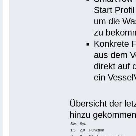
Start Profi
um die Was
zu bekom
Konkrete 
aus dem V
direkt au
ein Vessel
Übersicht der le
hinzu gekommen
Sw.
Sw.
1.5
2.0
Funktion