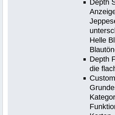
Depth S
Anzeige
Jeppese
untersc
Helle B
Blautön
Depth Fi
die fla
Custom 
Grundes
Kategor
Funktio