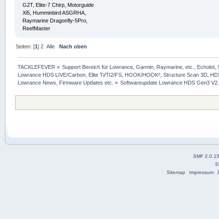
G2T, Elite-7 Chirp, Motorguide
Xi5, Humminbird ASGRHA,
Raymarine Dragonfly-5Pro,
ReefMaster
Seiten: [
1
]
2
Alle
Nach oben
TACKLEFEVER
»
Support Bereich für Lowrance, Garmin, Raymarine, etc., Echolot, 
Lowrance HDS LIVE/Carbon, Elite Ti/TI2/FS, HOOK/HOOK², Structure Scan 3D, HDS G
Lowrance News, Firmware Updates etc.
»
Softwareupdate Lowrance HDS Gen3 V2.
SMF 2.0.1
S
Sitemap
Impressum