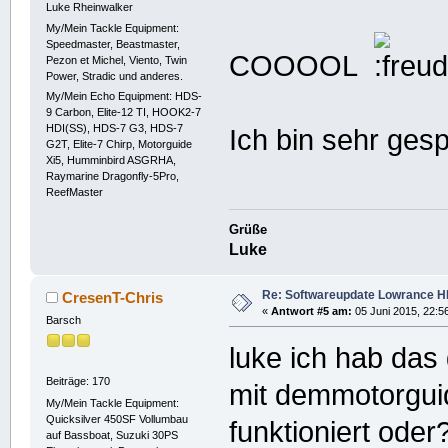
Luke Rheinwalker
My/Mein Tackle Equipment:
Speedmaster, Beastmaster,
COOOOL
Pezon et Michel, Viento, Twin
Power, Stradic und anderes.
My/Mein Echo Equipment: HDS-
9 Carbon, Elite-12 TI, HOOK2-7
HDI(SS), HDS-7 G3, HDS-7
Ich bin sehr gesp
G2T, Elite-7 Chirp, Motorguide
Xi5, Humminbird ASGRHA,
Raymarine Dragonfly-5Pro,
ReefMaster
Grüße
Luke
Re: Softwareupdate Lowrance H
CresenT-Chris
«
Antwort #5 am:
05 Juni 2015, 22:5
Barsch
luke ich hab das
Beiträge: 170
mit demmotorgu
My/Mein Tackle Equipment:
Quicksilver 450SF Vollumbau
funktioniert oder
auf Bassboat, Suzuki 30PS