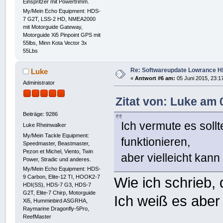
Einspritzer mit Powertrimm.
My/Mein Echo Equipment: HDS-
7 G2T, LSS-2 HD, NMEA2000
mit Motorguide Gateway,
Motorguide Xi5 Pinpoint GPS mit
55lbs, Minn Kota Vector 3x
55Lbs
Re: Softwareupdate Lowrance H
Luke
«
Antwort #6 am:
05 Juni 2015, 23:17
Administrator
Zitat von: Luke am 
Beiträge: 9286
Ich vermute es soll
Luke Rheinwalker
My/Mein Tackle Equipment:
funktionieren,
Speedmaster, Beastmaster,
Pezon et Michel, Viento, Twin
aber vielleicht kan
Power, Stradic und anderes.
My/Mein Echo Equipment: HDS-
9 Carbon, Elite-12 TI, HOOK2-7
Wie ich schrieb,
HDI(SS), HDS-7 G3, HDS-7
G2T, Elite-7 Chirp, Motorguide
Ich weiß es abe
Xi5, Humminbird ASGRHA,
Raymarine Dragonfly-5Pro,
ReefMaster