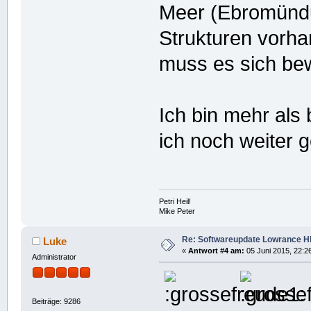
Meer (Ebromündu
Strukturen vorha
muss es sich be
Ich bin mehr als 
ich noch weiter g
Petri Heil!
Mike Peter
Re: Softwareupdate Lowrance H
Luke
«
Antwort #4 am:
05 Juni 2015, 22:2
Administrator
Beiträge: 9286