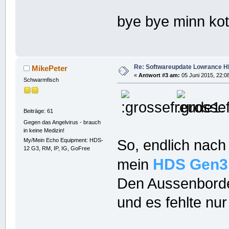
bye bye minn kot
Re: Softwareupdate Lowrance H
MikePeter
«
Antwort #3 am:
05 Juni 2015, 22:0
Schwarmfisch
Beiträge: 61
Gegen das Angelvirus - brauch
in keine Medizin!
So, endlich nach
My/Mein Echo Equipment: HDS-
12 G3, RM, IP, IG, GoFree
HDS
Gen3
mein
Den Aussenborder 
und es fehlte nur