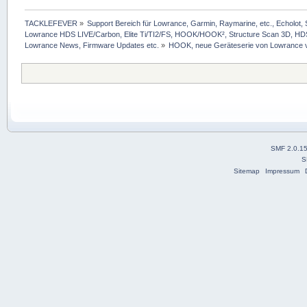
TACKLEFEVER
»
Support Bereich für Lowrance, Garmin, Raymarine, etc., Echolot, 
Lowrance HDS LIVE/Carbon, Elite Ti/TI2/FS, HOOK/HOOK², Structure Scan 3D, HDS G
Lowrance News, Firmware Updates etc.
»
HOOK, neue Geräteserie von Lowrance vor
SMF 2.0.1
S
Sitemap
Impressum