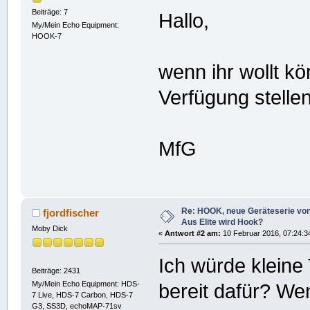
Beiträge: 7
Hallo,
My/Mein Echo Equipment:
HOOK-7
wenn ihr wollt k
Verfügung stellen.
MfG
Re: HOOK, neue Geräteserie von 
fjordfischer
Aus Elite wird Hook?
Moby Dick
«
Antwort #2 am:
10 Februar 2016, 07:24:3
Ich würde kleine 
Beiträge: 2431
My/Mein Echo Equipment: HDS-
bereit dafür? We
7 Live, HDS-7 Carbon, HDS-7
G3, SS3D, echoMAP-71sv