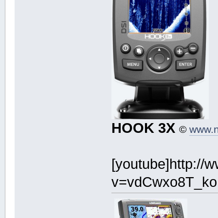
HOOK 3X
©
www.n
[youtube]http:/
v=vdCwxo8T_ko[