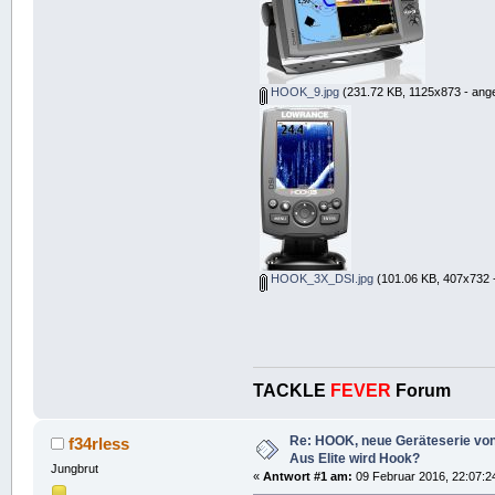
HOOK_9.jpg
(231.72 KB, 1125x873 - ang
HOOK_3X_DSI.jpg
(101.06 KB, 407x732 
TACKLE
FEVER
Forum
Re: HOOK, neue Geräteserie von 
f34rless
Aus Elite wird Hook?
Jungbrut
«
Antwort #1 am:
09 Februar 2016, 22:07:2