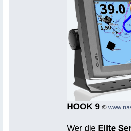
HOOK 9
©
www.na
Wer die
Elite Se