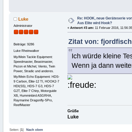
Re: HOOK, neue Geräteserie von 
Luke
Aus Elite wird Hook?
Administrator
«
Antwort #3 am:
11 Februar 2016, 11:56:3
Zitat von: fjordfis
Beiträge: 9286
Luke Rheinwalker
Ich würde kleine Tes
My/Mein Tackle Equipment:
Speedmaster, Beastmaster,
Wenn ja dann weite
Pezon et Michel, Viento, Twin
Power, Stradic und anderes.
My/Mein Echo Equipment: HDS-
9 Carbon, Elite-12 TI, HOOK2-7
HDI(SS), HDS-7 G3, HDS-7
G2T, Elite-7 Chirp, Motorguide
Xi5, Humminbird ASGRHA,
Raymarine Dragonfly-5Pro,
ReefMaster
Grüße
Luke
Seiten: [
1
]
Nach oben