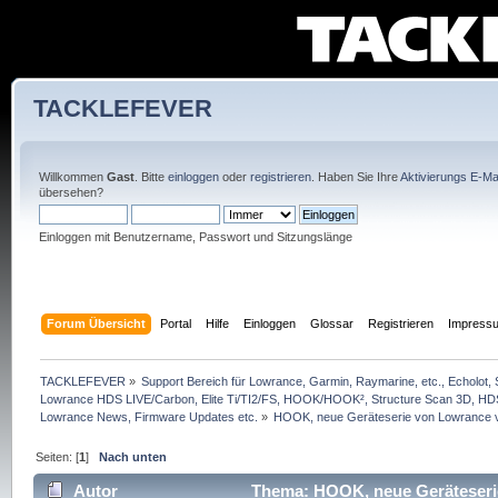
TACKLEFEVER
Willkommen
Gast
. Bitte
einloggen
oder
registrieren
. Haben Sie Ihre
Aktivierungs E-Mai
übersehen?
Einloggen mit Benutzername, Passwort und Sitzungslänge
Forum Übersicht
Portal
Hilfe
Einloggen
Glossar
Registrieren
Impress
TACKLEFEVER
»
Support Bereich für Lowrance, Garmin, Raymarine, etc., Echolot, 
Lowrance HDS LIVE/Carbon, Elite Ti/TI2/FS, HOOK/HOOK², Structure Scan 3D, HDS G
Lowrance News, Firmware Updates etc.
»
HOOK, neue Geräteserie von Lowrance vor
Seiten: [
1
]
Nach unten
Autor
Thema: HOOK, neue Geräteserie 