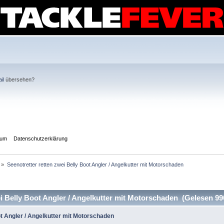
il
übersehen?
sum
Datenschutzerklärung
»
Seenotretter retten zwei Belly Boot Angler / Angelkutter mit Motorschaden
i Belly Boot Angler / Angelkutter mit Motorschaden (Gelesen 99
ot Angler / Angelkutter mit Motorschaden