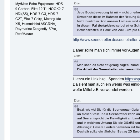
Zitat
My/Mein Echo Equipment: HDS-
9 Carbon, Elite-12 TI, HOOK2-7
Jede Bootsbewegung ist mit – nicht unerh
HDI(SS), HDS-7 G3, HDS-7
Entstehen diese im Rahmen der Rettung Sch
G2T, Elite-7 Chirp, Motorguide
Nicht zuletzt im Sinn unserer Förderer sind
Xi5, Humminbird ASGRHA,
In diesem Fall (beispielsweise bei einer Sc
Raymarine Dragonfly-5Pro,
Betriebskosten in Höhe von 200 Euro pro 
ReefMaster
http://www.seenotretter.de/seenotretter-
Daher sollte man sich immer vor Augen 
Zitat
Man kann es nicht oft genug sagen, zumal 
Die Arbeit der Seenotretter wird ausschl
Hierzu ein Link bzgl. Spenden
https://s
Da sieht man auch ein wenig was einige
wofür Mittel z.B. verwendet werden.
Zitat
Egal, wie viel Sie für die Seenotretter üb
an dieser Stelle! Kein Seenotretter kann a
auf See entspricht die Freiwilligkeit an La
und in welchem Umfang Sie die DGzRS unter
Allerdings: Unsere Förderer erwarten mit R
Deshalb sollte ein jährlicher Betrag 25 Euro