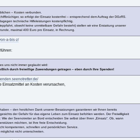
eblichen – Kosten verbunden.
iffbrüchiger, so erfolgt der Einsatz kostenfrei – entsprechend dem Auftrag der DGzRS.
 dagegen technische Hilfeleistungen kostenpflichtig.
hleppfahrt, obwohl keine unmittelbare Gefahr besteht) stellen wir eine Erstattung unserer
Stunde, maximal 400 Euro pro Einsatz, in Rechnung.
von-a-bis-z/
führen:
es uns nicht immer geglaubt wird:
ießlich durch freiwillige Zuwendungen getragen – eben durch Ihre Spenden!
penden.seenotretter.de/
 Einsatzmittel an Kosten verursachen,
rig haben – den herzlichen Dank unserer Besatzungen garantieren wir Ihnen bereits
ngesichts der Gefahr für das eigene Leben zum Einsatz befohlen werden. Der Freiwilligkeit
nd: Wie der Seenotretter an Bord entscheiden Sie selbst über Ihren „Einsatz“. Ob, wann
stützen möchten, ist Ihre freie Entscheidung.
echt kompetenten, schnellen und persönlichen Service.
 möglichst nicht unterschreiten.