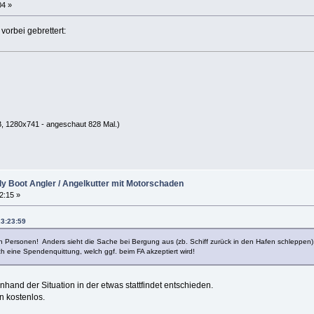
04 »
orbei gebrettert:
, 1280x741 - angeschaut 828 Mal.)
lly Boot Angler / Angelkutter mit Motorschaden
22:15 »
23:23:59
 von Personen! Anders sieht die Sache bei Bergung aus (zb. Schiff zurück in den Hafen schlepp
 eine Spendenquittung, welch ggf. beim FA akzeptiert wird!
anhand der Situation in der etwas stattfindet entschieden.
n kostenlos.