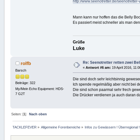
http://www.seenotretter.de/seenotretter-
Mann kann nur hoffen das die Belly Bo
Es passiert meist schneller als man den
Grüße
Luke
Re: Seenotretter retten zwei Be
rolfb
«
Antwort #6 am:
19 April 2016, 11:0
Barsch
Die sind doch sehr leichtsinnig gewes
Beiträge: 322
Ich spende regelmäßig aber nicht bei 
My/Mein Echo Equipment: HDS-
Die sind schon paarmal sehr frech gew
7 G2T
Die Drücker verdienen ja auch daran dah
Seiten: [
1
]
Nach oben
TACKLEFEVER
»
Allgemeine Forenbereiche
»
Infos zu Gewässern ! Überregional !