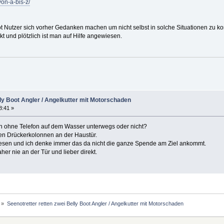
von-a-bis-z/
ot Nutzer sich vorher Gedanken machen um nicht selbst in solche Situationen zu 
kt und plötzlich ist man auf Hilfe angewiesen.
lly Boot Angler / Angelkutter mit Motorschaden
8:41 »
en ohne Telefon auf dem Wasser unterwegs oder nicht?
den Drückerkolonnen an der Haustür.
esen und ich denke immer das da nicht die ganze Spende am Ziel ankommt.
er nie an der Tür und lieber direkt.
»
Seenotretter retten zwei Belly Boot Angler / Angelkutter mit Motorschaden