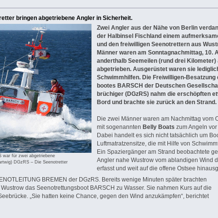
tter bringen abgetriebene Angler in Sicherheit.
Zwei Angler aus der Nähe von Berlin verdan
der Halbinsel Fischland einem aufmerksam
und den freiwilligen Seenotrettern aus Wust
Männer waren am Sonntagnachmittag, 10. Ap
anderthalb Seemeilen (rund drei Kilometer) 
abgetrieben. Ausgerüstet waren sie lediglic
Schwimmhilfen. Die Freiwilligen-Besatzung
bootes BARSCH der Deutschen Gesellschaft
brüchiger (DGzRS) nahm die erschöpften et
Bord und brachte sie zurück an den Strand.
Die zwei Männer waren am Nachmittag vom 
mit sogenannten
Belly Boats
zum Angeln vor 
Dabei handelt es sich nicht tatsächlich um B
Luftmatratzensitze, die mit Hilfe von Schwim
Ein Spaziergänger am Strand beobachtete ge
war für zwei abgetriebene
Angler nahe Wustrow vom ablandigen Wind de
rtwig) DGzRS – Die Seenotretter
erfasst und weit auf die offene Ostsee hinaus
SEENOTLEITUNG BREMEN der DGzRS. Bereits wenige Minuten später brachten
tion Wustrow das Seenotrettungsboot BARSCH zu Wasser. Sie nahmen Kurs auf die
Seebrücke. „Sie hatten keine Chance, gegen den Wind anzukämpfen“, berichtet