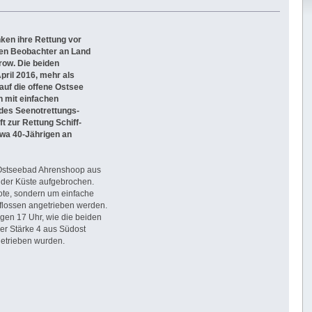
ken ihre Rettung vor
en Beobachter an Land
row. Die beiden
ril 2016, mehr als
auf die offene Ostsee
h mit einfachen
 des Seenotrettungs-
 zur Rettung Schiff-
wa 40-Jährigen an
Ostseebad Ahrenshoop aus
der Küste aufgebrochen.
oote, sondern um einfache
mflossen angetrieben werden.
gen 17 Uhr, wie die beiden
r Stärke 4 aus Südost
getrieben wurden.