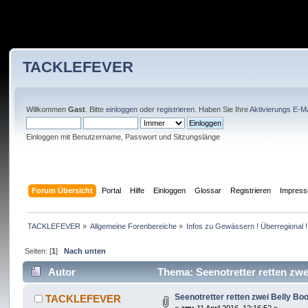
TACKLEFEVER
Willkommen
Gast
. Bitte
einloggen
oder
registrieren
. Haben Sie Ihre
Aktivierungs E-Ma
Einloggen mit Benutzername, Passwort und Sitzungslänge
Forum Übersicht
Portal
Hilfe
Einloggen
Glossar
Registrieren
Impres
TACKLEFEVER
»
Allgemeine Forenbereiche
»
Infos zu Gewässern ! Überregional !
Seiten: [
1
]
Nach unten
Autor
Thema: Seenotretter retten zwe
Seenotretter retten zwei Belly Bo
TACKLEFEVER