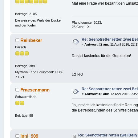
Mal eine Frage wer bezahlt den Einsatz
Beiträge: 2105
Die weise des Wals der Buckel
Pfand counter 2023:
und der Kiefer
25 Cent : XI
Re: Seenotretter retten zwei Be
Reinbeker
«
Antwort #2 am:
11 April 2016, 22:1
Barsch
Das ist kostenlos für die Geretteten!
Beiträge: 389
My/Mein Echo Equipment: HDS-
LG H-J
7 G2T
Re: Seenotretter retten zwei Be
Fraesenmann
«
Antwort #3 am:
12 April 2016, 23:
Schwarmfisch
Ja, tatsächlich kostenlos für die Rett
die Betreibsstunden des Schiffes bezah
Beiträge: 98
Re: Seenotretter retten zwei Bell
Inni_909