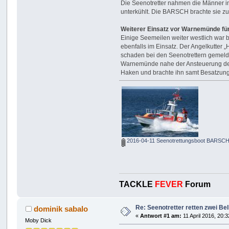
Die Seenotretter nahmen die Männer in
unterkühlt. Die BARSCH brachte sie z
Weiterer Einsatz vor Warnemünde für
Einige Seemeilen weiter westlich war
ebenfalls im Einsatz. Der Angelkutter 
schaden bei den Seenotrettern gemelde
Warnemünde nahe der Ansteuerung des
Haken und brachte ihn samt Besatzung
2016-04-11 Seenotrettungsboot BARSCH 
TACKLE
FEVER
Forum
Re: Seenotretter retten zwei Be
dominik sabalo
«
Antwort #1 am:
11 April 2016, 20:3
Moby Dick