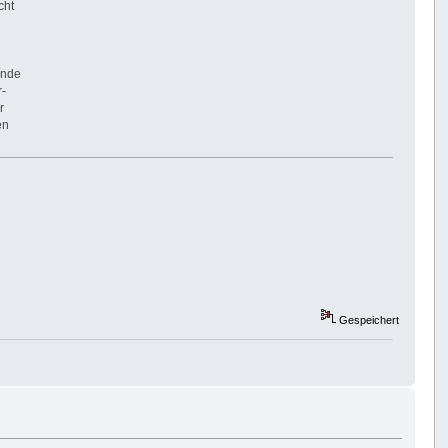
cht
ünde
r-
r
en
Gespeichert