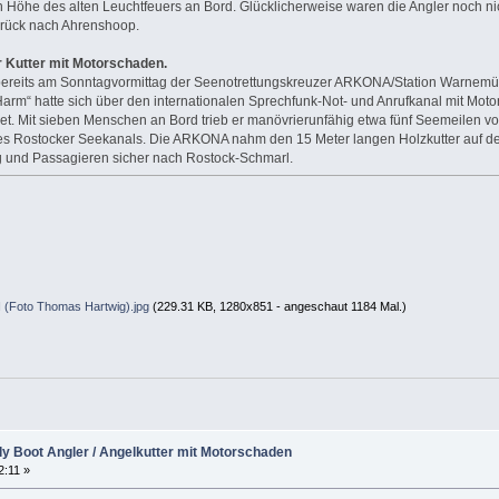
 Höhe des alten Leuchtfeuers an Bord. Glücklicherweise waren die Angler noch ni
urück nach Ahrenshoop.
 Kutter mit Motorschaden.
 bereits am Sonntagvormittag der Seenotrettungskreuzer ARKONA/Station Warnem
„Harm“ hatte sich über den internationalen Sprechfunk-Not- und Anrufkanal mit Moto
t. Mit sieben Menschen an Bord trieb er manövrierunfähig etwa fünf Seemeilen vo
 Rostocker Seekanals. Die ARKONA nahm den 15 Meter langen Holzkutter auf d
 und Passagieren sicher nach Rostock-Schmarl.
(Foto Thomas Hartwig).jpg
(229.31 KB, 1280x851 - angeschaut 1184 Mal.)
lly Boot Angler / Angelkutter mit Motorschaden
2:11 »