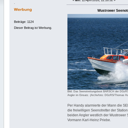
«
am:
11 April 2016, 12:16:52 »
.
Wustrower Seenotre
Beiträge: 1124
Dieser Beitrag ist Werbung.
Bild: Das Seenotrettungsboot BARSCH der DGzRS 
Angler im Einsatz. (Archivfoto: DGzRS/Thomas Ha
Per Handy alarmierte der Mann die 
die freiwilligen Seenotretter der Sta
beiden Angler westlich der Wustrower 
Vormann Karl-Heinz Priebe.