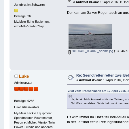
«
Antwort #4 am:
13 April 2016, 11:15:
Jungbrut im Schwarm
Der kam am Sa vor Rügen auch an uns v
Beiträge: 26
My/Mein Echo Equipment:
echoMAP-52dv Chirp
20160410_094045_schnitt.jpg
(135.46 KB
Re: Seenotretter retten zwei Be
Luke
«
Antwort #5 am:
13 April 2016, 15:
Administrator
Zitat von: Fraesenmann am 12 April 2016, 
Ja, tatsächlich kostenlos für die Rettung
Beiträge: 9286
Schiffes bezahlen. Dafür bekommt man auch
Luke Rheinwalker
My/Mein Tackle Equipment:
Es wird immer im Einzelfall individuell 
Speedmaster, Beastmaster,
In der Tat sind echte Rettungssituatione
Pezon et Michel, Viento, Twin
Power, Stradic und anderes.