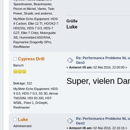
Speedmaster, Beastmaster,
Pezon et Michel, Viento, Twin
Power, Stradic und anderes.
My/Mein Echo Equipment: HDS-
Grüße
9 Carbon, Elite-12 TI, HOOK2-7
Luke
HDI(SS), HDS-7 G3, HDS-7
G2T, Elite-7 Chirp, Motorguide
Xi5, Humminbird ASGRHA,
Raymarine Dragonfly-5Pro,
ReefMaster
Re: Performance Probleme NL u
Cypress Drill
Gen3
Barsch
«
Antwort #5 am:
02 Mai 2016, 22:00:00 »
Super, vielen Da
Beiträge: 312
My/Mein Echo Equipment: HDS-
9 G3, HDS-7 G3, SS 3D, Airmar
TM150M, HDI 83 200, HST-
WSBL, Point-1, DrDepth,
Reefmaster
Re: Performance Probleme NL u
Luke
Gen3
Administrator
«
Antwort #6 am:
02 Mai 2016, 22:16:16 »