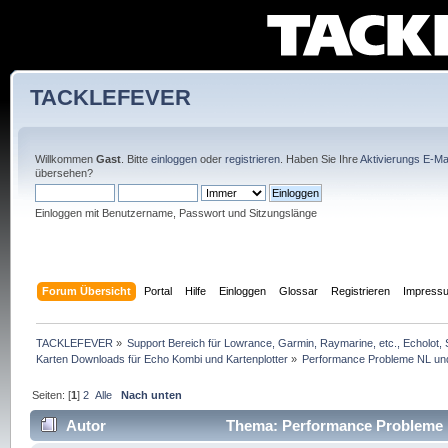
TACKLEFEVER
Willkommen
Gast
. Bitte
einloggen
oder
registrieren
. Haben Sie Ihre
Aktivierungs E-Mai
übersehen?
Einloggen mit Benutzername, Passwort und Sitzungslänge
Forum Übersicht
Portal
Hilfe
Einloggen
Glossar
Registrieren
Impress
TACKLEFEVER
»
Support Bereich für Lowrance, Garmin, Raymarine, etc., Echolot, 
Karten Downloads für Echo Kombi und Kartenplotter
»
Performance Probleme NL un
Seiten: [
1
]
2
Alle
Nach unten
Autor
Thema: Performance Probleme 