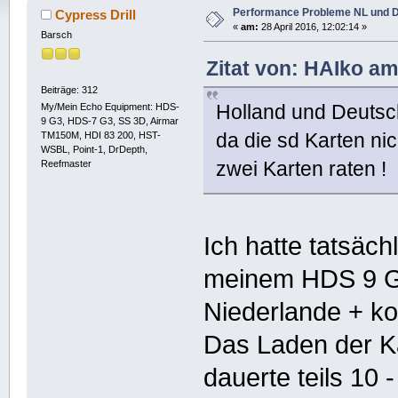
Performance Probleme NL und D
Cypress Drill
«
am:
28 April 2016, 12:02:14 »
Barsch
Zitat von: HAIko a
Beiträge: 312
Holland und Deutsch
My/Mein Echo Equipment: HDS-
9 G3, HDS-7 G3, SS 3D, Airmar
da die sd Karten nic
TM150M, HDI 83 200, HST-
WSBL, Point-1, DrDepth,
zwei Karten raten !
Reefmaster
Ich hatte tatsäc
meinem HDS 9 Ge
Niederlande + ko
Das Laden der 
dauerte teils 10 