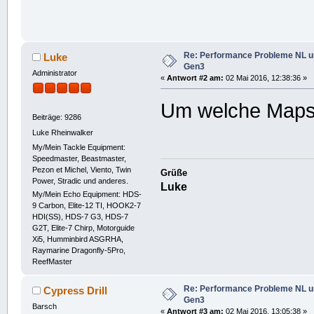
Re: Performance Probleme NL u
Luke
Gen3
Administrator
«
Antwort #2 am:
02 Mai 2016, 12:38:36 »
Um welche Maps 
Beiträge: 9286
Luke Rheinwalker
My/Mein Tackle Equipment:
Speedmaster, Beastmaster,
Pezon et Michel, Viento, Twin
Grüße
Power, Stradic und anderes.
Luke
My/Mein Echo Equipment: HDS-
9 Carbon, Elite-12 TI, HOOK2-7
HDI(SS), HDS-7 G3, HDS-7
G2T, Elite-7 Chirp, Motorguide
Xi5, Humminbird ASGRHA,
Raymarine Dragonfly-5Pro,
ReefMaster
Re: Performance Probleme NL u
Cypress Drill
Gen3
Barsch
«
Antwort #3 am:
02 Mai 2016, 13:05:38 »