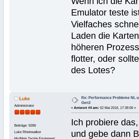
Wenn ich die Ka
Emulator teste i
Vielfaches schne
Laden die Karten
höheren Prozess
flotter, oder soll
des Lotes?
Re: Performance Probleme NL u
Luke
Gen3
Administrator
«
Antwort #4 am:
02 Mai 2016, 17:38:06 »
Ich probiere das
Beiträge: 9286
und gebe dann Be
Luke Rheinwalker
My/Mein Tackle Equipment: