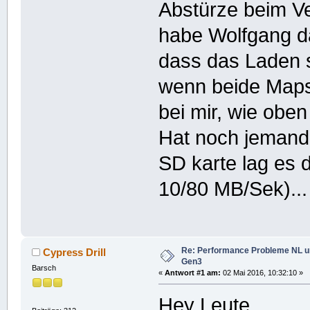
Abstürze beim V
habe Wolfgang da
dass das Laden 
wenn beide Maps 
bei mir, wie oben
Hat noch jemand
SD karte lag es de
10/80 MB/Sek)...
Re: Performance Probleme NL u
Cypress Drill
Gen3
Barsch
«
Antwort #1 am:
02 Mai 2016, 10:32:10 »
Hey Leute,