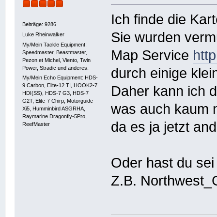
Ich finde die Kar
Beiträge: 9286
Sie wurden verm
Luke Rheinwalker
My/Mein Tackle Equipment:
Map Service
htt
Speedmaster, Beastmaster,
Pezon et Michel, Viento, Twin
Power, Stradic und anderes.
durch einige klei
My/Mein Echo Equipment: HDS-
9 Carbon, Elite-12 TI, HOOK2-7
Daher kann ich d
HDI(SS), HDS-7 G3, HDS-7
G2T, Elite-7 Chirp, Motorguide
was auch kaum n
Xi5, Humminbird ASGRHA,
Raymarine Dragonfly-5Pro,
da es ja jetzt an
ReefMaster
Oder hast du sei
Z.B. Northwest_