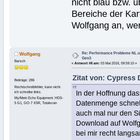
nicht blau bzw. ü
Bereiche der Ka
Wolfgang an, werd
Re: Performance Probleme NL u
Wolfgang
Gen3
Barsch
«
Antwort #8 am:
03 Mai 2016, 09:59:10 »
Zitat von: Cypress 
Beiträge: 286
Rechtschreibfehler, kann nicht
In der Hoffnung das
ich schreibe links.
My/Mein Echo Equipment: HDS-
Datenmenge schnelle
5 G1, GO-7 XSR, Totalscan
auch mal nur den S
Download auf Wolfgan
bei mir recht langs