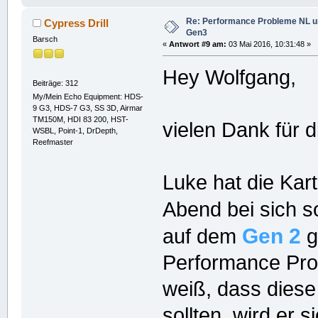
Re: Performance Probleme NL u
Cypress Drill
Gen3
Barsch
«
Antwort #9 am:
03 Mai 2016, 10:31:48 »
Hey Wolfgang,
Beiträge: 312
My/Mein Echo Equipment: HDS-
9 G3, HDS-7 G3, SS 3D, Airmar
TM150M, HDI 83 200, HST-
vielen Dank für di
WSBL, Point-1, DrDepth,
Reefmaster
Luke hat die Ka
Abend bei sich 
Gen 2
auf dem
g
Performance Pro
weiß, dass diese 
sollten, wird er s