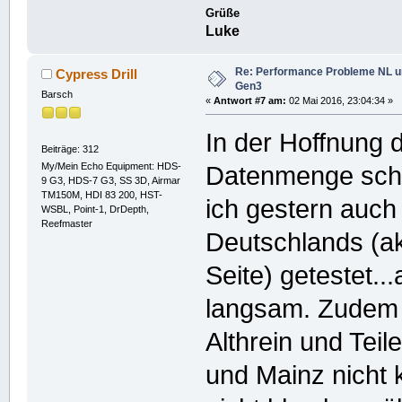
Grüße
Luke
Re: Performance Probleme NL u
Cypress Drill
Gen3
Barsch
«
Antwort #7 am:
02 Mai 2016, 23:04:34 »
In der Hoffnung 
Beiträge: 312
My/Mein Echo Equipment: HDS-
Datenmenge schne
9 G3, HDS-7 G3, SS 3D, Airmar
TM150M, HDI 83 200, HST-
ich gestern auc
WSBL, Point-1, DrDepth,
Reefmaster
Deutschlands (a
Seite) getestet...
langsam. Zudem w
Althrein und Te
und Mainz nicht 