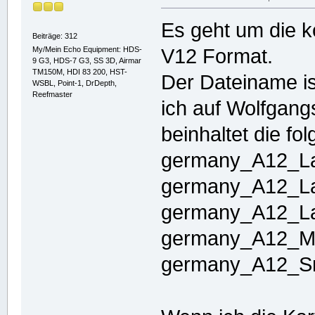
Es geht um die k
Beiträge: 312
My/Mein Echo Equipment: HDS-
V12 Format.
9 G3, HDS-7 G3, SS 3D, Airmar
TM150M, HDI 83 200, HST-
Der Dateiname i
WSBL, Point-1, DrDepth,
Reefmaster
ich auf Wolfgang
beinhaltet die fo
germany_A12_La
germany_A12_La
germany_A12_La
germany_A12_M
germany_A12_Sm