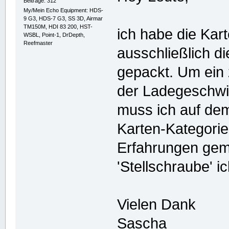
Beiträge: 312
My/Mein Echo Equipment: HDS-
9 G3, HDS-7 G3, SS 3D, Airmar
TM150M, HDI 83 200, HST-
ich habe die Kart
WSBL, Point-1, DrDepth,
Reefmaster
ausschließlich d
gepackt. Um ein 
der Ladegeschwi
muss ich auf dem 
Karten-Kategorie
Erfahrungen gem
'Stellschraube' 
Vielen Dank
Sascha