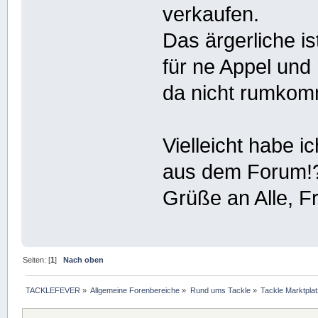
verkaufen.
Das ärgerliche i
für ne Appel und 
da nicht rumkom
Vielleicht habe i
aus dem Forum!
Grüße an Alle, F
Seiten: [
1
]
Nach oben
TACKLEFEVER
»
Allgemeine Forenbereiche
»
Rund ums Tackle
»
Tackle Marktplat