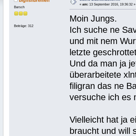
bigfishbremen
«
am:
13 September 2016, 19:36:32 »
Barsch
Moin Jungs.
Beiträge: 312
Ich suche ne Sa
und mit nem Wurf
letzte geschrottet
Und da man ja je
überarbeitete xl
filigran das ne B
versuche ich es
Vielleicht hat ja
braucht und will