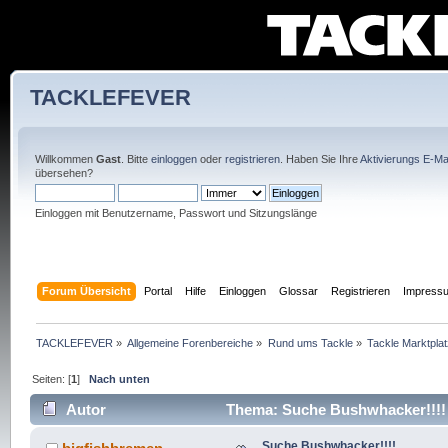
TACKLEFEVER
Willkommen
Gast
. Bitte
einloggen
oder
registrieren
. Haben Sie Ihre
Aktivierungs E-Mai
übersehen?
Einloggen mit Benutzername, Passwort und Sitzungslänge
Forum Übersicht
Portal
Hilfe
Einloggen
Glossar
Registrieren
Impress
TACKLEFEVER
»
Allgemeine Forenbereiche
»
Rund ums Tackle
»
Tackle Marktplat
Seiten: [
1
]
Nach unten
Autor
Thema: Suche Bushwhacker!!!! 
Suche Bushwhacker!!!!