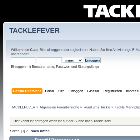
TACKLEFEVER
Willkommen
Gast
. Bitte
einloggen
oder
registrieren
. Haben Sie Ihre
Aktivierungs E-Mai
übersehen?
Einloggen mit Benutzername, Passwort und Sitzungslänge
Forum Übersicht
Portal
Hilfe
Einloggen
Glossar
Registrieren
Impress
TACKLEFEVER
»
Allgemeine Forenbereiche
»
Rund ums Tackle
»
Tackle Marktplat
Hier könnt ihr anfragen wenn ihr auf der Suche nach Tackle seid.
Seiten: [
1
]
2
Nach unten