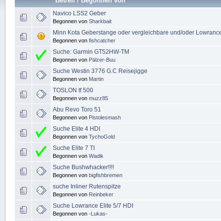
Betreff
/
Begonnen von
Navico LSS2 Geber
Begonnen von
Sharkbait
Minn Kota Geberstange oder vergleichbare und/oder Lowrance
Begonnen von
fishcatcher
Suche: Garmin GT52HW-TM
Begonnen von
Pälzer-Buu
Suche Westin 3776 G.C Reisejigge
Begonnen von
Martin
TOSLON tf 500
Begonnen von
muzz85
Abu Revo Toro 51
Begonnen von
Pistolesmash
Suche Elite 4 HDI
Begonnen von
TychoGold
Suche Elite 7 TI
Begonnen von
Wadik
Suche Bushwhacker!!!!
Begonnen von
bigfishbremen
suche Inliner Rutenspitze
Begonnen von
Reinbeker
Suche Lowrance Elite 5/7 HDI
Begonnen von
-Lukas-