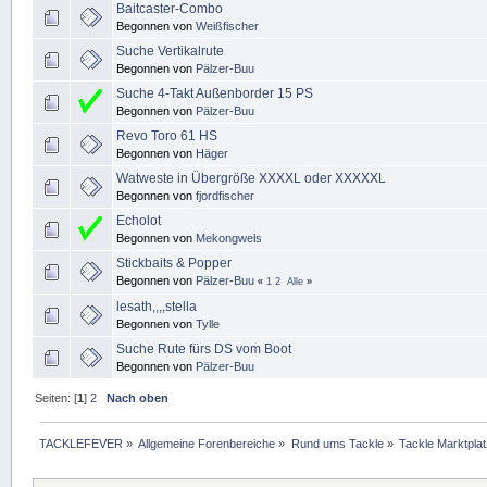
Baitcaster-Combo
Begonnen von
Weißfischer
Suche Vertikalrute
Begonnen von
Pälzer-Buu
Suche 4-Takt Außenborder 15 PS
Begonnen von
Pälzer-Buu
Revo Toro 61 HS
Begonnen von
Häger
Watweste in Übergröße XXXXL oder XXXXXL
Begonnen von
fjordfischer
Echolot
Begonnen von
Mekongwels
Stickbaits & Popper
Begonnen von
Pälzer-Buu
«
1
2
Alle
»
lesath,,,,stella
Begonnen von
Tylle
Suche Rute fürs DS vom Boot
Begonnen von
Pälzer-Buu
Seiten: [
1
]
2
Nach oben
TACKLEFEVER
»
Allgemeine Forenbereiche
»
Rund ums Tackle
»
Tackle Marktplat