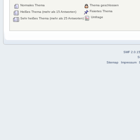
Normales Thema
Thema geschlossen
Fixiertes Thema
Heißes Thema (mehr als 15 Antworten)
Umfrage
Sehr heißes Thema (mehr als 25 Antworten)
SMF 2.0.1
S
Sitemap
Impressum