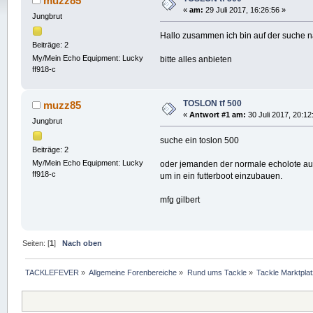
muzz85
«
am:
29 Juli 2017, 16:26:56 »
Jungbrut
Hallo zusammen ich bin auf der suche na
Beiträge: 2
My/Mein Echo Equipment: Lucky
bitte alles anbieten
ff918-c
TOSLON tf 500
muzz85
«
Antwort #1 am:
30 Juli 2017, 20:12
Jungbrut
suche ein toslon 500
Beiträge: 2
My/Mein Echo Equipment: Lucky
oder jemanden der normale echolote auf
ff918-c
um in ein futterboot einzubauen.
mfg gilbert
Seiten: [
1
]
Nach oben
TACKLEFEVER
»
Allgemeine Forenbereiche
»
Rund ums Tackle
»
Tackle Marktplat