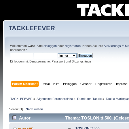
TACKLEFEVER
Willkommen
Gast
. Bitte
einloggen
oder
registrieren
. Haben Sie Ihre
Aktivierungs E-Mai
übersehen?
Einloggen mit Benutzername, Passwort und Sitzungslänge
Forum Übersicht
Portal
Hilfe
Einloggen
Glossar
Registrieren
Impress
TACKLEFEVER
»
Allgemeine Forenbereiche
»
Rund ums Tackle
»
Tackle Marktplat
Seiten: [
1
]
Nach unten
Autor
Thema: TOSLON tf 500 (Gelese
TOSLON tf 500