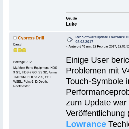
Grüße
Luke
Re: Softwareupdate Lowrance 
Cypress Drill
08.02.2017
Barsch
«
Antwort #6 am:
12 Februar 2017, 12:01:5
Einige User beri
Beiträge: 312
My/Mein Echo Equipment: HDS-
Problemen mit V
9 G3, HDS-7 G3, SS 3D, Airmar
TM150M, HDI 83 200, HST-
Touch-Symbole i
WSBL, Point-1, DrDepth,
Reefmaster
Performanceprob
zum Update war a
Veröffentlichung
Lowrance
Techi