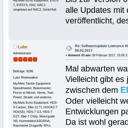
My/Mein Echo Equipment: EVO3
7, EVO3 9, IS42, NAC1
alle Updates mi
umgebaut auf NAC2, SonicHub
veröffentlicht, 
Re: Softwareupdate Lowrance 
Luke
08.02.2017
Administrator
«
Antwort #3 am:
09 Februar 2017, 15:05:1
Mal abwarten wa
Beiträge: 9286
Vielleicht gibt e
Luke Rheinwalker
My/Mein Tackle Equipment:
El
zwischen dem
Speedmaster, Beastmaster,
Pezon et Michel, Viento, Twin
Power, Stradic und anderes.
Oder vielleicht w
My/Mein Echo Equipment: HDS-
9 Carbon, Elite-12 TI, HOOK2-7
Entwicklungen par
HDI(SS), HDS-7 G3, HDS-7
G2T, Elite-7 Chirp, Motorguide
Da ist wohl gera
Xi5, Humminbird ASGRHA,
Raymarine Dragonfly-5Pro,