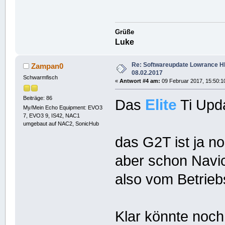
Grüße
Luke
Re: Softwareupdate Lowrance 
Zampan0
08.02.2017
Schwarmfisch
«
Antwort #4 am:
09 Februar 2017, 15:50:1
Beiträge: 86
Elite
Das
Ti Upda
My/Mein Echo Equipment: EVO3
7, EVO3 9, IS42, NAC1
umgebaut auf NAC2, SonicHub
das G2T ist ja n
aber schon Navi
also vom Betrieb
Klar könnte noc