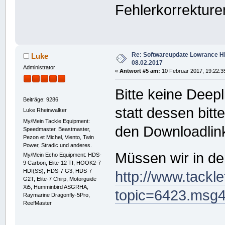
Fehlerkorrektur
Re: Softwareupdate Lowrance 
Luke
08.02.2017
Administrator
«
Antwort #5 am:
10 Februar 2017, 19:22:3
Bitte keine Deep
Beiträge: 9286
statt dessen bitt
Luke Rheinwalker
My/Mein Tackle Equipment:
den Downloadlink
Speedmaster, Beastmaster,
Pezon et Michel, Viento, Twin
Power, Stradic und anderes.
Müssen wir in d
My/Mein Echo Equipment: HDS-
9 Carbon, Elite-12 TI, HOOK2-7
HDI(SS), HDS-7 G3, HDS-7
http://www.tackl
G2T, Elite-7 Chirp, Motorguide
Xi5, Humminbird ASGRHA,
topic=6423.msg
Raymarine Dragonfly-5Pro,
ReefMaster