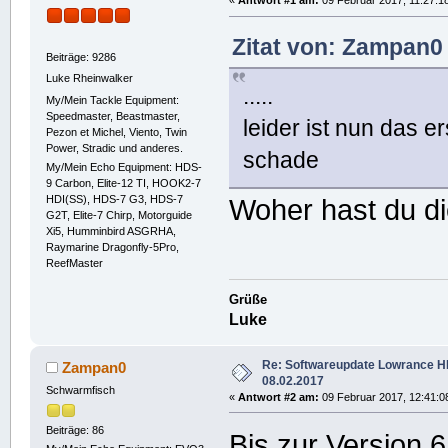
«
Antwort #1 am:
09 Februar 2017, 11:27:1
Zitat von: Zampan0
Beiträge: 9286
Luke Rheinwalker
.....
My/Mein Tackle Equipment:
Speedmaster, Beastmaster,
leider ist nun das 
Pezon et Michel, Viento, Twin
Power, Stradic und anderes.
schade
My/Mein Echo Equipment: HDS-
9 Carbon, Elite-12 TI, HOOK2-7
HDI(SS), HDS-7 G3, HDS-7
Woher hast du di
G2T, Elite-7 Chirp, Motorguide
Xi5, Humminbird ASGRHA,
Raymarine Dragonfly-5Pro,
ReefMaster
Grüße
Luke
Re: Softwareupdate Lowrance 
Zampan0
08.02.2017
Schwarmfisch
«
Antwort #2 am:
09 Februar 2017, 12:41:0
Beiträge: 86
Bis zur Version 