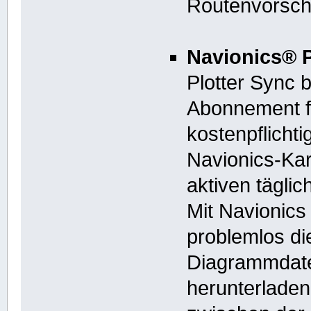
Routenvorsch
Navionics® P
Plotter Sync b
Abonnement f
kostenpflichti
Navionics-Kar
aktiven tägli
Mit Navionics
problemlos di
Diagrammdat
herunterlade