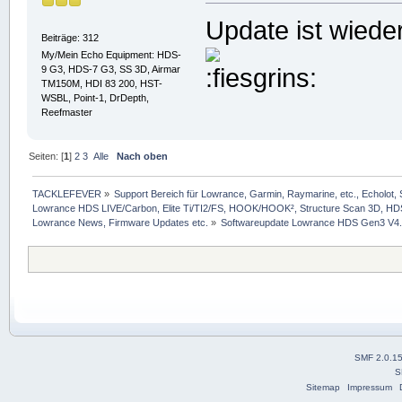
Update ist wiede
Beiträge: 312
My/Mein Echo Equipment: HDS-
9 G3, HDS-7 G3, SS 3D, Airmar
TM150M, HDI 83 200, HST-
WSBL, Point-1, DrDepth,
Reefmaster
Seiten: [
1
]
2
3
Alle
Nach oben
TACKLEFEVER
»
Support Bereich für Lowrance, Garmin, Raymarine, etc., Echolot, 
Lowrance HDS LIVE/Carbon, Elite Ti/TI2/FS, HOOK/HOOK², Structure Scan 3D, HDS G
Lowrance News, Firmware Updates etc.
»
Softwareupdate Lowrance HDS Gen3 V4.5
SMF 2.0.1
S
Sitemap
Impressum