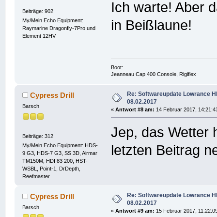
Ich warte! Aber d
Beiträge: 902
My/Mein Echo Equipment:
in Beißlaune!
Raymarine Dragonfly-7Pro und
Element 12HV
Boot:
Jeanneau Cap 400 Console, Rigiflex
Re: Softwareupdate Lowrance 
Cypress Drill
08.02.2017
Barsch
«
Antwort #8 am:
14 Februar 2017, 14:21:4
Jep, das Wetter 
Beiträge: 312
My/Mein Echo Equipment: HDS-
letzten Beitrag 
9 G3, HDS-7 G3, SS 3D, Airmar
TM150M, HDI 83 200, HST-
WSBL, Point-1, DrDepth,
Reefmaster
Re: Softwareupdate Lowrance 
Cypress Drill
08.02.2017
Barsch
«
Antwort #9 am:
15 Februar 2017, 11:22:0