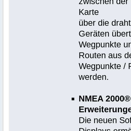
zwischen der 
Karte
über die dra
Geräten übert
Wegpunkte u
Routen aus d
Wegpunkte / R
werden.
NMEA 2000® 
Erweiterung
Die neuen So
Displays ermög