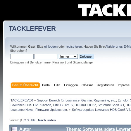
TACKLEFEVER
Willkommen
Gast
. Bitte
einloggen
oder
registrieren
. Haben Sie Ihre
Aktivierungs E-Mai
übersehen?
Einloggen mit Benutzername, Passwort und Sitzungslänge
Forum Übersicht
Portal
Hilfe
Einloggen
Glossar
Registrieren
Impress
TACKLEFEVER
»
Support Bereich für Lowrance, Garmin, Raymarine, etc., Echolot, 
Lowrance HDS LIVE/Carbon, Elite Ti/TI2/FS, HOOK/HOOK², Structure Scan 3D, HDS G
Lowrance News, Firmware Updates etc.
»
Softwareupdate Lowrance HDS Gen3 V4.5
Seiten: [
1
]
2
3
Alle
Nach unten
Autor
Thema: Softwareupdate Lowranc