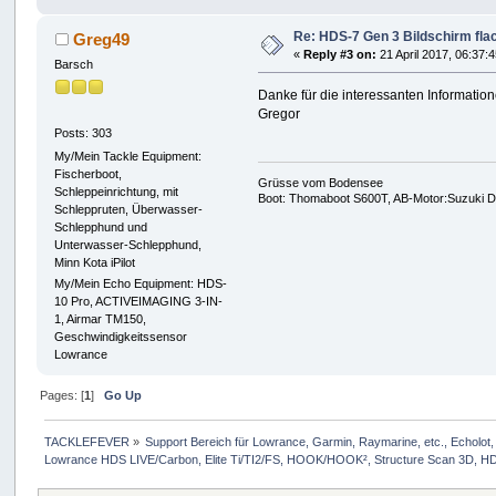
Re: HDS-7 Gen 3 Bildschirm flac
Greg49
«
Reply #3 on:
21 April 2017, 06:37:4
Barsch
Danke für die interessanten Informatio
Gregor
Posts: 303
My/Mein Tackle Equipment:
Fischerboot,
Grüsse vom Bodensee
Schleppeinrichtung, mit
Boot: Thomaboot S600T, AB-Motor:Suzuki DF
Schleppruten, Überwasser-
Schlepphund und
Unterwasser-Schlepphund,
Minn Kota iPilot
My/Mein Echo Equipment: HDS-
10 Pro, ACTIVEIMAGING 3-IN-
1, Airmar TM150,
Geschwindigkeitssensor
Lowrance
Pages: [
1
]
Go Up
TACKLEFEVER
»
Support Bereich für Lowrance, Garmin, Raymarine, etc., Echolot, 
Lowrance HDS LIVE/Carbon, Elite Ti/TI2/FS, HOOK/HOOK², Structure Scan 3D, HDS 