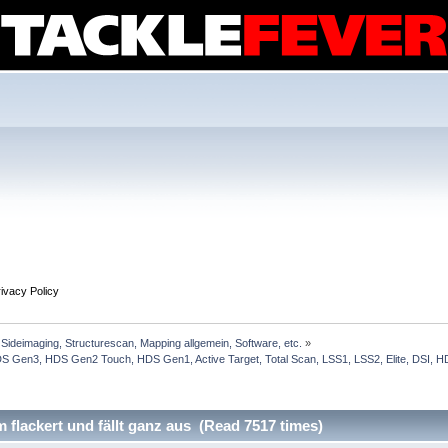
ivacy Policy
Sideimaging, Structurescan, Mapping allgemein, Software, etc.
»
Gen3, HDS Gen2 Touch, HDS Gen1, Active Target, Total Scan, LSS1, LSS2, Elite, DSI, HDI
 flackert und fällt ganz aus (Read 7517 times)