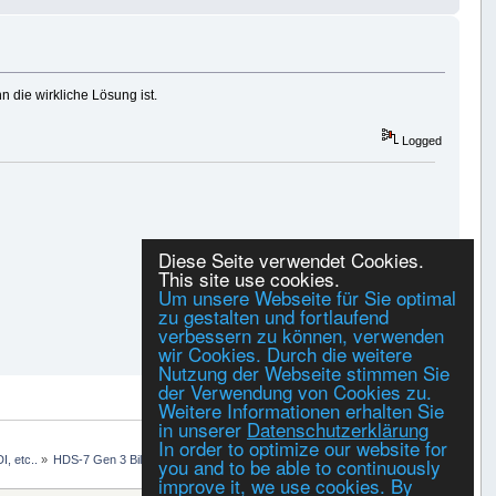
 die wirkliche Lösung ist.
Logged
Diese Seite verwendet Cookies.
This site use cookies.
Um unsere Webseite für Sie optimal
zu gestalten und fortlaufend
verbessern zu können, verwenden
wir Cookies. Durch die weitere
Nutzung der Webseite stimmen Sie
der Verwendung von Cookies zu.
PRINT
Weitere Informationen erhalten Sie
in unserer
Datenschutzerklärung
In order to optimize our website for
you and to be able to continuously
, etc..
»
HDS-7 Gen 3 Bildschirm flackert und fällt ganz aus
improve it, we use cookies. By