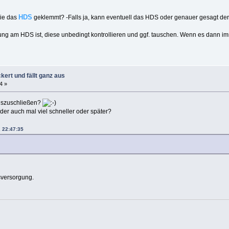
HDS
wie das
geklemmt? -Falls ja, kann eventuell das HDS oder genauer gesagt d
ng am HDS ist, diese unbedingt kontrollieren und ggf. tauschen. Wenn es dann im
kert und fällt ganz aus
4 »
auszuschließen?
der auch mal viel schneller oder später?
 22:47:35
sversorgung.