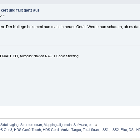
kert und fällt ganz aus
5 »
nen. Der Kollege bekommt nun mal ein neues Gerät. Werde nun schauen, ob es dann
60ATL EFI, Autopilot Navico NAC-1 Cable Steering
Sideimaging, Structurescan, Mapping allgemein, Software, etc.
»
Gen3, HDS Gen2 Touch, HDS Gen1, Active Target, Total Scan, LSS1, LSS2, Elite, DSI, HDI