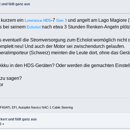
 und fällt ganz aus
t kurzem ein
-7
und angelt am Lago Magiore (
Lowrance
HDS
Gen 3
ss bei seinem
nach etwa 3 Stunden Renken-Angeln plötzl
Echolot
eventuell die Stromversorgung zum Echolot womöglich nicht orde
 komplett neu! Und auch der Motor sei zwischendurch gelaufen.
ralimporteur (Schweiz) meinten die Leute dort, ohne das Gerät
/Akku in den HDS-Geräten? Oder werden die gemachten Einstell
azu sagen?
or
60ATL EFI, Autopilot Navico NAC-1 Cable Steering
kert und fällt ganz aus
5 »