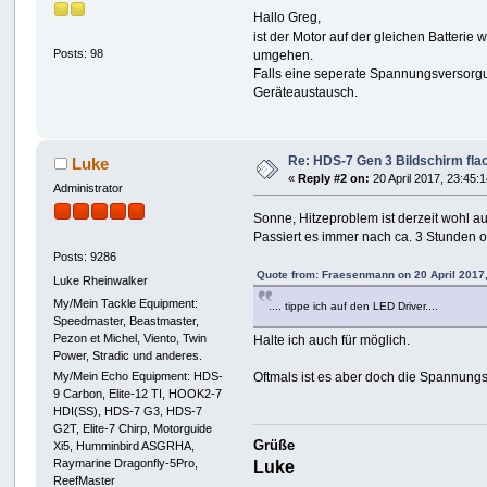
Hallo Greg,
ist der Motor auf der gleichen Batterie 
Posts: 98
umgehen.
Falls eine seperate Spannungsversorgu
Geräteaustausch.
Re: HDS-7 Gen 3 Bildschirm flac
Luke
«
Reply #2 on:
20 April 2017, 23:45:1
Administrator
Sonne, Hitzeproblem ist derzeit wohl 
Passiert es immer nach ca. 3 Stunden o
Posts: 9286
Quote from: Fraesenmann on 20 April 2017,
Luke Rheinwalker
My/Mein Tackle Equipment:
.... tippe ich auf den LED Driver....
Speedmaster, Beastmaster,
Pezon et Michel, Viento, Twin
Halte ich auch für möglich.
Power, Stradic und anderes.
Oftmals ist es aber doch die Spannung
My/Mein Echo Equipment: HDS-
9 Carbon, Elite-12 TI, HOOK2-7
HDI(SS), HDS-7 G3, HDS-7
G2T, Elite-7 Chirp, Motorguide
Grüße
Xi5, Humminbird ASGRHA,
Raymarine Dragonfly-5Pro,
Luke
ReefMaster