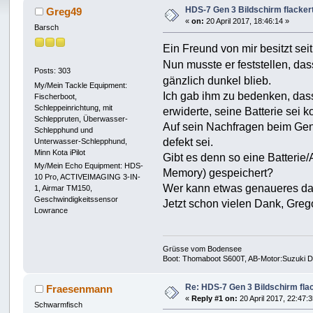
HDS-7 Gen 3 Bildschirm flackert
Greg49
«
on:
20 April 2017, 18:46:14 »
Barsch
Ein Freund von mir besitzt sei
Nun musste er feststellen, da
Posts: 303
gänzlich dunkel blieb.
My/Mein Tackle Equipment:
Ich gab ihm zu bedenken, dass 
Fischerboot,
Schleppeinrichtung, mit
erwiderte, seine Batterie sei
Schleppruten, Überwasser-
Auf sein Nachfragen beim Gene
Schlepphund und
defekt sei.
Unterwasser-Schlepphund,
Minn Kota iPilot
Gibt es denn so eine Batterie
My/Mein Echo Equipment: HDS-
Memory) gespeichert?
10 Pro, ACTIVEIMAGING 3-IN-
Wer kann etwas genaueres d
1, Airmar TM150,
Geschwindigkeitssensor
Jetzt schon vielen Dank, Greg
Lowrance
Grüsse vom Bodensee
Boot: Thomaboot S600T, AB-Motor:Suzuki DF
Re: HDS-7 Gen 3 Bildschirm flac
Fraesenmann
«
Reply #1 on:
20 April 2017, 22:47:3
Schwarmfisch