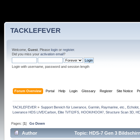
TACKLEFEVER
Welcome,
Guest
. Please
login
or
register
.
Did you miss your
activation email
?
Login with username, password and session length
Forum Overview
Portal
Help
Login
Glossary
Register
Site Notice
Pr
TACKLEFEVER
»
Support Bereich für Lowrance, Garmin, Raymarine, etc., Echolot, 
Lowrance HDS LIVE/Carbon, Elite Ti/TI2/FS, HOOK/HOOK², Structure Scan 3D, HDS 
Pages: [
1
]
Go Down
Author
Topic: HDS-7 Gen 3 Bildschirm