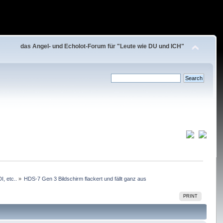
das Angel- und Echolot-Forum für "Leute wie DU und ICH"
, etc..
»
HDS-7 Gen 3 Bildschirm flackert und fällt ganz aus
PRINT