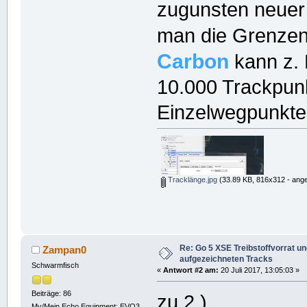
zugunsten neuer 
man die Grenzen
Carbon
kann z. 
10.000 Trackpun
Einzelwegpunkte
Tracklänge.jpg
(33.89 KB, 816x312 - ange
Re: Go 5 XSE Treibstoffvorrat u
Zampan0
aufgezeichneten Tracks
Schwarmfisch
«
Antwort #2 am:
20 Juli 2017, 13:05:03 »
Beiträge: 86
zu 2.)
My/Mein Echo Equipment: EVO3