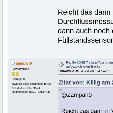
Reicht das dann 
Durchflussmessu
dann auch noch
Füllstandssenso
Re: Go 5 XSE Treibstoffvorrat u
Zampan0
aufgezeichneten Tracks
Schwarmfisch
«
Antwort #4 am:
24 Juli 2017, 15:40:07 »
Beiträge: 86
Zitat von: Killig am
My/Mein Echo Equipment: EVO3
7, EVO3 9, IS42, NAC1
umgebaut auf NAC2, SonicHub
@Zampan0
Reicht das dann in