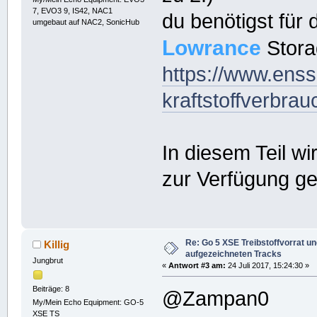
7, EVO3 9, IS42, NAC1
du benötigst für 
umgebaut auf NAC2, SonicHub
Lowrance
Stora
https://www.enss
kraftstoffverbra
In diesem Teil w
zur Verfügung ges
Re: Go 5 XSE Treibstoffvorrat u
Killig
aufgezeichneten Tracks
Jungbrut
«
Antwort #3 am:
24 Juli 2017, 15:24:30 »
Beiträge: 8
@Zampan0
My/Mein Echo Equipment: GO-5
XSE TS