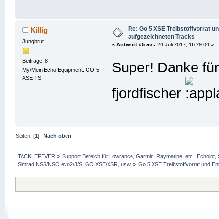
Re: Go 5 XSE Treibstoffvorrat u
Killig
aufgezeichneten Tracks
Jungbrut
«
Antwort #5 am:
24 Juli 2017, 16:29:04 »
Beiträge: 8
Super! Danke für 
My/Mein Echo Equipment: GO-5
XSE TS
fjordfischer
Seiten: [
1
]
Nach oben
TACKLEFEVER
»
Support Bereich für Lowrance, Garmin, Raymarine, etc., Echolot, 
Simrad NSS/NSO evo2/3/S, GO XSE/XSR, usw.
»
Go 5 XSE Treibstoffvorrat und E