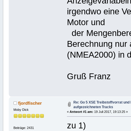
Anzeigevariabeln
irgendwo eine V
Motor und
der Mengenberec
Berechnung nur a
(NMEA2000) in de
Gruß Franz
Re: Go 5 XSE Treibstoffvorrat und
fjordfischer
aufgezeichneten Tracks
Moby Dick
«
Antwort #1 am:
19 Juli 2017, 19:13:25 »
zu 1)
Beiträge: 2431