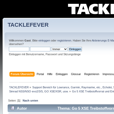
TACKLEFEVER
Willkommen
Gast
. Bitte
einloggen
oder
registrieren
. Haben Sie Ihre
Aktivierungs E-Mai
übersehen?
Einloggen mit Benutzername, Passwort und Sitzungslänge
Forum Übersicht
Portal
Hilfe
Einloggen
Glossar
Registrieren
Impress
TACKLEFEVER
»
Support Bereich für Lowrance, Garmin, Raymarine, etc., Echolot, 
Simrad NSS/NSO evo2/3/S, GO XSE/XSR, usw.
»
Go 5 XSE Treibstoffvorrat und E
Seiten: [
1
]
Nach unten
Autor
Thema: Go 5 XSE Treibstoffvorr