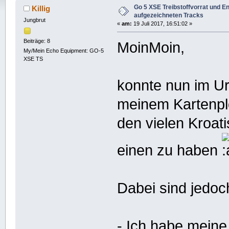
mal)
Go 5 XSE Treibstoffvorrat und E
Killig
aufgezeichneten Tracks
Jungbrut
«
am:
19 Juli 2017, 16:51:02 »
Beiträge: 8
MoinMoin,
My/Mein Echo Equipment: GO-5
XSE TS
konnte nun im Ur
meinem Kartenpl
den vielen Kroat
einen zu haben
Dabei sind jedoc
- Ich habe meine