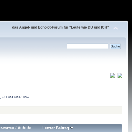
das Angel- und Echolot-Forum für "Leute wie DU und ICH"
, GO XSE/XSR, usw.
tworten
/
Aufrufe
Letzter Beitrag