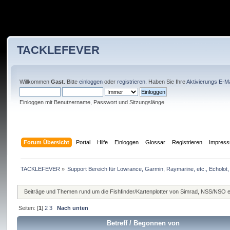
TACKLEFEVER
Willkommen
Gast
. Bitte
einloggen
oder
registrieren
. Haben Sie Ihre
Aktivierungs E-Ma
Einloggen mit Benutzername, Passwort und Sitzungslänge
Forum Übersicht
Portal
Hilfe
Einloggen
Glossar
Registrieren
Impres
TACKLEFEVER
»
Support Bereich für Lowrance, Garmin, Raymarine, etc., Echolot, 
Beiträge und Themen rund um die Fishfinder/Kartenplotter von Simrad, NSS/NSO 
Seiten: [
1
]
2
3
Nach unten
Betreff
/
Begonnen von