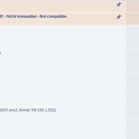
 - Nicht kompatibel - Not compatible.
n
(NSS7 evo2, Airmar TM 150, LSS2)