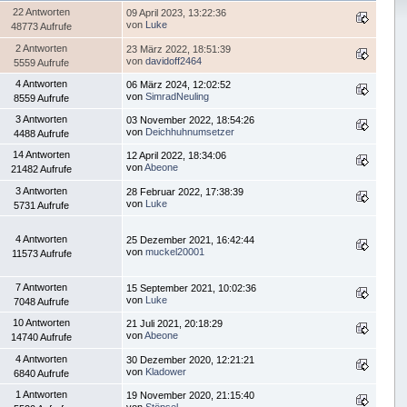
22 Antworten
09 April 2023, 13:22:36
von
Luke
48773 Aufrufe
2 Antworten
23 März 2022, 18:51:39
von
davidoff2464
5559 Aufrufe
4 Antworten
06 März 2024, 12:02:52
von
SimradNeuling
8559 Aufrufe
3 Antworten
03 November 2022, 18:54:26
von
Deichhuhnumsetzer
4488 Aufrufe
14 Antworten
12 April 2022, 18:34:06
von
Abeone
21482 Aufrufe
3 Antworten
28 Februar 2022, 17:38:39
von
Luke
5731 Aufrufe
4 Antworten
25 Dezember 2021, 16:42:44
von
muckel20001
11573 Aufrufe
7 Antworten
15 September 2021, 10:02:36
von
Luke
7048 Aufrufe
10 Antworten
21 Juli 2021, 20:18:29
von
Abeone
14740 Aufrufe
4 Antworten
30 Dezember 2020, 12:21:21
von
Kladower
6840 Aufrufe
1 Antworten
19 November 2020, 21:15:40
von
Stöpsel