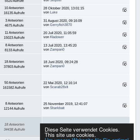
5520 Aufrufe
10 Antworten
28 Oktober 2020, 13:01:15
von
Luke
16135 Aufrufe
3 Antworten
31 August 2020, 09:16:09
von
Gerryfish3870
4675 Aufrufe
11 Antworten
20 Juli 2020, 11:05:59
von
Kladower
15023 Aufrufe
8 Antworten
13 Juli 2020, 13:45:20
von
Zampan0
8133 Aufrufe
18 Antworten
18 Juni 2020, 09:24:28
von
Zampan0
37803 Aufrufe
50 Antworten
22 Mai 2020, 12:16:14
von
Scarab28xlt
161582 Aufrufe
8 Antworten
25 November 2019, 12:41:07
von
Sharkbait
12144 Aufrufe
18 Antworten
23 April 2019, 10:59:22
Diese Seite verwendet Cookies.
von
TACKLEFEVER
34438 Aufrufe
This site use cookies.
Um unsere Webseite für Sie optimal