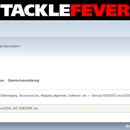
il
übersehen?
sum
Datenschutzerklärung
Sideimaging, Structurescan, Mapping allgemein, Software, etc.
»
Simrad NSS/NSO evo2/3/S
evo2/3/S, GO XSE/XSR, etc.
An