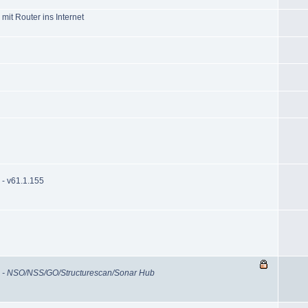
it Router ins Internet
8
 - v61.1.155
4 - NSO/NSS/GO/Structurescan/Sonar Hub