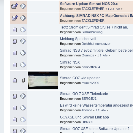
Software Update Simrad NOS 20.x
Begonnen von
TACKLEFEVER
«
1
2
3
Alle
»
Achtung: SIMRAD NSX / C-Map Genesis / IMC
Begonnen von
TACKLEFEVER
Trotz Strom geht Simrad Cruise 7 nicht an.
Begonnen von
SimradNeuling
Meldung Speicher voll
Begonnen von
Deichhuhnumsetzer
Simrad NSS 7 evo2 mit drei Gebern betreibe
Begonnen von
Quantos
«
1
2
Alle
»
Simrad NSX
Begonnen von
davidoff2464
Simrad GO7 wie updaten
Begonnen von
muckel20001
Simrad GO-7 XSE Tiefenkarte
Begonnen von
SERGEJ1
Es wird keine Wassertemperatur angezeigt 
Begonnen von
Abeone
«
1
2
Alle
»
GO9XSE und Simrad Link app
Begonnen von
DB6369
Simrad GO7 XSE keine Software Updates?