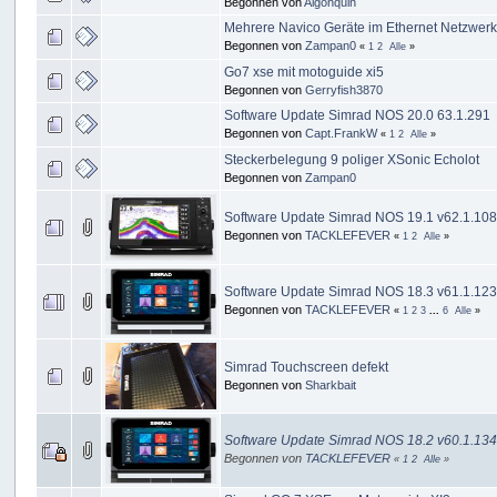
Begonnen von
Algonquin
Mehrere Navico Geräte im Ethernet Netzwerk m
Begonnen von
Zampan0
«
1
2
Alle
»
Go7 xse mit motoguide xi5
Begonnen von
Gerryfish3870
Software Update Simrad NOS 20.0 63.1.291
Begonnen von
Capt.FrankW
«
1
2
Alle
»
Steckerbelegung 9 poliger XSonic Echolot
Begonnen von
Zampan0
Software Update Simrad NOS 19.1 v62.1.10
Begonnen von
TACKLEFEVER
«
1
2
Alle
»
Software Update Simrad NOS 18.3 v61.1.123
Begonnen von
TACKLEFEVER
«
1
2
3
...
6
Alle
»
Simrad Touchscreen defekt
Begonnen von
Sharkbait
Software Update Simrad NOS 18.2 v60.1.13
Begonnen von
TACKLEFEVER
«
1
2
Alle
»