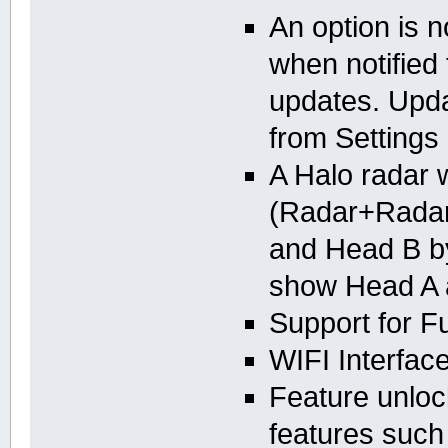
An option is n
when notified 
updates. Upd
from Settings
A Halo radar 
(Radar+Radar
and Head B by
show Head A 
Support for F
WIFI Interfa
Feature unlo
features such