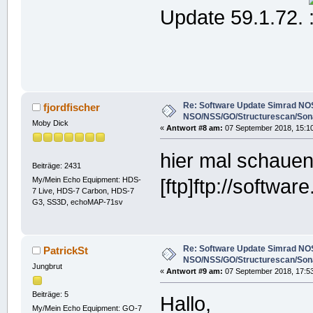
Update 59.1.72.
Re: Software Update Simrad NOS
fjordfischer
NSO/NSS/GO/Structurescan/Son
Moby Dick
«
Antwort #8 am:
07 September 2018, 15:10
hier mal schauen
Beiträge: 2431
My/Mein Echo Equipment: HDS-
[ftp]ftp://softwa
7 Live, HDS-7 Carbon, HDS-7
G3, SS3D, echoMAP-71sv
Re: Software Update Simrad NOS
PatrickSt
NSO/NSS/GO/Structurescan/Son
Jungbrut
«
Antwort #9 am:
07 September 2018, 17:53
Beiträge: 5
Hallo,
My/Mein Echo Equipment: GO-7