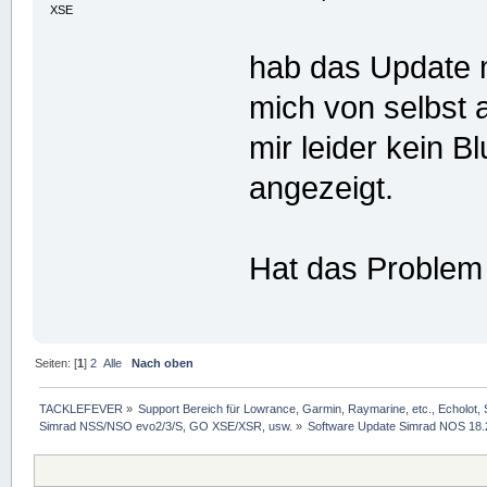
XSE
hab das Update m
mich von selbst 
mir leider kein 
angezeigt.
Hat das Problem
Seiten: [
1
]
2
Alle
Nach oben
TACKLEFEVER
»
Support Bereich für Lowrance, Garmin, Raymarine, etc., Echolot, 
Simrad NSS/NSO evo2/3/S, GO XSE/XSR, usw.
»
Software Update Simrad NOS 18.