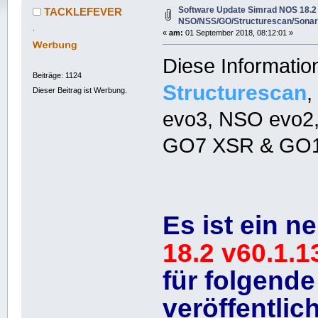
(Gelesen 34428 mal)
Software Update Simrad NOS 18.2 
TACKLEFEVER
NSO/NSS/GO/Structurescan/Sonar
.
«
am:
01 September 2018, 08:12:01 »
Diese Informatio
Beiträge: 1124
Structurescan
,
Dieser Beitrag ist Werbung.
evo3, NSO evo2
GO7 XSR & GO1
Es ist ein 
18.2 v60.1.1
für folgend
veröffentlic