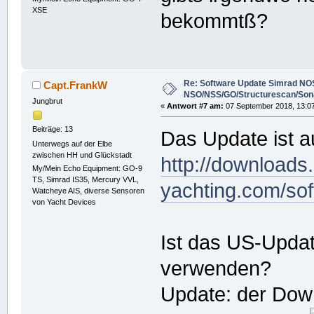
XSE
bekommtß?
Re: Software Update Simrad NOS
Capt.FrankW
NSO/NSS/GO/Structurescan/Son
Jungbrut
«
Antwort #7 am:
07 September 2018, 13:07
Beiträge: 13
Das Update ist a
Unterwegs auf der Elbe
zwischen HH und Glückstadt
http://downloads
My/Mein Echo Equipment: GO-9
TS, Simrad IS35, Mercury VVL,
yachting.com/so
Watcheye AIS, diverse Sensoren
von Yacht Devices
Ist das US-Upda
verwenden?
Update: der Down