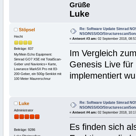
Grüße
Luke
Re: Software Update Simrad NOS
Stöpsel
NSO/NSS/GO/Structurescan/Son
Hecht
«
Antwort #3 am:
02 September 2018, 08:53
Beiträge: 837
Im Vergleich zu
My/Mein Echo Equipment:
Simrad GO7 XSE mit TotalScan-
Genesis Live für
Geber und Navionics+ Karte,
Lowrance Mark5X Pro mit 83-
implementiert wu
200-Geber, ein 500g-Senklot mit
100 Meter Maurerschnur
Re: Software Update Simrad NOS
Luke
NSO/NSS/GO/Structurescan/Son
Administrator
«
Antwort #4 am:
02 September 2018, 10:17
Es finden sich al
Beiträge: 9286
Luke Rheinwalker