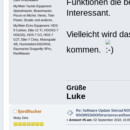
Funktionen die b
My/Mein Tackle Equipment:
Interessant.
Speedmaster, Beastmaster,
Pezon et Michel, Viento, Twin
Power, Stradic und anderes.
My/Mein Echo Equipment: HDS-
9 Carbon, Elite-12 TI, HOOK2-7
Vielleicht wird 
HDI(SS), HDS-7 G3, HDS-7
G2T, Elite-7 Chirp, Motorguide
Xi5, Humminbird ASGRHA,
kommen.
Raymarine Dragonfly-5Pro,
ReefMaster
Grüße
Luke
Re: Software Update Simrad NOS
fjordfischer
NSO/NSS/GO/Structurescan/Son
Moby Dick
«
Antwort #5 am:
02 September 2018, 16:09