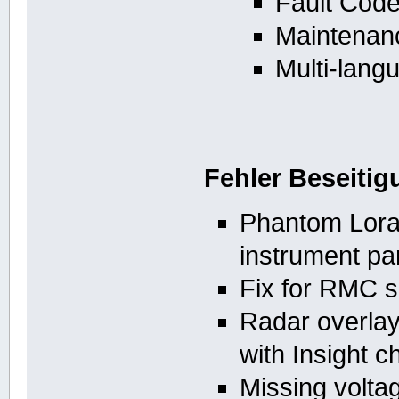
Fault Code
Maintenanc
Multi-lang
Fehler Beseiti
Phantom Loran
instrument pa
Fix for RMC 
Radar overlay
with Insight c
Missing voltag