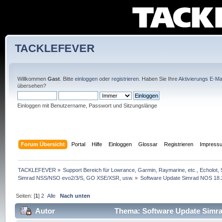
TACKLEFEVER
Willkommen
Gast
. Bitte
einloggen
oder
registrieren
. Haben Sie Ihre
Aktivierungs E-Mai
übersehen?
Einloggen mit Benutzername, Passwort und Sitzungslänge
Forum Übersicht
Portal
Hilfe
Einloggen
Glossar
Registrieren
Impress
TACKLEFEVER
»
Support Bereich für Lowrance, Garmin, Raymarine, etc., Echolot, 
Simrad NSS/NSO evo2/3/S, GO XSE/XSR, usw.
»
Software Update Simrad NOS 18.
Seiten: [
1
]
2
Alle
Nach unten
Autor
Thema: Software Update Simra