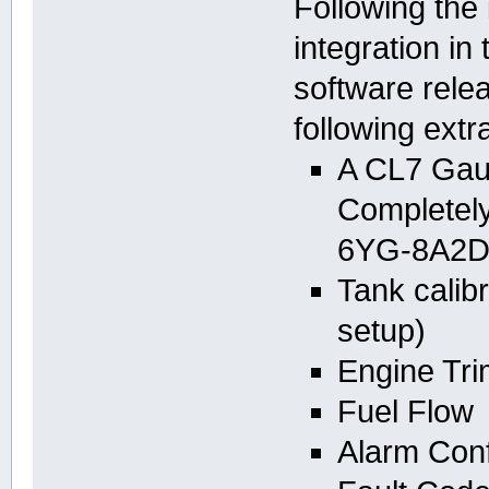
Following the
integration in
software rele
following extra
A CL7 Gaug
Completel
6YG-8A2D
Tank calibr
setup)
Engine Tri
Fuel Flow
Alarm Confi