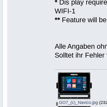
*
Dis play require
WIFI-1
**
Feature will be
Alle Angaben oh
Solltet ihr Fehler
GO7_(c)_Navico.jpg
(232