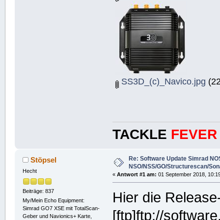
SS3D_(c)_Navico.jpg
(22
TACKLE
FEVER
Re: Software Update Simrad NOS
Stöpsel
NSO/NSS/GO/Structurescan/Son
Hecht
«
Antwort #1 am:
01 September 2018, 10:19
Beiträge: 837
Hier die Release
My/Mein Echo Equipment:
Simrad GO7 XSE mit TotalScan-
[ftp]ftp://softwar
Geber und Navionics+ Karte,