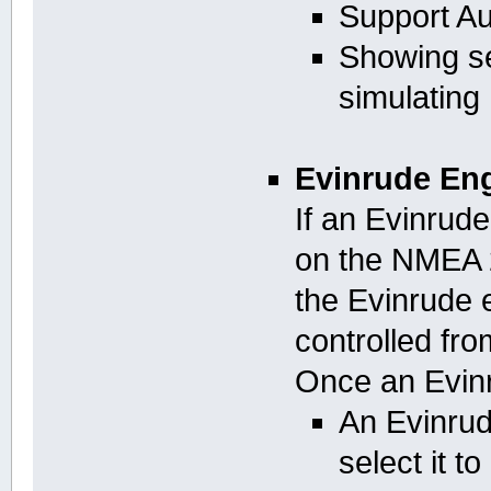
Support Au
Showing se
simulating
Evinrude Eng
If an Evinrud
on the NMEA 
the Evinrude 
controlled fro
Once an Evinr
An Evinrud
select it t