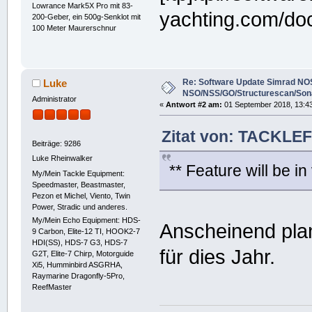
Lowrance Mark5X Pro mit 83-
yachting.com/d
200-Geber, ein 500g-Senklot mit
100 Meter Maurerschnur
Re: Software Update Simrad NOS
Luke
NSO/NSS/GO/Structurescan/Son
Administrator
«
Antwort #2 am:
01 September 2018, 13:43
Zitat von: TACKLE
Beiträge: 9286
Luke Rheinwalker
** Feature will be in
My/Mein Tackle Equipment:
Speedmaster, Beastmaster,
Pezon et Michel, Viento, Twin
Power, Stradic und anderes.
My/Mein Echo Equipment: HDS-
Anscheinend plan
9 Carbon, Elite-12 TI, HOOK2-7
HDI(SS), HDS-7 G3, HDS-7
für dies Jahr.
G2T, Elite-7 Chirp, Motorguide
Xi5, Humminbird ASGRHA,
Raymarine Dragonfly-5Pro,
ReefMaster