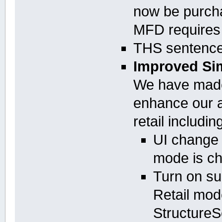
now be purcha
MFD requires 
THS sentence
Improved Si
We have made
enhance our a
retail includin
UI change
mode is ch
Turn on su
Retail mod
StructureS