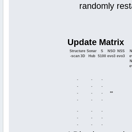
randomly rest
Update Matrix
Structure
Sonar
S
NSO
NSS
-scan 3D
Hub
5100
evo3
evo3
e
e
-
-
-
-
-
-
-
-
-
**
-
-
-
-
-
-
-
-
-
-
-
-