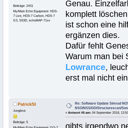
Genau. Einzelfar
Beiträge: 2431
My/Mein Echo Equipment: HDS-
komplett löschen
7 Live, HDS-7 Carbon, HDS-7
G3, SS3D, echoMAP-71sv
ist schon eine hi
ergänzen dies.
Dafür fehlt Genes
Warum man bei Si
Lowrance
, leuc
erst mal nicht ei
Re: Software Update Simrad NOS
PatrickSt
NSO/NSS/GO/Structurescan/Son
Jungbrut
«
Antwort #6 am:
04 September 2018, 13:50
Beiträge: 5
gibts irgendwo 
My/Mein Echo Equipment: GO-7