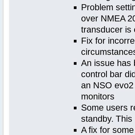
Problem setti
over NMEA 20
transducer is
Fix for incorr
circumstance
An issue has 
control bar di
an NSO evo2 
monitors
Some users r
standby. This
A fix for som