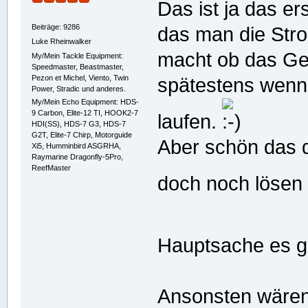
Das ist ja das er
Beiträge: 9286
das man die Str
Luke Rheinwalker
macht ob das Ger
My/Mein Tackle Equipment:
Speedmaster, Beastmaster,
Pezon et Michel, Viento, Twin
spätestens wenn 
Power, Stradic und anderes.
My/Mein Echo Equipment: HDS-
9 Carbon, Elite-12 TI, HOOK2-7
laufen.
HDI(SS), HDS-7 G3, HDS-7
G2T, Elite-7 Chirp, Motorguide
Aber schön das d
Xi5, Humminbird ASGRHA,
Raymarine Dragonfly-5Pro,
ReefMaster
doch noch lösen
Hauptsache es ge
Ansonsten wären