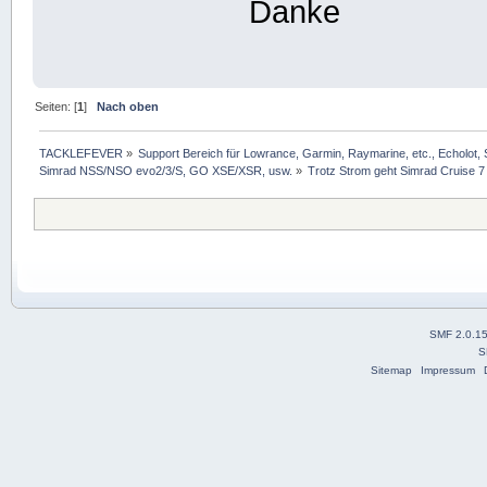
Danke
Seiten: [
1
]
Nach oben
TACKLEFEVER
»
Support Bereich für Lowrance, Garmin, Raymarine, etc., Echolot, 
Simrad NSS/NSO evo2/3/S, GO XSE/XSR, usw.
»
Trotz Strom geht Simrad Cruise 7 
SMF 2.0.1
S
Sitemap
Impressum