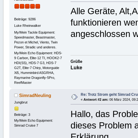
Alle Geräte, Alt
Beiträge: 9286
funktionieren we
Luke Rheinwalker
angeschlossen 
My/Mein Tackle Equipment:
Speedmaster, Beastmaster,
Pezon et Michel, Viento, Twin
Power, Stradic und anderes.
My/Mein Echo Equipment: HDS-
9 Carbon, Elite-12 TI, HOOK2-7
Grüße
HDI(SS), HDS-7 G3, HDS-7
Luke
G2T, Elite-7 Chirp, Motorguide
Xi5, Humminbird ASGRHA,
Raymarine Dragonfly-5Pro,
ReefMaster
Re: Trotz Strom geht Simrad Crui
SimradNeuling
«
Antwort #2 am:
06 März 2024, 09:2
Jungbrut
Hallo, das Probl
Beiträge: 3
My/Mein Echo Equipment:
dieses Problem a
Simrad Cruise 7
Erklärung.