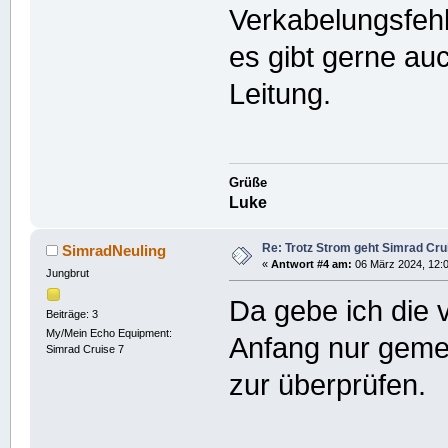
Verkabelungsfeh
es gibt gerne au
Leitung.
Grüße
Luke
Re: Trotz Strom geht Simrad Crui
SimradNeuling
«
Antwort #4 am:
06 März 2024, 12:0
Jungbrut
Da gebe ich die
Beiträge: 3
My/Mein Echo Equipment:
Anfang nur geme
Simrad Cruise 7
zur überprüfen.