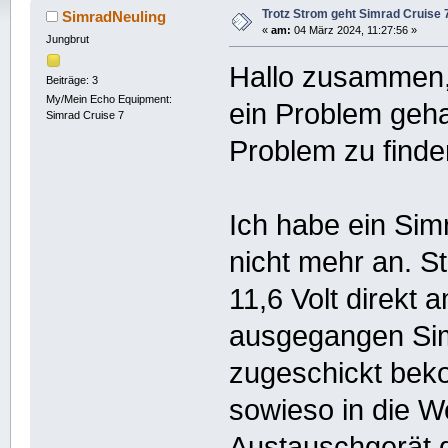
Trotz Strom geht Simrad Cruise 7
SimradNeuling
«
am:
04 März 2024, 11:27:56 »
Jungbrut
Hallo zusammen, 
Beiträge: 3
My/Mein Echo Equipment:
ein Problem geha
Simrad Cruise 7
Problem zu finde
Ich habe ein Sim
nicht mehr an. 
11,6 Volt direkt
ausgegangen Sim
zugeschickt bek
sowieso in die We
Austauschgerät g