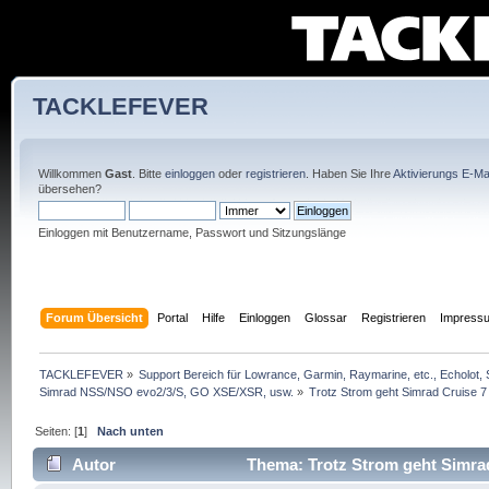
TACKLEFEVER
Willkommen
Gast
. Bitte
einloggen
oder
registrieren
. Haben Sie Ihre
Aktivierungs E-Mai
übersehen?
Einloggen mit Benutzername, Passwort und Sitzungslänge
Forum Übersicht
Portal
Hilfe
Einloggen
Glossar
Registrieren
Impress
TACKLEFEVER
»
Support Bereich für Lowrance, Garmin, Raymarine, etc., Echolot, 
Simrad NSS/NSO evo2/3/S, GO XSE/XSR, usw.
»
Trotz Strom geht Simrad Cruise 7 
Seiten: [
1
]
Nach unten
Autor
Thema: Trotz Strom geht Simrad