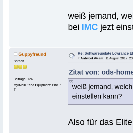
weiß jemand, wel
IMC
bei
jezt eins
Re: Softwareupdate Lowrance Eli
Guppyfreund
«
Antwort #4 am:
11 August 2017, 23
Barsch
Zitat von: ods-hom
Beiträge: 124
weiß jemand, welche
My/Mein Echo Equipment: Elite-7
Ti
einstellen kann?
Also für das Elit