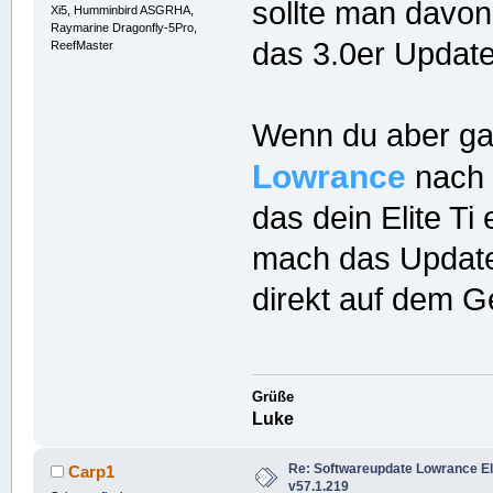
sollte man davo
Xi5, Humminbird ASGRHA,
Raymarine Dragonfly-5Pro,
das 3.0er Update
ReefMaster
Wenn du aber gan
Lowrance
nach 
das dein Elite Ti
mach das Update
direkt auf dem Ge
Grüße
Luke
Re: Softwareupdate Lowrance Elit
Carp1
v57.1.219