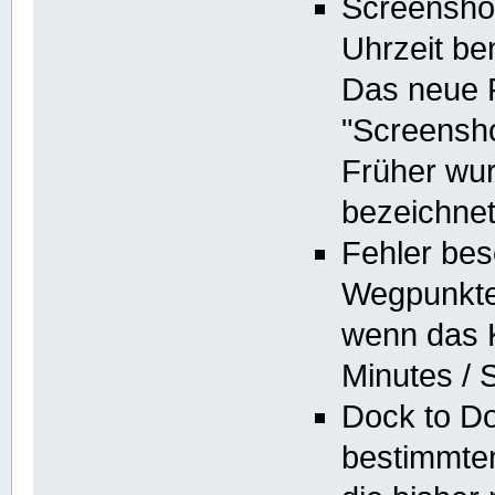
Screensho
Uhrzeit be
Das neue 
"Screensh
Früher wur
bezeichne
Fehler bes
Wegpunkten
wenn das 
Minutes / 
Dock to Doc
bestimmten