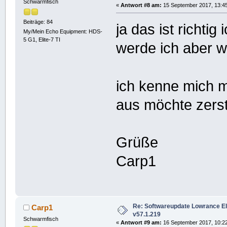
Schwarmfisch
«
Antwort #8 am:
15 September 2017, 13:45
Beiträge: 84
ja das ist richti
My/Mein Echo Equipment: HDS-
5 G1, Elite-7 TI
werde ich aber 
ich kenne mich 
aus möchte zers
Grüße
Carp1
Re: Softwareupdate Lowrance Elit
Carp1
v57.1.219
Schwarmfisch
«
Antwort #9 am:
16 September 2017, 10:22