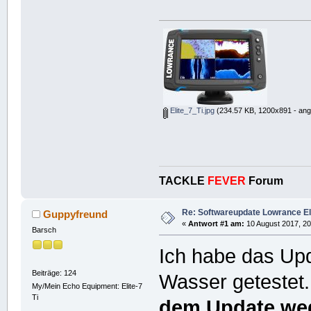
Elite_7_Ti.jpg
(234.57 KB, 1200x891 - ang
TACKLE
FEVER
Forum
Re: Softwareupdate Lowrance Eli
Guppyfreund
«
Antwort #1 am:
10 August 2017, 20
Barsch
Ich habe das Up
Beiträge: 124
Wasser getestet
My/Mein Echo Equipment: Elite-7
Ti
dem Update we