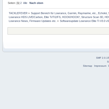
Seiten: [
1
]
2
Alle
Nach oben
TACKLEFEVER
»
Support Bereich für Lowrance, Garmin, Raymarine, etc., Echolot, 
Lowrance HDS LIVE/Carbon, Elite Ti/TI2/FS, HOOK/HOOK², Structure Scan 3D, HDS G
Lowrance News, Firmware Updates etc.
»
Softwareupdate Lowrance Elite Ti V3.0 v5
SMF 2.0.1
S
Sitemap
Impressum