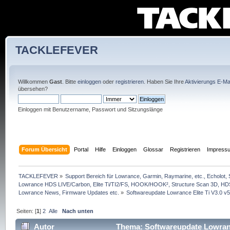
TACKLEFEVER
Willkommen
Gast
. Bitte
einloggen
oder
registrieren
. Haben Sie Ihre
Aktivierungs E-Mai
übersehen?
Einloggen mit Benutzername, Passwort und Sitzungslänge
Forum Übersicht
Portal
Hilfe
Einloggen
Glossar
Registrieren
Impress
TACKLEFEVER
»
Support Bereich für Lowrance, Garmin, Raymarine, etc., Echolot, 
Lowrance HDS LIVE/Carbon, Elite Ti/TI2/FS, HOOK/HOOK², Structure Scan 3D, HDS G
Lowrance News, Firmware Updates etc.
»
Softwareupdate Lowrance Elite Ti V3.0 v5
Seiten: [
1
]
2
Alle
Nach unten
Autor
Thema: Softwareupdate Lowrance 