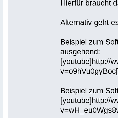
Hierfür braucht 
Alternativ geht e
Beispiel zum So
ausgehend:
[youtube]http:/
v=o9hVu0gyBoc[
Beispiel zum So
[youtube]http:/
v=wH_eu0Wgs8w