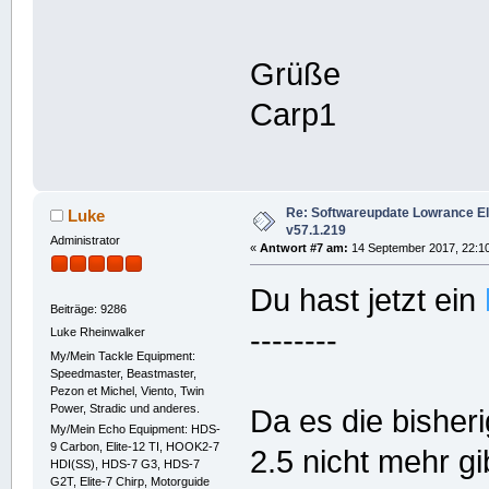
Grüße
Carp1
Re: Softwareupdate Lowrance Elit
Luke
v57.1.219
Administrator
«
Antwort #7 am:
14 September 2017, 22:10
Du hast jetzt ein
Beiträge: 9286
--------
Luke Rheinwalker
My/Mein Tackle Equipment:
Speedmaster, Beastmaster,
Pezon et Michel, Viento, Twin
Power, Stradic und anderes.
Da es die bisher
My/Mein Echo Equipment: HDS-
9 Carbon, Elite-12 TI, HOOK2-7
2.5 nicht mehr gi
HDI(SS), HDS-7 G3, HDS-7
G2T, Elite-7 Chirp, Motorguide