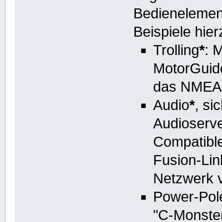
Bedienelemen
Beispiele hier
Trolling
*
: 
MotorGuid
das NMEA 
Audio
*
, si
Audioserve
Compatibl
Fusion-Li
Netzwerk v
Power-Pole
"C-Monster