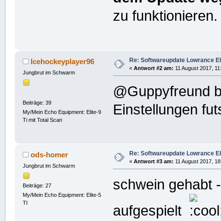
zu funktionieren.
Re: Softwareupdate Lowrance Eli
Icehockeyplayer96
«
Antwort #2 am:
11 August 2017, 11
Jungbrut im Schwarm
@Guppyfreund bei
Beiträge: 39
Einstellungen fu
My/Mein Echo Equipment: Elite-9
Ti mit Total Scan
Re: Softwareupdate Lowrance Eli
ods-homer
«
Antwort #3 am:
11 August 2017, 18
Jungbrut im Schwarm
schwein gehabt -
Beiträge: 27
My/Mein Echo Equipment: Elite-5
TI
aufgespielt