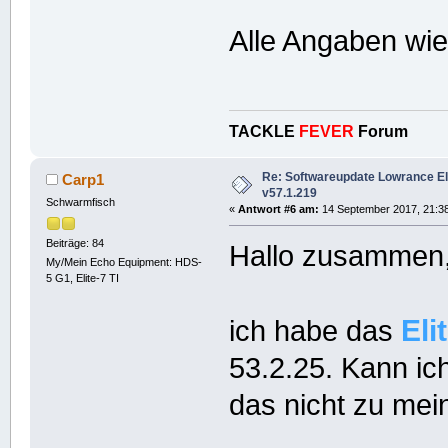
Alle Angaben wi
TACKLE
FEVER
Forum
Re: Softwareupdate Lowrance Elit
Carp1
v57.1.219
Schwarmfisch
«
Antwort #6 am:
14 September 2017, 21:38
Beiträge: 84
Hallo zusammen
My/Mein Echo Equipment: HDS-
5 G1, Elite-7 TI
Eli
ich habe das
53.2.25. Kann ic
das nicht zu me