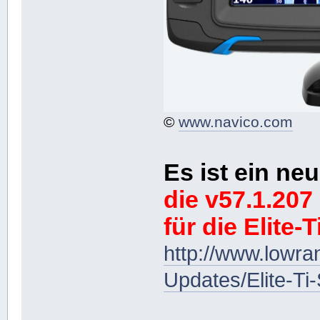
©
www.navico.com
Es ist ein n
die v57.1.207
für die Elite-T
http://www.lowr
Updates/Elite-Ti