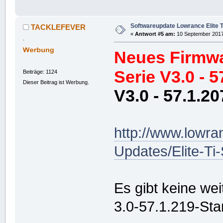
Softwareupdate Lowrance Elite T
TACKLEFEVER
«
Antwort #5 am:
10 September 2017,
.
Neues Firmwa
Serie V3.0 - 5
Beiträge: 1124
Dieser Beitrag ist Werbung.
V3.0 - 57.1.20
http://www.lowr
Updates/Elite-Ti
Es gibt keine wei
3.0-57.1.219-Sta