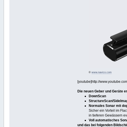
©
www.navico.com
[youtube]http://www.youtube.
Die neuen Geber und Geräte e
DownScan
StructureScan/SideIma
Normales Sonar mit
do
Sicher ein Vorteil im Fl
in tieferen Gewässern ev
Voll automatisches Son
und das bei folgenden Bildschi