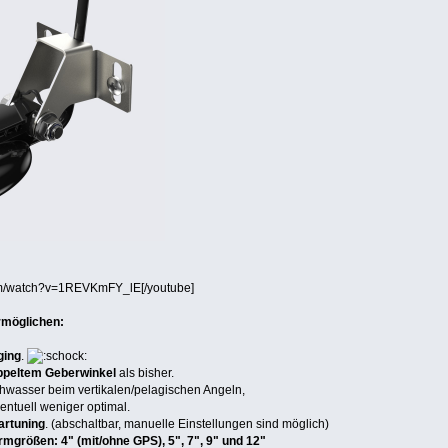
com/watch?v=1REVKmFY_lE[/youtube]
rmöglichen:
ging
.
ppeltem Geberwinkel
als bisher.
achwasser beim vertikalen/pelagischen Angeln,
entuell weniger optimal.
artuning
. (abschaltbar, manuelle Einstellungen sind möglich)
rmgrößen: 4" (mit/ohne GPS), 5", 7", 9" und 12"