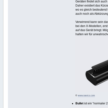
Geräten findet sich auch 
Daher existiert das Kürz
wo es gleich bedeutend 
auch noch als Abkürzung
Verwirrend kann sein das
bei den X-Modellen, erst
auf das Gerät bringt. Mö
halten wir für unwahrsch
©
www.navico.com
Bullet
ist ein "normaler 