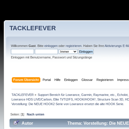
TACKLEFEVER
Willkommen
Gast
. Bitte
einloggen
oder
registrieren
. Haben Sie Ihre
Aktivierungs E-Ma
Einloggen mit Benutzername, Passwort und Sitzungslänge
Forum Übersicht
Portal
Hilfe
Einloggen
Glossar
Registrieren
Impres
TACKLEFEVER
»
Support Bereich für Lowrance, Garmin, Raymarine, etc., Echolot, 
Lowrance HDS LIVE/Carbon, Elite Ti/TI2/FS, HOOK/HOOK², Structure Scan 3D, HDS 
Vorstellung: Die NEUE HOOK2 Serie von Lowrance ersetzt die alte HOOK Serie.
Seiten: [
1
]
Nach unten
Autor
Thema: Vorstellung: Die NEUE