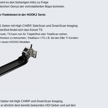
eint es den bisherigen Infos zu Folge
gleichen Genus der vorinstallierten Maps kommen.
er Funktionen in der HOOK2 Serie:
in 1 Geber mit High CHIRP, SideScan und DownScan Imaging
pleShot findet sich das Kürzel TS.
hseln, TS kann nun für TrippleShot oder TotalScan stehen.
e Kontext zu betrachten, TotalSacn->TS z.B. bei den Elite Ti Geräten
en neuen HOOK2 Modellen.
n 1 Geber mit High CHIRP und DownScan Imaging,
 er ähnlich dem bereits bekannten HDI Geber und auf den