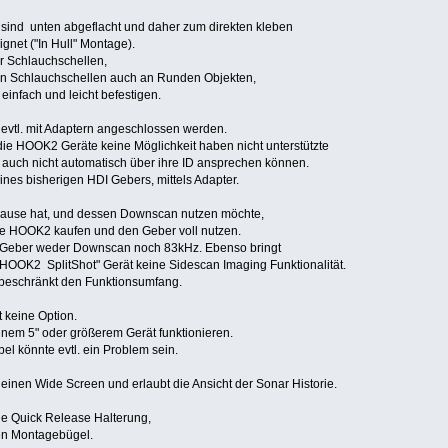
 sind unten abgeflacht und daher zum direkten kleben
net ("In Hull" Montage).
r Schlauchschellen,
en Schlauchschellen auch an Runden Objekten,
 einfach und leicht befestigen.
vtl. mit Adaptern angeschlossen werden.
a die HOOK2 Geräte keine Möglichkeit haben nicht unterstützte
 auch nicht automatisch über ihre ID ansprechen können.
ines bisherigen HDI Gebers, mittels Adapter.
ause hat, und dessen Downscan nutzen möchte,
ste HOOK2 kaufen und den Geber voll nutzen.
 Geber weder Downscan noch 83kHz. Ebenso bringt
"HOOK2 SplitShot" Gerät keine Sidescan Imaging Funktionalität.
 beschränkt den Funktionsumfang.
 keine Option.
einem 5" oder größerem Gerät funktionieren.
el könnte evtl. ein Problem sein.
 einen Wide Screen und erlaubt die Ansicht der Sonar Historie.
ne Quick Release Halterung,
hen Montagebügel.