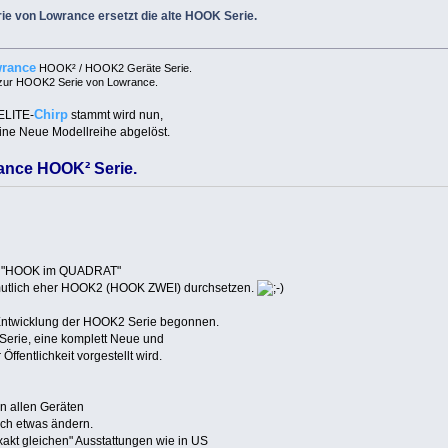
e von Lowrance ersetzt die alte HOOK Serie.
rance
HOOK² / HOOK2 Geräte Serie.
s zur HOOK2 Serie von Lowrance.
Chirp
 ELITE-
stammt wird nun,
eine Neue Modellreihe abgelöst.
ance HOOK² Serie.
so "HOOK im QUADRAT"
rmutlich eher HOOK2 (HOOK ZWEI) durchsetzen.
 Entwicklung der HOOK2 Serie begonnen.
 Serie, eine komplett Neue und
Öffentlichkeit vorgestellt wird.
in allen Geräten
och etwas ändern.
xakt gleichen" Ausstattungen wie in US