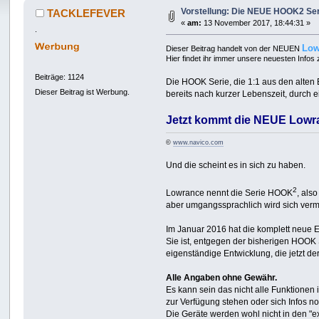
Vorstellung: Die NEUE HOOK2 Seri
TACKLEFEVER
«
am:
13 November 2017, 18:44:31 »
.
Low
Dieser Beitrag handelt von der NEUEN
Hier findet ihr immer unsere neuesten Info
Beiträge: 1124
Die HOOK Serie, die 1:1 aus den alten
Dieser Beitrag ist Werbung.
bereits nach kurzer Lebenszeit, durch 
Jetzt kommt die NEUE Lowr
©
www.navico.com
Und die scheint es in sich zu haben.
2
Lowrance nennt die Serie HOOK
, al
aber umgangssprachlich wird sich ve
Im Januar 2016 hat die komplett neue
Sie ist, entgegen der bisherigen HOOK
eigenständige Entwicklung, die jetzt der 
Alle Angaben ohne Gewähr.
Es kann sein das nicht alle Funktionen 
zur Verfügung stehen oder sich Infos n
Die Geräte werden wohl nicht in den "e