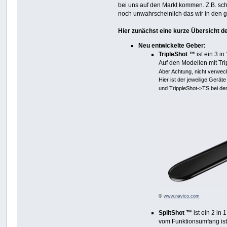
bei uns auf den Markt kommen. Z.B. sch
noch unwahrscheinlich das wir in den 
Hier zunächst eine kurze Übersicht d
Neu entwickelte Geber:
TripleShot ™
ist ein 3 
Auf den Modellen mit Tri
Aber Achtung, nicht verwec
Hier ist der jeweilige Gerät
und TrippleShot->TS bei d
©
www.navico.com
SplitShot ™
ist ein 2 i
vom Funktionsumfang ist