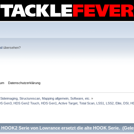
il
übersehen?
sum
Datenschutzerklärung
Sideimaging, Structurescan, Mapping allgemein, Software, etc.
»
Gen3, HDS Gen2 Touch, HDS Gen1, Active Target, Total Scan, LSS1, LSS2, Elite, DSI, HDI
 HOOK2 Serie von Lowrance ersetzt die alte HOOK Serie. (Gele