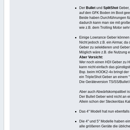
Der
Bullet
und
SplitShot
Geber,
auf den GFK Boden im Boot geeig
Beide haben Durchführungen fü
dadurch kann man sie mit groß
wie z.B. dem Trolling Motor sehr
Einige Lowrance Geber können e
Nicht jedoch z.B. ein Airmar, d
Geber zu selektieren und Geber
Möglich wäre z.B. die Nutzung e
Aber Vorsicht:
Wer noch einen HDI Geber zu H
kann nicht einfach das günstig
Bsp. beim HOOK2-4x bringt der
ein TripleShot Geber an einem 
Die Geräteversion TS/SS/Bullet
Aber auch Abwärtskompatibel ist
Der Bullet Geber wird nicht an 
Allein schon der Stecker/das Kab
Das 4" Modell hat nun ebenfalls
Die 4" und 5" Modelle haben ei
alle größeren Geräte die üblic