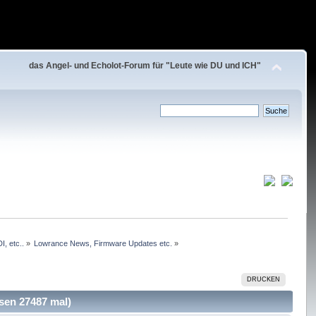
das Angel- und Echolot-Forum für "Leute wie DU und ICH"
, etc..
»
Lowrance News, Firmware Updates etc.
»
DRUCKEN
sen 27487 mal)