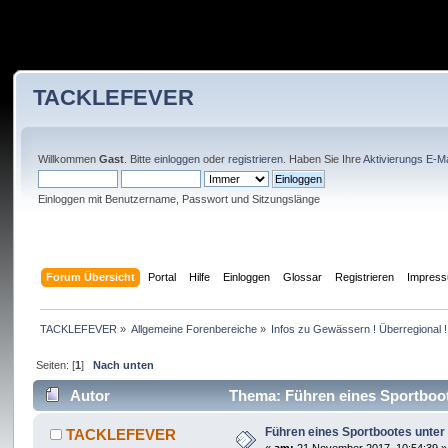
TACKLEFEVER
Willkommen
Gast
. Bitte
einloggen
oder
registrieren
. Haben Sie Ihre
Aktivierungs E-Ma
Einloggen mit Benutzername, Passwort und Sitzungslänge
Forum Übersicht
Portal
Hilfe
Einloggen
Glossar
Registrieren
Impres
TACKLEFEVER
»
Allgemeine Forenbereiche
»
Infos zu Gewässern ! Überregional !
Seiten: [
1
]
Nach unten
Autor
Thema: Führen eines Sportboot
Führen eines Sportbootes unter
TACKLEFEVER