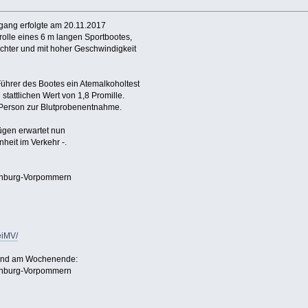
gang erfolgte am 20.11.2017
rolle eines 6 m langen Sportbootes,
ichter und mit hoher Geschwindigkeit
ührer des Bootes ein Atemalkoholtest
tattlichen Wert von 1,8 Promille.
r Person zur Blutprobenentnahme.
ügen erwartet nun
heit im Verkehr -.
enburg-Vorpommern
eiMV/
 und am Wochenende:
enburg-Vorpommern