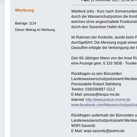
«
am:
21 November 2017, 10:54:39 »
.
Waldeck (ots) - Kurz nach Sonnenunter
durch die Wasserschutzpolizei die Kont
welches ohne angeschaltete Positionsl
Beiträge: 1124
durch den Sassnitzer Hafen fuhr.
Dieser Beitrag ist Werbung.
Im Rahmen der Kontrolle, wurde beim F
durchgeführt. Die Messung ergab einen s
Daraufhin erfolgte die Verbringung de
Den 66-Jährigen Mann von der Insel R
eine Anzeige gem. § 316 StGB - Trunken
Rückfragen zu den Bürozeiten:
Landeswasserschutzpolizeiamt Meckl
Pressestelle Robert Stahlberg
Telefon: 038208/887-3112
E-Mail: presse@lwspa-mv.de
Internet:
http://www.polizei.mvnet.de
www.facebook.com/Wasserschutzpoliz
Rückfragen außerhalb der Bürozeiten
Landeswasserschutzpolizeiamt Meckl
WSPI Sassnitz
E-Mail: wspi.sassnitz@polmv.de