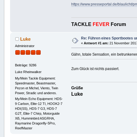
https://www.presseportal.de/blaulicht
TACKLE
FEVER
Forum
Re: Führen eines Sportbootes u
Luke
«
Antwort #1 am:
21 November 2017
Administrator
Gähn, totale Sensation, ein betrunkene
Beiträge: 9286
Zum Glück ist nichts passiert.
Luke Rheinwalker
My/Mein Tackle Equipment:
Speedmaster, Beastmaster,
Grüße
Pezon et Michel, Viento, Twin
Power, Stradic und anderes.
Luke
My/Mein Echo Equipment: HDS-
9 Carbon, Elite-12 TI, HOOK2-7
HDI(SS), HDS-7 G3, HDS-7
G2T, Elite-7 Chirp, Motorguide
Xi5, Humminbird ASGRHA,
Raymarine Dragonfly-5Pro,
ReefMaster