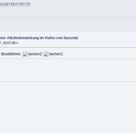
/pm/108749/3793725
nter Alkoholeinwirkung im Hafen von Sassnitz
, 10:57:06 »
r Bootsführer.