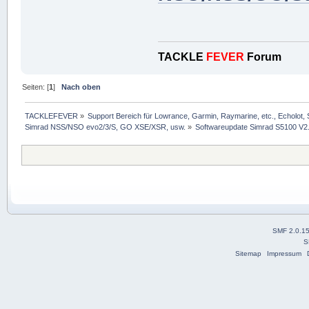
TACKLE
FEVER
Forum
Seiten: [
1
]
Nach oben
TACKLEFEVER
»
Support Bereich für Lowrance, Garmin, Raymarine, etc., Echolot, 
Simrad NSS/NSO evo2/3/S, GO XSE/XSR, usw.
»
Softwareupdate Simrad S5100 V2.
SMF 2.0.1
S
Sitemap
Impressum