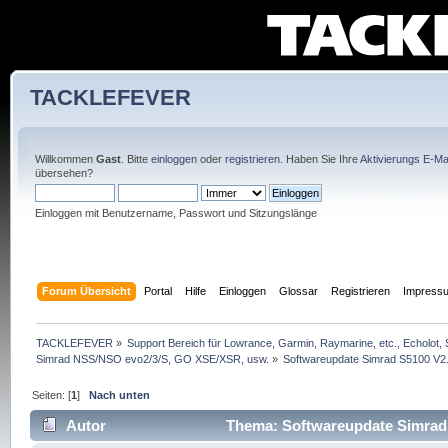
TACKLEFEVER
Willkommen
Gast
. Bitte
einloggen
oder
registrieren
. Haben Sie Ihre
Aktivierungs E-Mai
übersehen?
Einloggen mit Benutzername, Passwort und Sitzungslänge
Forum Übersicht
Portal
Hilfe
Einloggen
Glossar
Registrieren
Impress
TACKLEFEVER
»
Support Bereich für Lowrance, Garmin, Raymarine, etc., Echolot, 
Simrad NSS/NSO evo2/3/S, GO XSE/XSR, usw.
»
Softwareupdate Simrad S5100 V2.
Seiten: [
1
]
Nach unten
Autor
Thema: Softwareupdate Simrad S