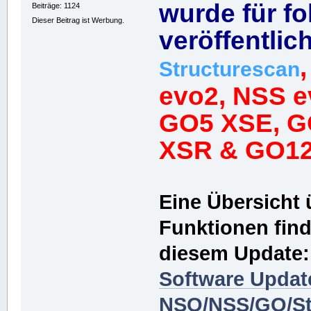
wurde für f
Beiträge: 1124
Dieser Beitrag ist Werbung.
veröffentlich
Structurescan
evo2, NSS e
GO5 XSE, G
XSR & GO12
Eine Übersicht 
Funktionen finde
diesem Update:
Software Update
NSO/NSS/GO/St