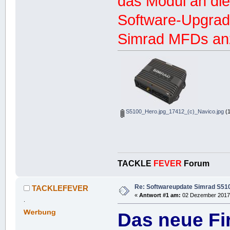
das Modul an di
Software-Upgrad
Simrad MFDs an
S5100_Hero.jpg_17412_(c)_Navico.jpg
(1
TACKLE
FEVER
Forum
Re: Softwareupdate Simrad S5100
TACKLEFEVER
«
Antwort #1 am:
02 Dezember 2017,
.
Das neue F