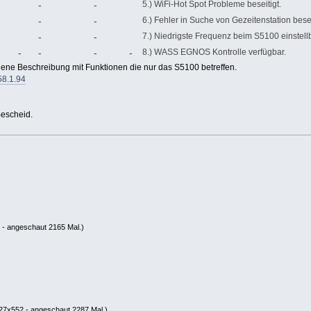
-
-
5.) WiFi-Hot Spot Probleme beseitigt.
-
-
6.) Fehler in Suche von Gezeitenstation besei
-
-
7.) Niedrigste Frequenz beim S5100 einstellb
-
-
-
-
-
8.) WASS EGNOS Kontrolle verfügbar.
gene Beschreibung mit Funktionen die nur das S5100 betreffen.
58.1.94
 Bescheid.
 - angeschaut 2165 Mal.)
27x552 - angeschaut 2287 Mal.)