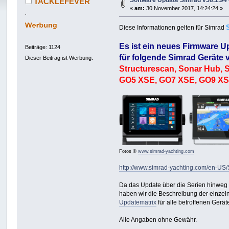
Software Update Simrad v58.1.94
TACKLEFEVER
«
am:
30 November 2017, 14:24:24 »
.
Diese Informationen gelten für Simrad
Es ist ein neues Firmware U
Beiträge: 1124
für folgende Simrad Geräte v
Dieser Beitrag ist Werbung.
Structurescan, Sonar Hub, 
GO5 XSE, GO7 XSE, GO9 XS
Fotos ©
www.simrad-yachting.com
http://www.simrad-yachting.com/en-US
Da das Update über die Serien hinweg 
haben wir die Beschreibung der einzel
Updatematrix
für alle betroffenen Ger
Alle Angaben ohne Gewähr.