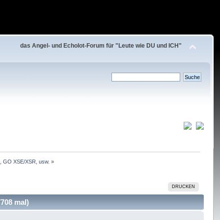
das Angel- und Echolot-Forum für "Leute wie DU und ICH"
, GO XSE/XSR, usw.
»
DRUCKEN
708 mal)