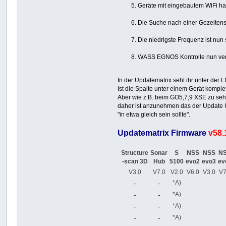
Geräte mit eingebautem WiFi ha
Die Suche nach einer Gezeitensta
Die niedrigste Frequenz ist nun
WASS EGNOS Kontrolle nun ver
In der Updatematrix seht ihr unter der 
Ist die Spalte unter einem Gerät komple
Aber wie z.B. beim GO5,7,9 XSE zu sehe
daher ist anzunehmen das der Update 
"in etwa gleich sein sollte".
Updatematrix
Firmware
v58.
Structure
Sonar
S
NSS
NSS
N
-scan 3D
Hub
5100
evo2
evo3
ev
V3.0
V7.0
V2.0
V6.0
V3.0
V7
-
-
*A)
-
-
*A)
-
-
*A)
-
-
*A)