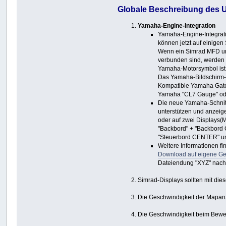
Globale
Beschreibung
des U
Yamaha-Engine-Integration
Yamaha-Engine-Integrat
können jetzt auf einige
Wenn ein Simrad MFD u
verbunden sind, werden 
Yamaha-Motorsymbol ist a
Das Yamaha-Bildschirm-
Kompatible Yamaha Gate
Yamaha "CL7 Gauge" od
Die neue Yamaha-Schnitts
unterstützen und anzeig
oder auf zwei Displays(M
"Backbord" + "Backbor
"Steuerbord CENTER" un
Weitere Informationen fi
Download auf eigene Ge
Dateiendung "XYZ" nac
Simrad-Displays sollten mit dies
Die Geschwindigkeit der Mapan
Die Geschwindigkeit beim Beweg