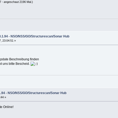
 - angeschaut 2196 Mal.)
8.1.94 - NSO/NSS/GO/Structurescan/Sonar Hub
, 23:04:51 »
 Update Beschreibung finden
bt uns bitte Bescheid.
1.94 - NSO/NSS/GO/Structurescan/Sonar Hub
:44 »
e Online!