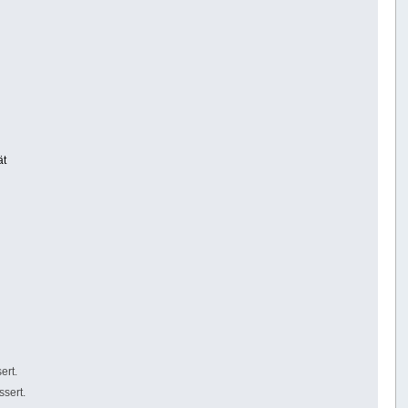
ät
ert.
ssert.