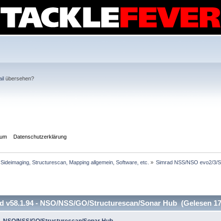
il
übersehen?
sum
Datenschutzerklärung
Sideimaging, Structurescan, Mapping allgemein, Software, etc.
»
Simrad NSS/NSO evo2/3/S
d v58.1.94 - NSO/NSS/GO/Structurescan/Sonar Hub (Gelesen 17