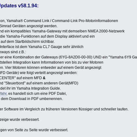
pdates v58.1.94:
ion, Yamaha® Command Link / Command-Link Pro-Motorinformationen
n Simrad Geräten angezeigt werden.
nd ein kompatibles Yamaha-Gateway mit demselben NMEA 2000-Netzwerk
die Yamaha-Funktionen auf dem Display aktiviert und ein
uf dem Startbildschirm sichtbar.
Interface ist dem Yamaha CL7 Gauge sehr ähnlich
ways sind z.B.:
er eine Kombination der Gateways (6YG-8A2D0-00-00) UND ein "Yamaha 6Y9 Ga
tellen Integration kann Informationen von bis zu vier Motoren
en. Vier Motoren können entweder auf einem Gerät angezeigt
FD Geräte) wie folgt verteilt angezeigt werden:
d CENTER" auf einem MFD
&
d "Steuerbord" auf einem anderen Gerät(MFD)
ndet ihr im Yamaha Integration Guide.
fahr
, es handelt sich um eine PDF Datei,
h dem Download in PDF umbenennen.
er Software im Vergleich zu früheren Versionen flüssiger und schneller laufen.
zeige wurde verbessert.
en von Seite zu Seite wurde verbessert.