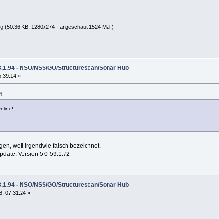
pg
(50.36 KB, 1280x274 - angeschaut 1524 Mal.)
8.1.94 - NSO/NSS/GO/Structurescan/Sonar Hub
5:39:14 »
44
nline!
en, weil irgendwie falsch bezeichnet.
date. Version 5.0-59.1.72
8.1.94 - NSO/NSS/GO/Structurescan/Sonar Hub
, 07:31:24 »