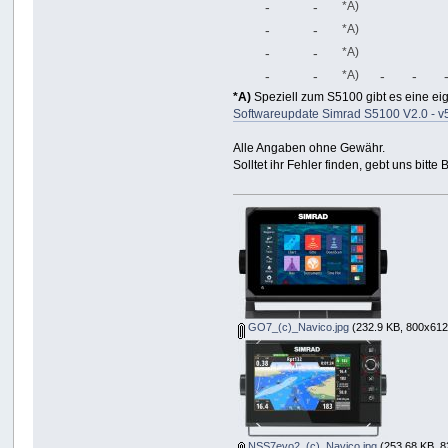
-
-
*A)
-
-
*A)
-
-
*A)
-
-
*A)
-
-
*A)
Speziell zum S5100 gibt es eine ei
Softwareupdate Simrad S5100 V2.0 - v
Alle Angaben ohne Gewähr.
Solltet ihr Fehler finden, gebt uns bitte
GO7_(c)_Navico.jpg
(232.9 KB, 800x612
NSS7evo2_(c)_Navico.jpg
(253.68 KB, 8