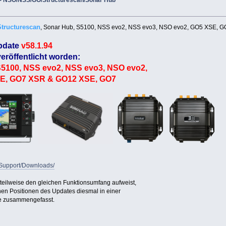
 - NSO/NSS/GO/Structurescan/Sonar Hub
Structurescan
, Sonar Hub, S5100, NSS evo2, NSS evo3, NSO evo2, GO5 XSE,
pdate
v58.1.94
eröffentlicht worden:
S5100, NSS evo2, NSS evo3, NSO evo2,
E, GO7 XSR & GO12 XSE, GO7
/Support/Downloads/
teilweise den gleichen Funktionsumfang aufweist,
nen Positionen des Updates diesmal in einer
äte zusammengefasst.