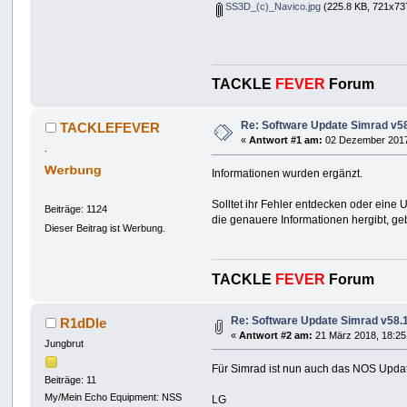
SS3D_(c)_Navico.jpg
(225.8 KB, 721x737
TACKLE
FEVER
Forum
Re: Software Update Simrad v5
TACKLEFEVER
«
Antwort #1 am:
02 Dezember 2017
.
Informationen wurden ergänzt.
Solltet ihr Fehler entdecken oder eine
Beiträge: 1124
die genauere Informationen hergibt, ge
Dieser Beitrag ist Werbung.
TACKLE
FEVER
Forum
Re: Software Update Simrad v58.
R1dDle
«
Antwort #2 am:
21 März 2018, 18:25
Jungbrut
Für Simrad ist nun auch das NOS Updat
Beiträge: 11
My/Mein Echo Equipment: NSS
LG