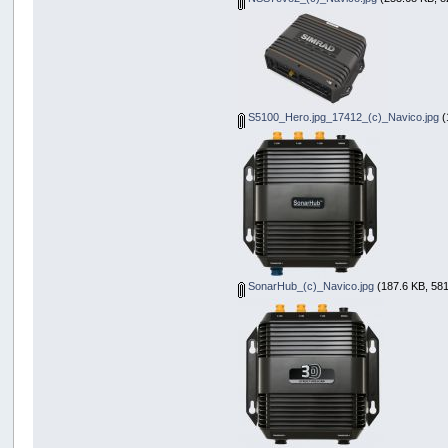
S5100_Hero.jpg_17412_(c)_Navico.jpg
(
SonarHub_(c)_Navico.jpg
(187.6 KB, 581