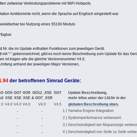
tten zeitweise Verbindungsprobleme mit WiFi-Hotspots.
tion funktionierte nicht, wenn die Sprache auf Englisch eingestellt war.
 selektierbar bei Nutzung eines S5100 Moduls
fügbar.
Lfd.Nr. die im Update enthalten Funktionen zum jeweiligen Gerät.
tt mit "-" gekennzeichnet, gibt es noch keine Beschreibung zum Update für das Ger
n ist tragen alle die gleiche Versionsnummer V4.0,
Umfang anhand der jeweiligen Major Versionen,
1.94
der betroffenen Simrad Geräte:
SO
GO5
GO7
GO9
GO12_XSE
GO7
Update Beschreibung,
o2
XSE
XSE
XSE
& GO7_XSR
mehr infos unter der Lfd.Nr in der
.0
V4.0
V4.0
V4.0
V4.0
V4.5
globalen Beschreibung oben.
-
-
1.) Yamaha-Engine-Integration
-
-
2.) Systremperformance verbessert.
-
-
3.) Geschwindigkeit der Mapanzeige verbess
-
-
4.) Geschwindigkeit von Seite zu Seite verbe