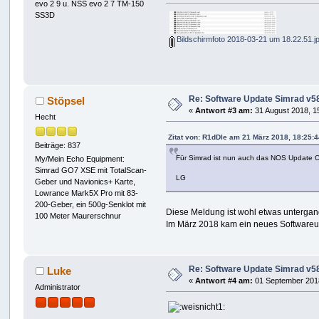
evo 2 9 u. NSS evo 2 7 TM-150
SS3D
Bildschirmfoto 2018-03-21 um 18.22.51.j
Re: Software Update Simrad v5
Stöpsel
«
Antwort #3 am:
31 August 2018, 1
Hecht
Zitat von: R1dDle am 21 März 2018, 18:25:
Beiträge: 837
Für Simrad ist nun auch das NOS Update O
My/Mein Echo Equipment:
Simrad GO7 XSE mit TotalScan-
LG
Geber und Navionics+ Karte,
Lowrance Mark5X Pro mit 83-
200-Geber, ein 500g-Senklot mit
Diese Meldung ist wohl etwas untergang
100 Meter Maurerschnur
Im März 2018 kam ein neues Softwareup
Re: Software Update Simrad v5
Luke
«
Antwort #4 am:
01 September 2018
Administrator