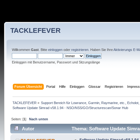
TACKLEFEVER
Willkommen
Gast
. Bitte
einloggen
oder
registrieren
. Haben Sie Ihre
Aktivierungs E-Ma
Einloggen mit Benutzername, Passwort und Sitzungslänge
Forum Übersicht
Portal
Hilfe
Einloggen
Glossar
Registrieren
Impres
TACKLEFEVER
»
Support Bereich für Lowrance, Garmin, Raymarine, etc., Echolot, 
Software Update Simrad v58.1.94 - NSO/NSS/GO/Structurescan/Sonar Hub
Seiten: [
1
]
Nach unten
Autor
Thema: Software Update Simra