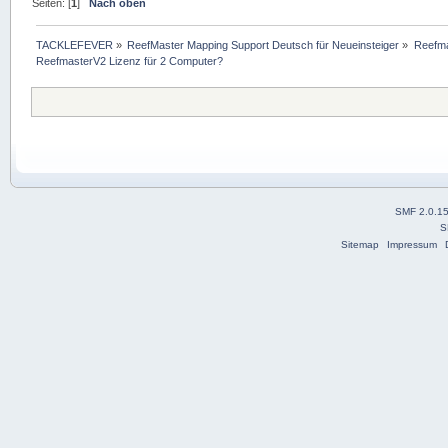
Seiten: [
1
]
Nach oben
TACKLEFEVER
»
ReefMaster Mapping Support Deutsch für Neueinsteiger
»
Reefma
ReefmasterV2 Lizenz für 2 Computer?
SMF 2.0.1
S
Sitemap
Impressum