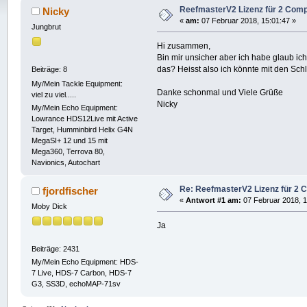
ReefmasterV2 Lizenz für 2 Com
Nicky
«
am:
07 Februar 2018, 15:01:47 »
Jungbrut
Hi zusammen,
Bin mir unsicher aber ich habe glaub ic
das? Heisst also ich könnte mit den Sch
Beiträge: 8
My/Mein Tackle Equipment:
Danke schonmal und Viele Grüße
viel zu viel.....
Nicky
My/Mein Echo Equipment:
Lowrance HDS12Live mit Active
Target, Humminbird Helix G4N
MegaSI+ 12 und 15 mit
Mega360, Terrova 80,
Navionics, Autochart
Re: ReefmasterV2 Lizenz für 2 
fjordfischer
«
Antwort #1 am:
07 Februar 2018, 1
Moby Dick
Ja
Beiträge: 2431
My/Mein Echo Equipment: HDS-
7 Live, HDS-7 Carbon, HDS-7
G3, SS3D, echoMAP-71sv