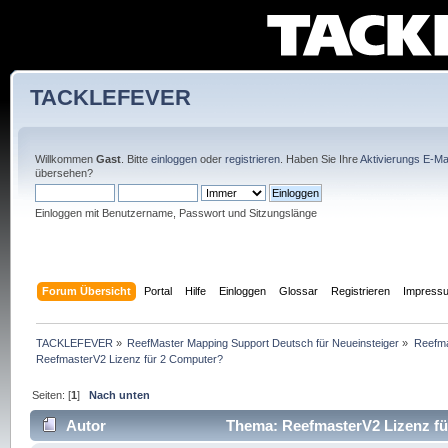
TACKLEFEVER
Willkommen
Gast
. Bitte
einloggen
oder
registrieren
. Haben Sie Ihre
Aktivierungs E-Mai
übersehen?
Einloggen mit Benutzername, Passwort und Sitzungslänge
Forum Übersicht
Portal
Hilfe
Einloggen
Glossar
Registrieren
Impress
TACKLEFEVER
»
ReefMaster Mapping Support Deutsch für Neueinsteiger
»
Reefma
ReefmasterV2 Lizenz für 2 Computer?
Seiten: [
1
]
Nach unten
Autor
Thema: ReefmasterV2 Lizenz fü