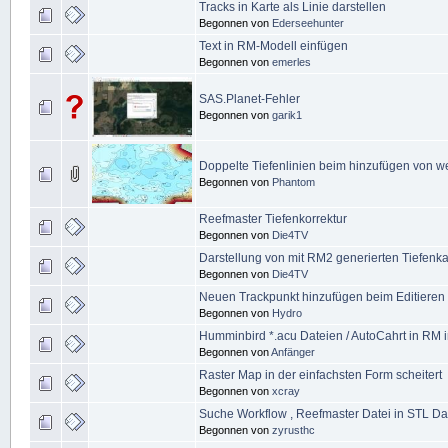
Tracks in Karte als Linie darstellen
Begonnen von
Ederseehunter
Text in RM-Modell einfügen
Begonnen von
emerles
SAS.Planet-Fehler
Begonnen von
garik1
Doppelte Tiefenlinien beim hinzufügen von we
Begonnen von
Phantom
Reefmaster Tiefenkorrektur
Begonnen von
Die4TV
Darstellung von mit RM2 generierten Tiefenka
Begonnen von
Die4TV
Neuen Trackpunkt hinzufügen beim Editieren
Begonnen von
Hydro
Humminbird *.acu Dateien / AutoCahrt in RM 
Begonnen von
Anfänger
Raster Map in der einfachsten Form scheitert
Begonnen von
xcray
Suche Workflow , Reefmaster Datei in STL D
Begonnen von
zyrusthc