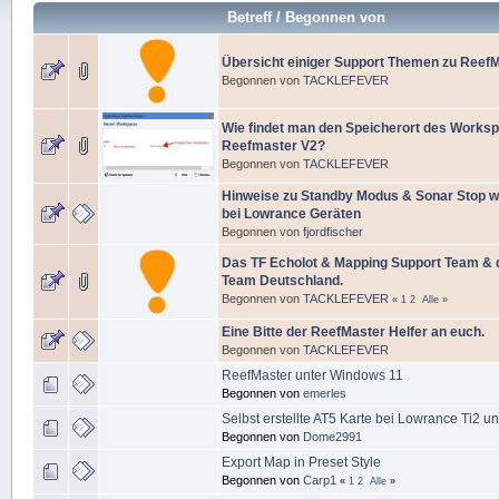
Betreff
/
Begonnen von
Übersicht einiger Support Themen zu Reef
Begonnen von
TACKLEFEVER
Wie findet man den Speicherort des Worksp
Reefmaster V2?
Begonnen von
TACKLEFEVER
Hinweise zu Standby Modus & Sonar Stop w
bei Lowrance Geräten
Begonnen von
fjordfischer
Das TF Echolot & Mapping Support Team & 
Team Deutschland.
Begonnen von
TACKLEFEVER
«
1
2
Alle
»
Eine Bitte der ReefMaster Helfer an euch.
Begonnen von
TACKLEFEVER
ReefMaster unter Windows 11
Begonnen von
emerles
Selbst erstellte AT5 Karte bei Lowrance Ti2 un
Begonnen von
Dome2991
Export Map in Preset Style
Begonnen von
Carp1
«
1
2
Alle
»