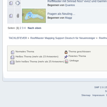
ReffMaster mit Simrad Nss7 evo2 und Garmin
Begonnen von
Quantos
Fragen als Neuling....
Begonnen von
Maggi
Seiten: [
1
]
2
3
4
Nach oben
TACKLEFEVER
»
ReefMaster Mapping Support Deutsch für Neueinsteiger
»
Reefma
Normales Thema
Thema geschlossen
Fixiertes Thema
Heißes Thema (mehr als 15 Antworten)
Umfrage
Sehr heißes Thema (mehr als 25 Antworten)
SMF 2.0.1
S
Sitemap
Impressum