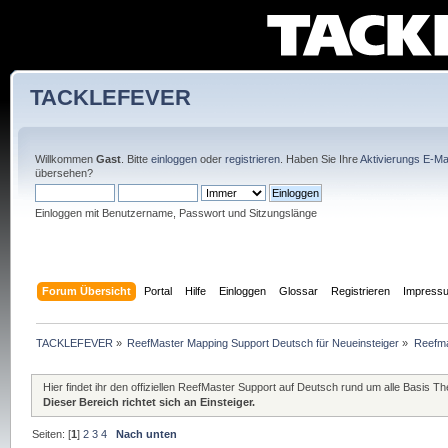
TACKLEFEVER
Willkommen
Gast
. Bitte
einloggen
oder
registrieren
. Haben Sie Ihre
Aktivierungs E-Mai
übersehen?
Einloggen mit Benutzername, Passwort und Sitzungslänge
Forum Übersicht
Portal
Hilfe
Einloggen
Glossar
Registrieren
Impress
TACKLEFEVER
»
ReefMaster Mapping Support Deutsch für Neueinsteiger
»
Reefma
Hier findet ihr den offiziellen ReefMaster Support auf Deutsch rund um alle Basis
Dieser Bereich richtet sich an Einsteiger.
Seiten: [
1
]
2
3
4
Nach unten