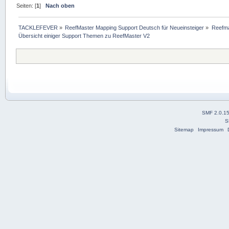
Seiten: [
1
]
Nach oben
TACKLEFEVER
»
ReefMaster Mapping Support Deutsch für Neueinsteiger
»
Reefma
Übersicht einiger Support Themen zu ReefMaster V2
SMF 2.0.1
S
Sitemap
Impressum