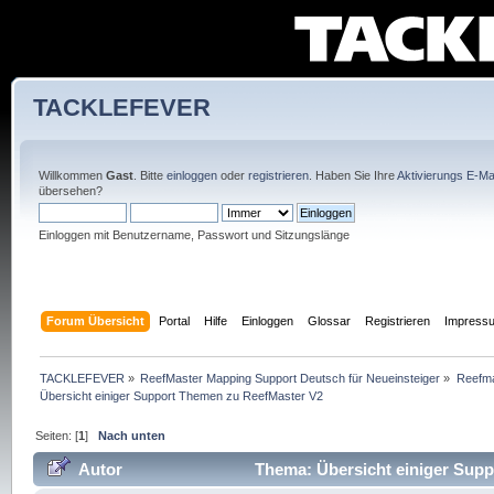
TACKLEFEVER
Willkommen
Gast
. Bitte
einloggen
oder
registrieren
. Haben Sie Ihre
Aktivierungs E-Mai
übersehen?
Einloggen mit Benutzername, Passwort und Sitzungslänge
Forum Übersicht
Portal
Hilfe
Einloggen
Glossar
Registrieren
Impress
TACKLEFEVER
»
ReefMaster Mapping Support Deutsch für Neueinsteiger
»
Reefma
Übersicht einiger Support Themen zu ReefMaster V2
Seiten: [
1
]
Nach unten
Autor
Thema: Übersicht einiger Supp