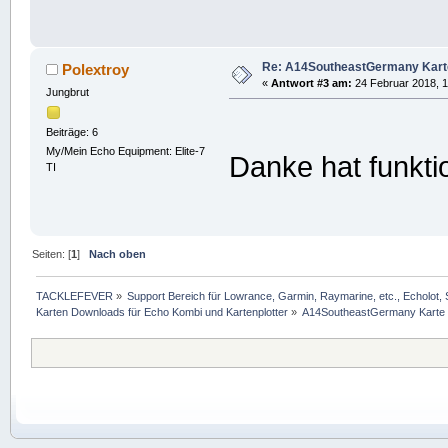
Re: A14SoutheastGermany Karte a
Polextroy
«
Antwort #3 am:
24 Februar 2018, 1
Jungbrut
Beiträge: 6
My/Mein Echo Equipment: Elite-7
Danke hat funkt
TI
Seiten: [
1
]
Nach oben
TACKLEFEVER
»
Support Bereich für Lowrance, Garmin, Raymarine, etc., Echolot, 
Karten Downloads für Echo Kombi und Kartenplotter
»
A14SoutheastGermany Karte au