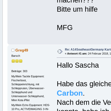
machen???
Bitte um hilfe
MFG
Re: A14SoutheastGermany Karte a
Greg49
«
Antwort #1 am:
24 Februar 2018, 1
Barsch
Hallo Sascha
Beiträge: 303
My/Mein Tackle Equipment:
Fischerboot,
Habe das gleich
Schleppeinrichtung, mit
Schleppruten, Überwasser-
Carbon
.
Schlepphund und
Unterwasser-Schlepphund,
Nach dem die Ve
Minn Kota iPilot
My/Mein Echo Equipment: HDS-
10 Pro, ACTIVEIMAGING 3-IN-