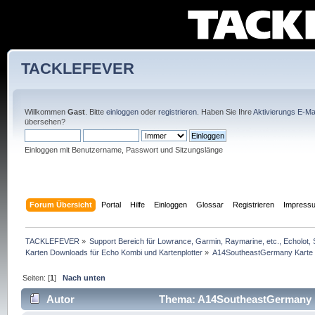
TACKLEFEVER
Willkommen
Gast
. Bitte
einloggen
oder
registrieren
. Haben Sie Ihre
Aktivierungs E-Mai
übersehen?
Einloggen mit Benutzername, Passwort und Sitzungslänge
Forum Übersicht
Portal
Hilfe
Einloggen
Glossar
Registrieren
Impress
TACKLEFEVER
»
Support Bereich für Lowrance, Garmin, Raymarine, etc., Echolot, 
Karten Downloads für Echo Kombi und Kartenplotter
»
A14SoutheastGermany Karte au
Seiten: [
1
]
Nach unten
Autor
Thema: A14SoutheastGermany Kar