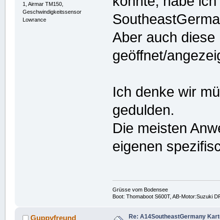
konnte, habe ich
1, Airmar TM150,
Geschwindigkeitssensor
SoutheastGerman
Lowrance
Aber auch diese 
geöffnet/angezeig
Ich denke wir mü
gedulden.
Die meisten Anw
eigenen spezifis
Grüsse vom Bodensee
Boot: Thomaboot S600T, AB-Motor:Suzuki DF
Re: A14SoutheastGermany Karte a
Guppyfreund