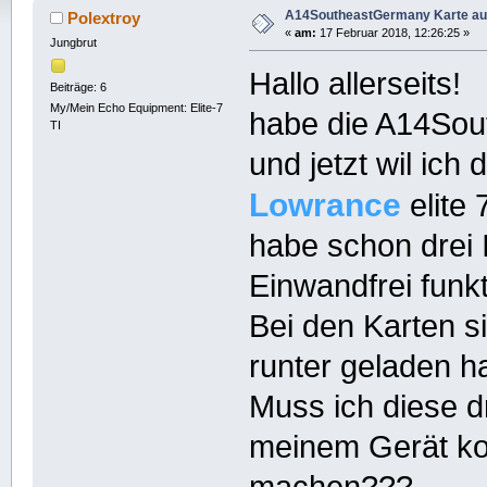
A14SoutheastGermany Karte auf 
Polextroy
«
am:
17 Februar 2018, 12:26:25 »
Jungbrut
Hallo allerseits!
Beiträge: 6
My/Mein Echo Equipment: Elite-7
habe die A14Sou
TI
und jetzt wil ich
Lowrance
elite 
habe schon drei 
Einwandfrei funkt
Bei den Karten si
runter geladen h
Muss ich diese dr
meinem Gerät ko