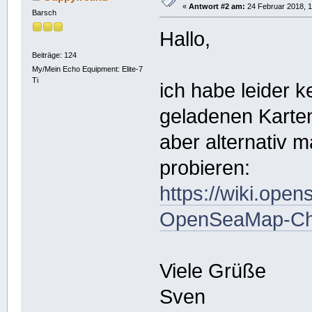
«
Antwort #2 am:
24 Februar 2018, 1
Barsch
Hallo,
Beiträge: 124
My/Mein Echo Equipment: Elite-7
Ti
ich habe leider k
geladenen Karten 
aber alternativ 
probieren:
https://wiki.ope
OpenSeaMap-Ch
Viele Grüße
Sven