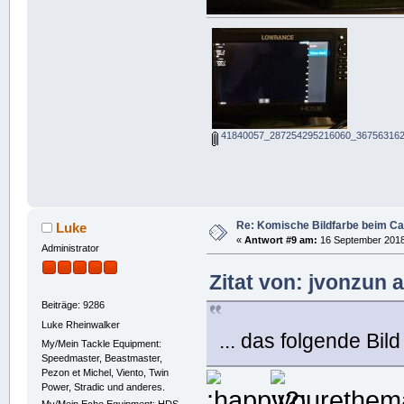
41840057_287254295216060_367563162
Re: Komische Bildfarbe beim Ca
Luke
«
Antwort #9 am:
16 September 2018,
Administrator
Zitat von: jvonzun
Beiträge: 9286
Luke Rheinwalker
... das folgende Bil
My/Mein Tackle Equipment:
Speedmaster, Beastmaster,
Pezon et Michel, Viento, Twin
Power, Stradic und anderes.