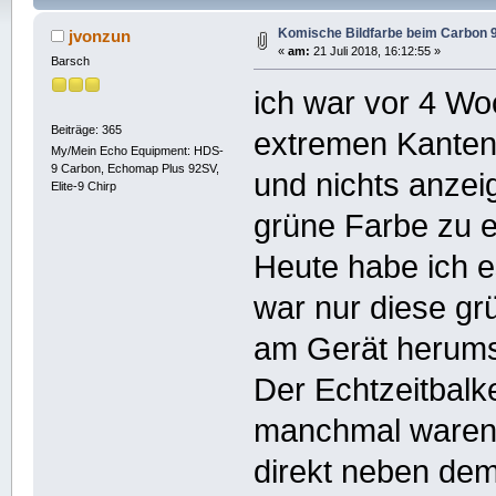
Komische Bildfarbe beim Carbon 
jvonzun
«
am:
21 Juli 2018, 16:12:55 »
Barsch
ich war vor 4 Wo
Beiträge: 365
extremen Kanten,
My/Mein Echo Equipment: HDS-
9 Carbon, Echomap Plus 92SV,
und nichts anzei
Elite-9 Chirp
grüne Farbe zu e
Heute habe ich 
war nur diese gr
am Gerät herums
Der Echtzeitbalk
manchmal waren 
direkt neben dem