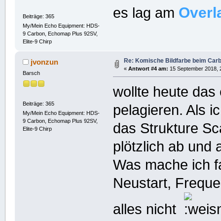
Overl
es lag am
Beiträge: 365
My/Mein Echo Equipment: HDS-
9 Carbon, Echomap Plus 92SV,
Elite-9 Chirp
Re: Komische Bildfarbe beim Car
jvonzun
«
Antwort #4 am:
15 September 2018, 2
Barsch
wollte heute das 
Beiträge: 365
pelagieren. Als i
My/Mein Echo Equipment: HDS-
9 Carbon, Echomap Plus 92SV,
das Strukture Sc
Elite-9 Chirp
plötzlich ab und 
Was mache ich f
Neustart, Freque
alles nicht