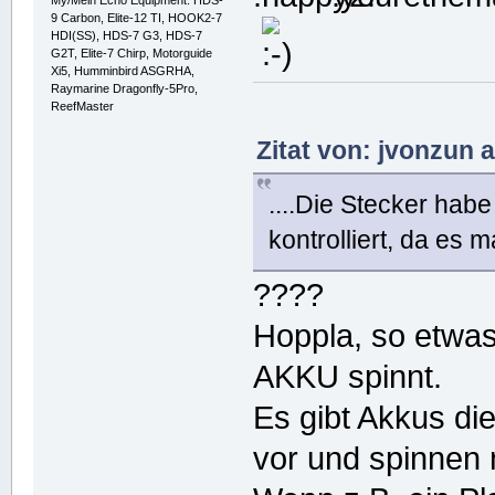
My/Mein Echo Equipment: HDS-
9 Carbon, Elite-12 TI, HOOK2-7
HDI(SS), HDS-7 G3, HDS-7
G2T, Elite-7 Chirp, Motorguide
Xi5, Humminbird ASGRHA,
Raymarine Dragonfly-5Pro,
ReefMaster
Zitat von: jvonzun
....Die Stecker hab
kontrolliert, da es 
????
Hoppla, so etwas
AKKU spinnt.
Es gibt Akkus die
vor und spinnen 