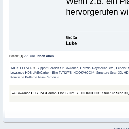
Wenn z.B. ein Pla
hervorgerufen wi
Grüße
Luke
Seiten: [
1
]
2
3
Alle
Nach oben
TACKLEFEVER
»
Support Bereich für Lowrance, Garmin, Raymarine, etc., Echolot, 
Lowrance HDS LIVE/Carbon, Elite Ti/TI2/FS, HOOK/HOOK², Structure Scan 3D, HDS G
Komische Bildfarbe beim Carbon 9