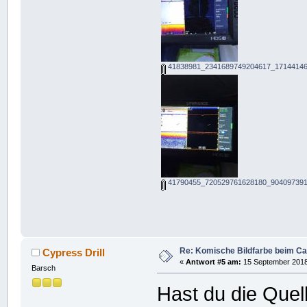
41838981_2341689749204617_17144146
41790455_720529761628180_904097391
Re: Komische Bildfarbe beim Ca
Cypress Drill
«
Antwort #5 am:
15 September 2018,
Barsch
Hast du die Quell