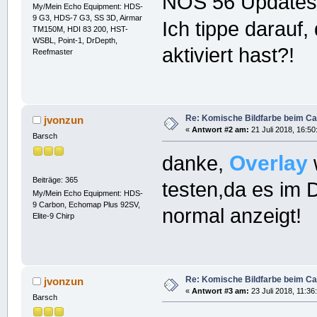
NOS 56 Updates (
My/Mein Echo Equipment: HDS-
9 G3, HDS-7 G3, SS 3D, Airmar
Ich tippe darau
TM150M, HDI 83 200, HST-
WSBL, Point-1, DrDepth,
aktiviert hast?!
Reefmaster
Re: Komische Bildfarbe beim Ca
jvonzun
«
Antwort #2 am:
21 Juli 2018, 16:50
Barsch
Overlay
danke,
Beiträge: 365
testen,da es im 
My/Mein Echo Equipment: HDS-
9 Carbon, Echomap Plus 92SV,
normal anzeigt!
Elite-9 Chirp
Re: Komische Bildfarbe beim Ca
jvonzun
«
Antwort #3 am:
23 Juli 2018, 11:36
Barsch