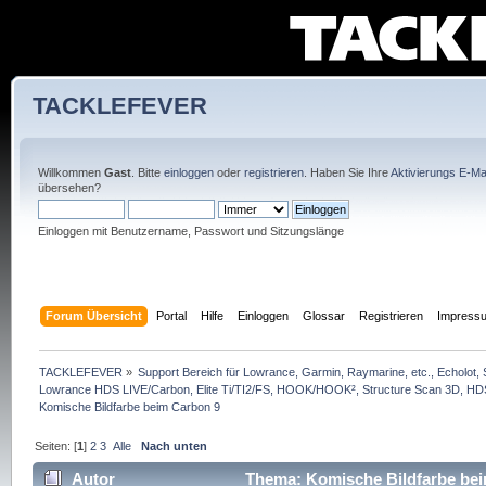
TACKLEFEVER
Willkommen
Gast
. Bitte
einloggen
oder
registrieren
. Haben Sie Ihre
Aktivierungs E-Mai
übersehen?
Einloggen mit Benutzername, Passwort und Sitzungslänge
Forum Übersicht
Portal
Hilfe
Einloggen
Glossar
Registrieren
Impress
TACKLEFEVER
»
Support Bereich für Lowrance, Garmin, Raymarine, etc., Echolot, 
Lowrance HDS LIVE/Carbon, Elite Ti/TI2/FS, HOOK/HOOK², Structure Scan 3D, HDS G
Komische Bildfarbe beim Carbon 9
Seiten: [
1
]
2
3
Alle
Nach unten
Autor
Thema: Komische Bildfarbe bei