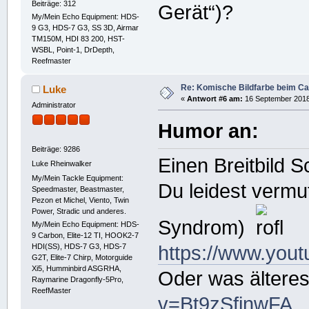
Beiträge: 312
Gerät“)?
My/Mein Echo Equipment: HDS-
9 G3, HDS-7 G3, SS 3D, Airmar
TM150M, HDI 83 200, HST-
WSBL, Point-1, DrDepth,
Reefmaster
Re: Komische Bildfarbe beim Ca
Luke
«
Antwort #6 am:
16 September 2018,
Administrator
Humor an:
Beiträge: 9286
Einen Breitbild
Luke Rheinwalker
My/Mein Tackle Equipment:
Du leidest vermu
Speedmaster, Beastmaster,
Pezon et Michel, Viento, Twin
Power, Stradic und anderes.
Syndrom)
My/Mein Echo Equipment: HDS-
9 Carbon, Elite-12 TI, HOOK2-7
HDI(SS), HDS-7 G3, HDS-7
https://www.you
G2T, Elite-7 Chirp, Motorguide
Xi5, Humminbird ASGRHA,
Oder was ältere
Raymarine Dragonfly-5Pro,
ReefMaster
v=Bt9zSfinwFA