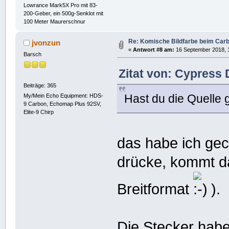
Lowrance Mark5X Pro mit 83-
200-Geber, ein 500g-Senklot mit
100 Meter Maurerschnur
Re: Komische Bildfarbe beim Car
jvonzun
«
Antwort #8 am:
16 September 2018, 1
Barsch
Zitat von: Cypress 
Beiträge: 365
Hast du die Quelle g
My/Mein Echo Equipment: HDS-
9 Carbon, Echomap Plus 92SV,
Elite-9 Chirp
das habe ich gec
drücke, kommt da
Breitformat
).
Die Stecker habe