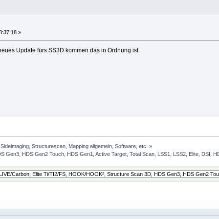
3:37:18 »
n neues Update fürs SS3D kommen das in Ordnung ist.
Sideimaging, Structurescan, Mapping allgemein, Software, etc.
»
Gen3, HDS Gen2 Touch, HDS Gen1, Active Target, Total Scan, LSS1, LSS2, Elite, DSI, HDI