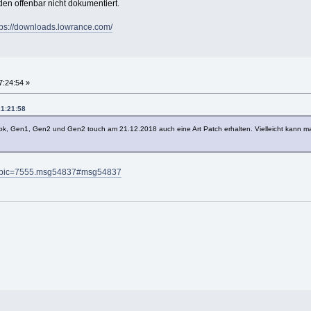
en offenbar nicht dokumentiert.
tps://downloads.lowrance.com/
7:24:54 »
21:21:58
Hook, Gen1, Gen2 und Gen2 touch am 21.12.2018 auch eine Art Patch erhalten. Vielleicht kann m
p?topic=7555.msg54837#msg54837