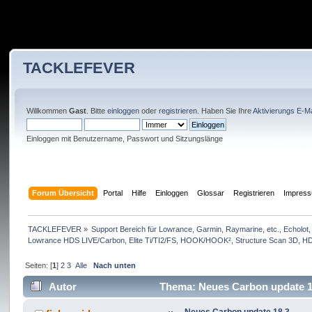
TACKLEFEVER
Willkommen
Gast
. Bitte
einloggen
oder
registrieren
. Haben Sie Ihre
Aktivierungs E-Ma
Einloggen mit Benutzername, Passwort und Sitzungslänge
Forum Übersicht
Portal
Hilfe
Einloggen
Glossar
Registrieren
Impres
TACKLEFEVER
»
Support Bereich für Lowrance, Garmin, Raymarine, etc., Echolot, 
Lowrance HDS LIVE/Carbon, Elite Ti/TI2/FS, HOOK/HOOK², Structure Scan 3D, HDS 
Seiten: [
1
]
2
3
Alle
Nach unten
Autor
Thema: Neues Carbon update 1