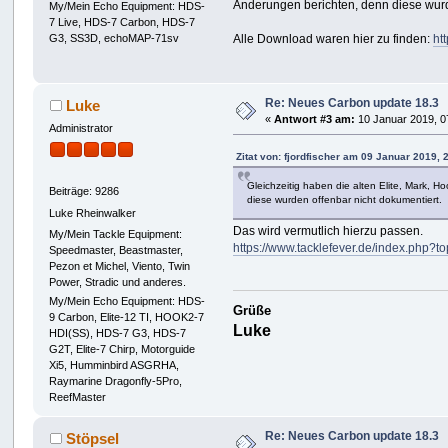
Änderungen berichten, denn diese wurd
My/Mein Echo Equipment: HDS-
7 Live, HDS-7 Carbon, HDS-7
G3, SS3D, echoMAP-71sv
Alle Download waren hier zu finden:
ht
Re: Neues Carbon update 18.3
Luke
«
Antwort #3 am:
10 Januar 2019, 0
Administrator
Zitat von: fjordfischer am 09 Januar 2019, 
Gleichzeitig haben die alten Elite, Mark, 
Beiträge: 9286
diese wurden offenbar nicht dokumentiert.
Luke Rheinwalker
Das wird vermutlich hierzu passen.
My/Mein Tackle Equipment:
https://www.tacklefever.de/index.ph
Speedmaster, Beastmaster,
Pezon et Michel, Viento, Twin
Power, Stradic und anderes.
My/Mein Echo Equipment: HDS-
Grüße
9 Carbon, Elite-12 TI, HOOK2-7
Luke
HDI(SS), HDS-7 G3, HDS-7
G2T, Elite-7 Chirp, Motorguide
Xi5, Humminbird ASGRHA,
Raymarine Dragonfly-5Pro,
ReefMaster
Re: Neues Carbon update 18.3
Stöpsel