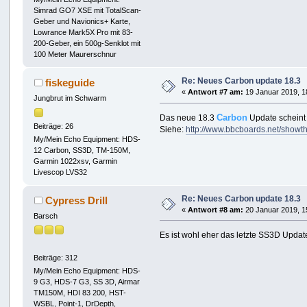
Simrad GO7 XSE mit TotalScan-
Geber und Navionics+ Karte,
Lowrance Mark5X Pro mit 83-
200-Geber, ein 500g-Senklot mit
100 Meter Maurerschnur
Re: Neues Carbon update 18.3
fiskeguide
«
Antwort #7 am:
19 Januar 2019, 1
Jungbrut im Schwarm
Carbon
Das neue 18.3
Update scheint
Beiträge: 26
Siehe:
http://www.bbcboards.net/show
My/Mein Echo Equipment: HDS-
12 Carbon, SS3D, TM-150M,
Garmin 1022xsv, Garmin
Livescop LVS32
Re: Neues Carbon update 18.3
Cypress Drill
«
Antwort #8 am:
20 Januar 2019, 1
Barsch
Es ist wohl eher das letzte SS3D Updat
Beiträge: 312
My/Mein Echo Equipment: HDS-
9 G3, HDS-7 G3, SS 3D, Airmar
TM150M, HDI 83 200, HST-
WSBL, Point-1, DrDepth,