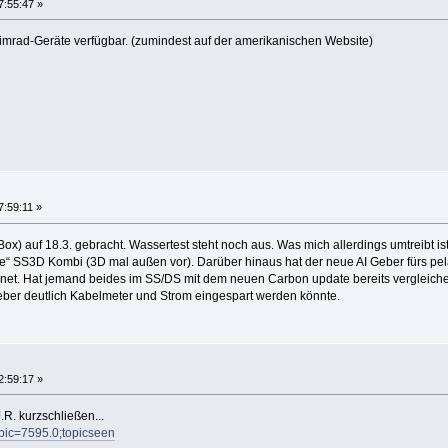
7:55:47 »
 Simrad-Geräte verfügbar. (zumindest auf der amerikanischen Website)
7:59:11 »
x) auf 18.3. gebracht. Wassertest steht noch aus. Was mich allerdings umtreibt is
lte“ SS3D Kombi (3D mal außen vor). Darüber hinaus hat der neue AI Geber fürs p
gnet. Hat jemand beides im SS/DS mit dem neuen Carbon update bereits vergleiche
ber deutlich Kabelmeter und Strom eingespart werden könnte.
2:59:17 »
.R. kurzschließen...
opic=7595.0;topicseen