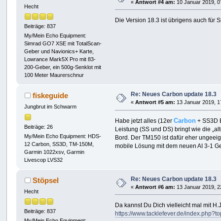
«
Antwort #4 am:
10 Januar 2019, 0
Hecht
Die Version 18.3 ist übrigens auch für
Beiträge: 837
My/Mein Echo Equipment:
Simrad GO7 XSE mit TotalScan-
Geber und Navionics+ Karte,
Lowrance Mark5X Pro mit 83-
200-Geber, ein 500g-Senklot mit
100 Meter Maurerschnur
Re: Neues Carbon update 18.3
fiskeguide
«
Antwort #5 am:
13 Januar 2019, 1
Jungbrut im Schwarm
Carbon
Habe jetzt alles (12er
+ SS3D Bo
Beiträge: 26
Leistung (SS und DS) bringt wie die „a
My/Mein Echo Equipment: HDS-
Bord. Der TM150 ist dafür eher ungeei
12 Carbon, SS3D, TM-150M,
mobile Lösung mit dem neuen AI 3-1 Ge
Garmin 1022xsv, Garmin
Livescop LVS32
Re: Neues Carbon update 18.3
Stöpsel
«
Antwort #6 am:
13 Januar 2019, 2
Hecht
Da kannst Du Dich vielleicht mal mit H.J
Beiträge: 837
https://www.tacklefever.de/index.php?t
My/Mein Echo Equipment: