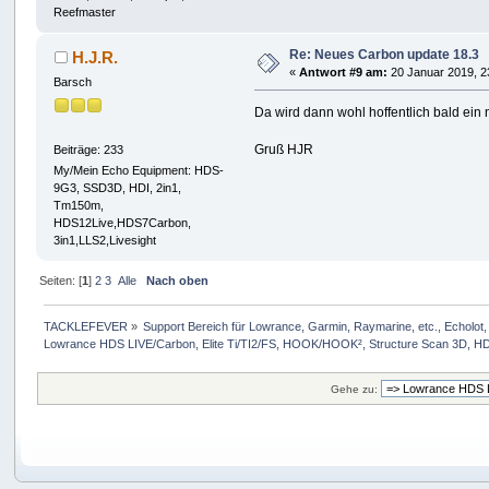
Reefmaster
Re: Neues Carbon update 18.3
H.J.R.
«
Antwort #9 am:
20 Januar 2019, 2
Barsch
Da wird dann wohl hoffentlich bald ei
Gruß HJR
Beiträge: 233
My/Mein Echo Equipment: HDS-
9G3, SSD3D, HDI, 2in1,
Tm150m,
HDS12Live,HDS7Carbon,
3in1,LLS2,Livesight
Seiten: [
1
]
2
3
Alle
Nach oben
TACKLEFEVER
»
Support Bereich für Lowrance, Garmin, Raymarine, etc., Echolot, 
Lowrance HDS LIVE/Carbon, Elite Ti/TI2/FS, HOOK/HOOK², Structure Scan 3D, HDS 
Gehe zu: