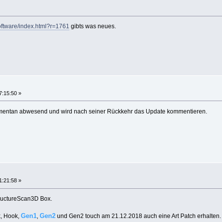
oftware/index.html?r=1761
gibts was neues.
7:15:50 »
omentan abwesend und wird nach seiner Rückkehr das Update kommentieren.
1:21:58 »
tructureScan3D Box.
Gen1
Gen2
k, Hook,
,
und Gen2 touch am 21.12.2018 auch eine Art Patch erhalten. V