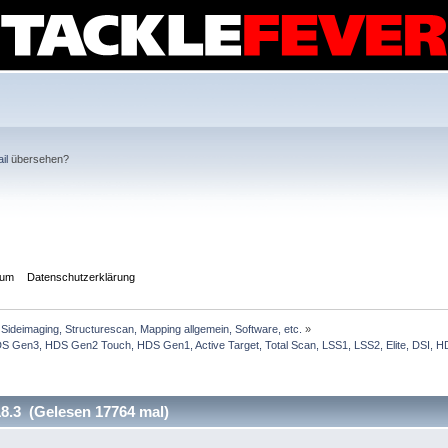
il
übersehen?
sum
Datenschutzerklärung
Sideimaging, Structurescan, Mapping allgemein, Software, etc.
»
Gen3, HDS Gen2 Touch, HDS Gen1, Active Target, Total Scan, LSS1, LSS2, Elite, DSI, HDI
8.3 (Gelesen 17764 mal)