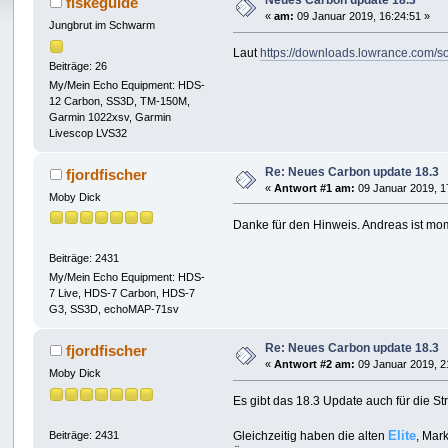
Neues Carbon update 18.3
fiskeguide
«
am:
09 Januar 2019, 16:24:51 »
Jungbrut im Schwarm
Laut
https://downloads.lowrance.com/s
Beiträge: 26
My/Mein Echo Equipment: HDS-
12 Carbon, SS3D, TM-150M,
Garmin 1022xsv, Garmin
Livescop LVS32
Re: Neues Carbon update 18.3
fjordfischer
«
Antwort #1 am:
09 Januar 2019, 1
Moby Dick
Danke für den Hinweis. Andreas ist m
Beiträge: 2431
My/Mein Echo Equipment: HDS-
7 Live, HDS-7 Carbon, HDS-7
G3, SS3D, echoMAP-71sv
Re: Neues Carbon update 18.3
fjordfischer
«
Antwort #2 am:
09 Januar 2019, 2
Moby Dick
Es gibt das 18.3 Update auch für die S
Elite
Beiträge: 2431
Gleichzeitig haben die alten
, Mar