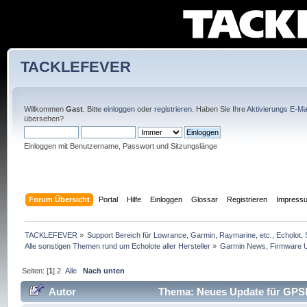
TACKLEFEVER
Willkommen
Gast
. Bitte
einloggen
oder
registrieren
. Haben Sie Ihre
Aktivierungs E-Mai
übersehen?
Einloggen mit Benutzername, Passwort und Sitzungslänge
Forum Übersicht
Portal
Hilfe
Einloggen
Glossar
Registrieren
Impress
TACKLEFEVER
»
Support Bereich für Lowrance, Garmin, Raymarine, etc., Echolot, 
Alle sonstigen Themen rund um Echolote aller Hersteller
»
Garmin News, Firmware U
Seiten: [
1
]
2
Alle
Nach unten
Autor
Thema: Neues Update für GPSMA