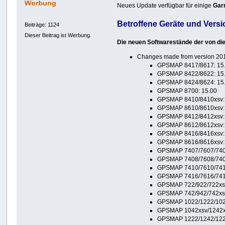
Neues Update verfügbar für einige
Gar
Betroffene Geräte und Vers
Beiträge: 1124
Dieser Beitrag ist Werbung.
Die neuen Softwarestände der von die
Changes made from version 201
GPSMAP 8417/8617: 15
GPSMAP 8422/8622: 15
GPSMAP 8424/8624: 15
GPSMAP 8700: 15.00
GPSMAP 8410/8410xsv:
GPSMAP 8610/8610xsv:
GPSMAP 8412/8412xsv:
GPSMAP 8612/8612xsv:
GPSMAP 8416/8416xsv:
GPSMAP 8616/8616xsv:
GPSMAP 7407/7607/7407
GPSMAP 7408/7608/7408
GPSMAP 7410/7610/7412
GPSMAP 7416/7616/7416
GPSMAP 722/922/722xs/
GPSMAP 742/942/742xs/
GPSMAP 1022/1222/1022
GPSMAP 1042xsv/1242xs
GPSMAP 1222/1242/1222