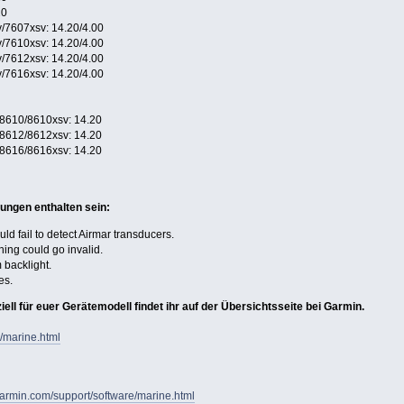
20
7607xsv: 14.20/4.00
7610xsv: 14.20/4.00
7612xsv: 14.20/4.00
7616xsv: 14.20/4.00
610/8610xsv: 14.20
612/8612xsv: 14.20
616/8616xsv: 14.20
ungen enthalten sein:
ld fail to detect Airmar transducers.
ing could go invalid.
 backlight.
es.
ell für euer Gerätemodell findet ihr auf der Übersichtsseite bei Garmin.
/marine.html
garmin.com/support/software/marine.html