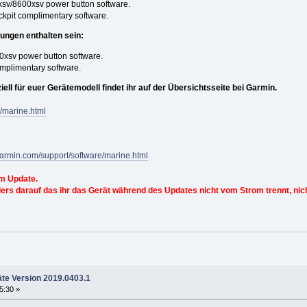
v/8600xsv power button software.
kpit complimentary software.
ungen enthalten sein:
sv power button software.
mplimentary software.
ell für euer Gerätemodell findet ihr auf der Übersichtsseite bei Garmin.
/marine.html
garmin.com/support/software/marine.html
m Update.
rs darauf das ihr das Gerät während des Updates nicht vom Strom trennt, nich
te Version 2019.0403.1
25:30 »