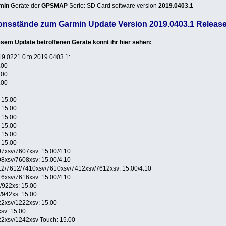
min
Geräte der
GPSMAP
Serie: SD Card software version
2019.0403.1
ionsstände zum Garmin Update Version 2019.0403.1 Releas
sem Update betroffenen Geräte könnt ihr hier sehen:
9.0221.0 to 2019.0403.1:
.00
.00
.00
 15.00
 15.00
 15.00
 15.00
 15.00
 15.00
xsv/7607xsv: 15.00/4.10
xsv/7608xsv: 15.00/4.10
/7612/7410xsv/7610xsv/7412xsv/7612xsv: 15.00/4.10
xsv/7616xsv: 15.00/4.10
922xs: 15.00
942xs: 15.00
xsv/1222xsv: 15.00
v: 15.00
xsv/1242xsv Touch: 15.00