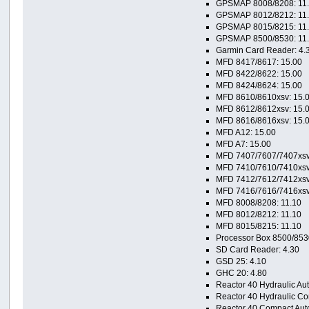
GPSMAP 8008/8208: 11
GPSMAP 8012/8212: 11
GPSMAP 8015/8215: 11
GPSMAP 8500/8530: 11
Garmin Card Reader: 4.
MFD 8417/8617: 15.00
MFD 8422/8622: 15.00
MFD 8424/8624: 15.00
MFD 8610/8610xsv: 15.
MFD 8612/8612xsv: 15.
MFD 8616/8616xsv: 15.
MFD A12: 15.00
MFD A7: 15.00
MFD 7407/7607/7407xsv/
MFD 7410/7610/7410xsv/
MFD 7412/7612/7412xsv/
MFD 7416/7616/7416xsv/
MFD 8008/8208: 11.10
MFD 8012/8212: 11.10
MFD 8015/8215: 11.10
Processor Box 8500/853
SD Card Reader: 4.30
GSD 25: 4.10
GHC 20: 4.80
Reactor 40 Hydraulic Aut
Reactor 40 Hydraulic Co
Reactor 40 Compact Auto