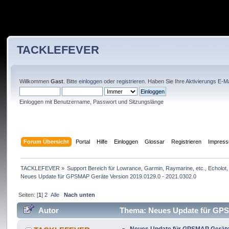
TACKLEFEVER
Willkommen
Gast
. Bitte
einloggen
oder
registrieren
. Haben Sie Ihre
Aktivierungs E-Ma
Einloggen mit Benutzername, Passwort und Sitzungslänge
Forum Übersicht
Portal
Hilfe
Einloggen
Glossar
Registrieren
Impres
TACKLEFEVER
»
Support Bereich für Lowrance, Garmin, Raymarine, etc., Echolot, 
Neues Update für GPSMAP Geräte Version 2019.0129.0 - 2021.0302.0
Seiten: [
1
]
2
Alle
Nach unten
Autor
Thema: Neues Update für GPSM