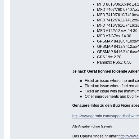
MFD 8616/8616xsv: 14.
MFD 7407/7607/7407xsv/
MFD 7410/7610/7410xsv/
MFD 7412/7612/7412xsv/
MFD 7416/7616/7416xsv/
MFD A12/A12xsv: 14.30
MFD A7/A7xs: 14.30
GPSMAP 8410/8410xsv/8
GPSMAP 8412/8412xsv/8
GPSMAP 8416/8416xsv/8
GPS 19x: 2.70
Panoptix PS51: 6.50
Je nach Gerät können folgende Änder
Fixed an issue where the unit cou
Fixed an issue where fuel remain
Fixed an issue with the minimum
Other improvements and bug fix
Genauere Infos zu den Bug Fixes spezi
http://www.garmin.com/support/software
Alle Angaben ohne Gewähr
Das Update findet ihr unter:
http://www.