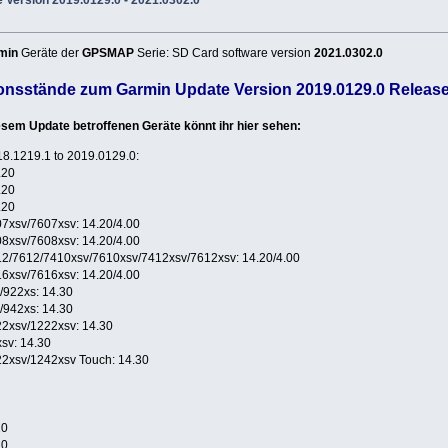
Version 2019.0129.0 - 2021.0302.0
min
Geräte der
GPSMAP
Serie: SD Card software version
2021.0302.0
ionsstände zum Garmin Update Version 2019.0129.0 Releas
sem Update betroffenen Geräte könnt ihr hier sehen:
8.1219.1 to 2019.0129.0:
.20
.20
.20
xsv/7607xsv: 14.20/4.00
xsv/7608xsv: 14.20/4.00
/7612/7410xsv/7610xsv/7412xsv/7612xsv: 14.20/4.00
xsv/7616xsv: 14.20/4.00
922xs: 14.30
942xs: 14.30
xsv/1222xsv: 14.30
v: 14.30
xsv/1242xsv Touch: 14.30
20
20