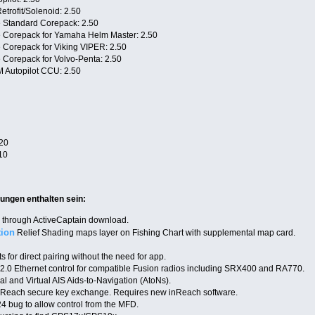
trofit/Solenoid: 2.50
e Standard Corepack: 2.50
e Corepack for Yamaha Helm Master: 2.50
e Corepack for Viking VIPER: 2.50
 Corepack for Volvo-Penta: 2.50
M Autopilot CCU: 2.50
.20
10
ungen enthalten sein:
s through ActiveCaptain download.
tion
Relief Shading maps layer on Fishing Chart with supplemental map card.
r direct pairing without the need for app.
2.0 Ethernet control for compatible Fusion radios including SRX400 and RA770.
l and Virtual AIS Aids-to-Navigation (AtoNs).
 inReach secure key exchange. Requires new inReach software.
 bug to allow control from the MFD.