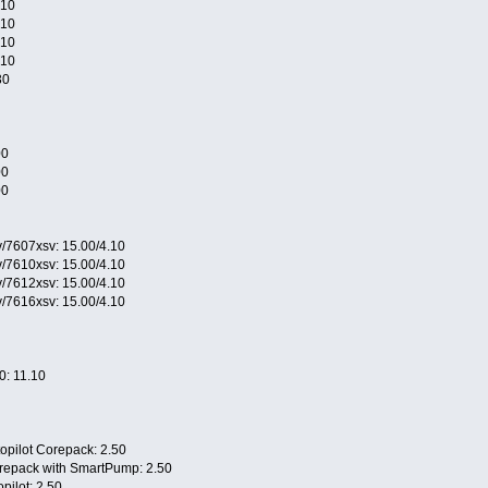
.10
.10
.10
.10
30
00
00
00
7607xsv: 15.00/4.10
7610xsv: 15.00/4.10
7612xsv: 15.00/4.10
7616xsv: 15.00/4.10
0: 11.10
opilot Corepack: 2.50
repack with SmartPump: 2.50
pilot: 2.50