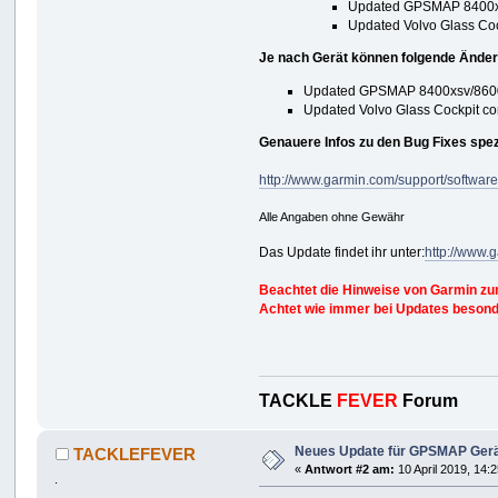
Updated GPSMAP 8400xs
Updated Volvo Glass Coc
Je nach Gerät können folgende Änder
Updated GPSMAP 8400xsv/8600x
Updated Volvo Glass Cockpit co
Genauere Infos zu den Bug Fixes spezi
http://www.garmin.com/support/software
Alle Angaben ohne Gewähr
Das Update findet ihr unter:
http://www.
Beachtet die Hinweise von Garmin zu
Achtet wie immer bei Updates besonde
TACKLE
FEVER
Forum
Neues Update für GPSMAP Gerä
TACKLEFEVER
«
Antwort #2 am:
10 April 2019, 14:
.