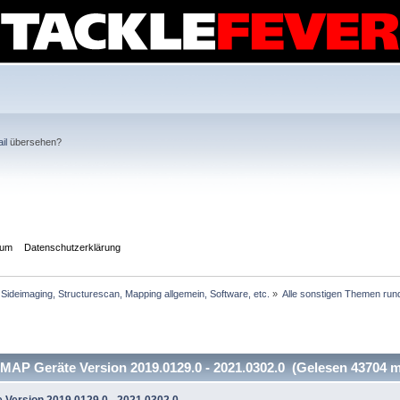
il
übersehen?
sum
Datenschutzerklärung
Sideimaging, Structurescan, Mapping allgemein, Software, etc.
»
Alle sonstigen Themen rund
AP Geräte Version 2019.0129.0 - 2021.0302.0 (Gelesen 43704 m