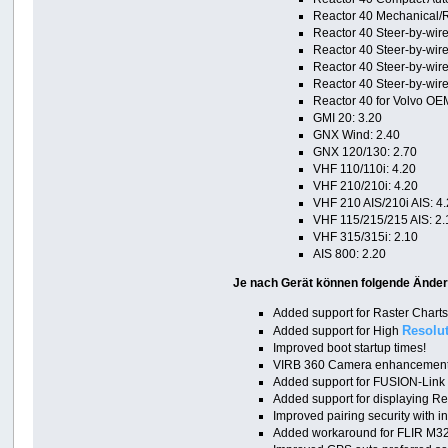
Reactor 40 Mechanical/Re
Reactor 40 Steer-by-wir
Reactor 40 Steer-by-wir
Reactor 40 Steer-by-wir
Reactor 40 Steer-by-wire
Reactor 40 for Volvo OE
GMI 20: 3.20
GNX Wind: 2.40
GNX 120/130: 2.70
VHF 110/110i: 4.20
VHF 210/210i: 4.20
VHF 210 AIS/210i AIS: 4
VHF 115/215/215 AIS: 2.
VHF 315/315i: 2.10
AIS 800: 2.20
Je nach Gerät können folgende Änder
Added support for Raster Chart
Resolu
Added support for High
Improved boot startup times!
VIRB 360 Camera enhancements fo
Added support for FUSION-Link 
Added support for displaying Rea
Improved pairing security with
Added workaround for FLIR M324