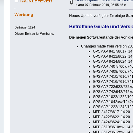
Neues Update für GPSMAP Geräte 
TACKLEFEVER
«
am:
07 Februar 2019, 08:55:45 »
.
Neues Update verfügbar für einige
Gar
Betroffene Geräte und Vers
Beiträge: 1124
Dieser Beitrag ist Werbung.
Die neuen Softwarestände der von die
Changes made from version 201
GPSMAP 8417/8617: 14
GPSMAP 8422/8622: 14
GPSMAP 8424/8624: 14
GPSMAP 7407/7607/7407
GPSMAP 7408/7608/7408
GPSMAP 7410/7610/7412
GPSMAP 7416/7616/7416
GPSMAP 722/922/722xs/
GPSMAP 742/942/742xs/
GPSMAP 1022/1222/1022
GPSMAP 1042xsv/1242xs
GPSMAP 1222/1242/1222
MFD 8417/8617: 14.20
MFD 8422/8622: 14.20
MFD 8424/8624: 14.20
MFD 8610/8610xsv: 14.
MFD 8612/8612xsv: 14.